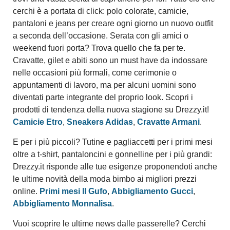
cerchi è a portata di click: polo colorate, camicie,
pantaloni e jeans per creare ogni giorno un nuovo outfit
a seconda dell’occasione. Serata con gli amici o
weekend fuori porta? Trova quello che fa per te.
Cravatte, gilet e abiti sono un must have da indossare
nelle occasioni più formali, come cerimonie o
appuntamenti di lavoro, ma per alcuni uomini sono
diventati parte integrante del proprio look. Scopri i
prodotti di tendenza della nuova stagione su Drezzy.it!
Camicie Etro
,
Sneakers Adidas
,
Cravatte Armani
.
E per i più piccoli? Tutine e pagliaccetti per i primi mesi
oltre a t-shirt, pantaloncini e gonnelline per i più grandi:
Drezzy.it risponde alle tue esigenze proponendoti anche
le ultime novità della moda bimbo ai migliori prezzi
online.
Primi mesi Il Gufo
,
Abbigliamento Gucci
,
Abbigliamento Monnalisa
.
Vuoi scoprire le ultime news dalle passerelle? Cerchi