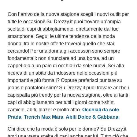
Con l’arrivo della nuova stagione scegli i nuovi outfit per
tutte le occasioni! Su Drezzy.it puoi trovare un’ampia
scelta di capi di abbigliamento, direttamente dal tuo
smartphone. Segui le ultime tendenze della moda
donna, tra le nostre offerte troverai quello che stai
cercando! Per una donna gli accessori sono sempre
fondamentali: non rinunciare ad una borsa, ad un
cappello o a un paio di occhiali da sole nuovi. Sei alla
ricerca di un abito da indossare nelle occasioni più
importanti e più formali? Oppure preferisci puntare su
jeans e pantaloni slim? Su Drezzy.it puoi trovare anche i
capispalla più trendy per la nuova stagione, oltre ai tanti
capi di abbigliamento per tutti i giorni come t-shirt,
camicie, abiti, blazer e molto altro.
Occhiali da sole
Prada
,
Trench Max Mara
,
Abiti Dolce & Gabbana
.
Chi dice che la moda è solo per le donne? Su Drezzy.it
trovi una vasta scelta di capi anche per lui. Tutto ciò che