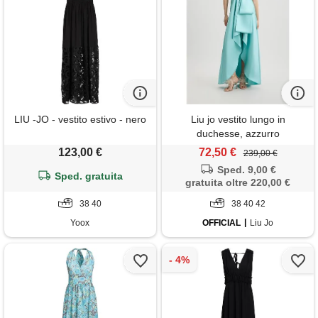
LIU -JO - vestito estivo - nero
Liu jo vestito lungo in
duchesse, azzurro
123,00 €
72,50 €
239,00 €
Sped. 9,00 €
Sped. gratuita
gratuita oltre 220,00 €
38 40
38 40 42
Yoox
OFFICIAL
Liu Jo