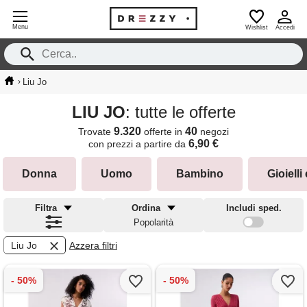
Menu
Wishlist
Accedi
›
Liu Jo
LIU JO
: tutte le offerte
9.320
40
Trovate
offerte in
negozi
6,90 €
con prezzi a partire da
Donna
Uomo
Bambino
Gioielli
Filtra
Ordina
Includi sped.
Popolarità
Liu Jo
Azzera filtri