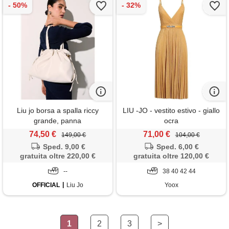
Liu jo borsa a spalla riccy
LIU -JO - vestito estivo - giallo
grande, panna
ocra
74,50 €
71,00 €
149,00 €
104,00 €
Sped. 9,00 €
Sped. 6,00 €
gratuita oltre 220,00 €
gratuita oltre 120,00 €
--
38 40 42 44
OFFICIAL
Liu Jo
Yoox
1
2
3
>