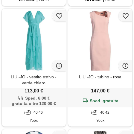
OFFICIAL
Liu Jo
OFFICIAL
Liu Jo
LIU -JO - vestito estivo -
LIU -JO - tubino - rosa
verde chiaro
113,00 €
147,00 €
Sped. 6,00 €
Sped. gratuita
gratuita oltre 120,00 €
40 46
40 42
Yoox
Yoox