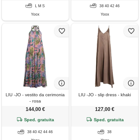
L M S
38 40 42 46
Yoox
Yoox
LIU -JO - vestito da cerimonia
LIU -JO - slip dress - khaki
- rosa
144,00 €
127,00 €
Sped. gratuita
Sped. gratuita
38 40 42 44 46
38