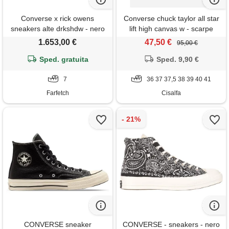
Converse x rick owens
Converse chuck taylor all star
sneakers alte drkshdw - nero
lift high canvas w - scarpe
sneakers - donna - beige
1.653,00 €
47,50 €
95,00 €
Sped. gratuita
Sped. 9,90 €
7
36 37 37,5 38 39 40 41
Farfetch
Cisalfa
CONVERSE sneaker
CONVERSE - sneakers - nero