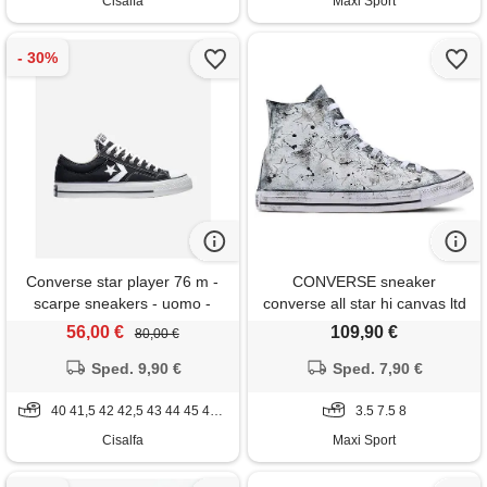
Cisalfa
Maxi Sport
Converse star player 76 m -
CONVERSE sneaker
scarpe sneakers - uomo -
converse all star hi canvas ltd
nero
donna
56,00 €
109,90 €
80,00 €
Sped. 9,90 €
Sped. 7,90 €
40 41,5 42 42,5 43 44 45 46 46,5
3.5 7.5 8
Cisalfa
Maxi Sport