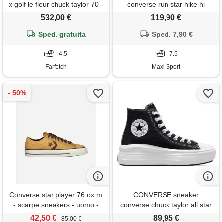
x golf le fleur chuck taylor 70 -
converse run star hike hi
blu
532,00 €
119,90 €
Sped. gratuita
Sped. 7,90 €
4.5
7.5
Farfetch
Maxi Sport
Converse star player 76 ox m
CONVERSE sneaker
- scarpe sneakers - uomo -
converse chuck taylor all star
arancione
move hi top donna
42,50 €
89,95 €
85,00 €