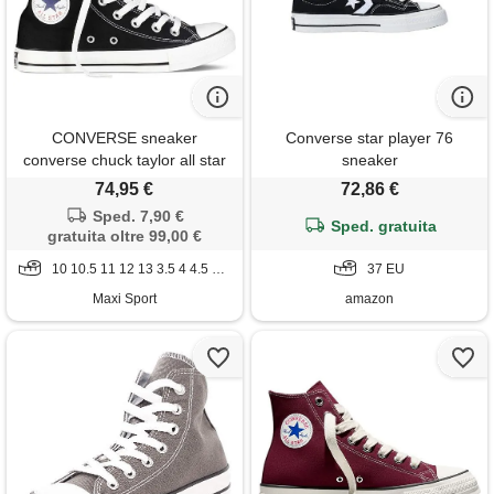
CONVERSE sneaker
Converse star player 76
converse chuck taylor all star
sneaker
hi nere
74,95 €
72,86 €
Sped. 7,90 €
Sped. gratuita
gratuita oltre 99,00 €
10 10.5 11 12 13 3.5 4 4.5 5 5.5 6 6.5 7 7.5 8 8.5 9 9.5
37 EU
Maxi Sport
amazon