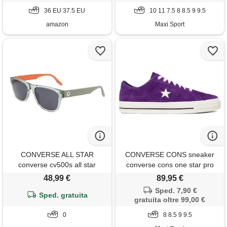
36 EU 37.5 EU
10 11 7.5 8 8.5 9 9.5
amazon
Maxi Sport
CONVERSE ALL STAR
CONVERSE CONS sneaker
converse cv500s all star
converse cons one star pro
47001 331 crystal light
48,99 €
89,95 €
surplus sole men's acetate,
Sped. 7,90 €
standard, 57
Sped. gratuita
gratuita oltre 99,00 €
0
8 8.5 9 9.5