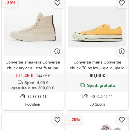
Converse sneakers Converse
Converse mens Converse
chuck taylor all star fs taupe
chuck 70 ox low - giallo, giallo
171,49 €
90,00 €
244,95 €
Sped. 4,00 €
Sped. gratuita
gratuita oltre 200,00 €
36 37 38 41
40 41.5 42 44
Footshop
JD Sports