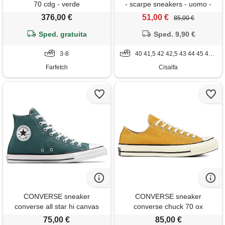
70 cdg - verde
- scarpe sneakers - uomo -
grigio
376,00 €
51,00 €
85,00 €
Sped. gratuita
Sped. 9,90 €
3-8
40 41,5 42 42,5 43 44 45 46 46,5
Farfetch
Cisalfa
CONVERSE sneaker
CONVERSE sneaker
converse all star hi canvas
converse chuck 70 ox
75,00 €
85,00 €