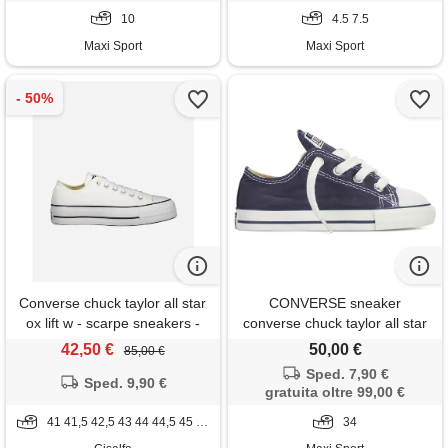
10
4.5 7.5
Maxi Sport
Maxi Sport
Converse chuck taylor all star
CONVERSE sneaker
ox lift w - scarpe sneakers -
converse chuck taylor all star
donna - bianco
ox blu baby
42,50 €
50,00 €
85,00 €
Sped. 7,90 €
Sped. 9,90 €
gratuita oltre 99,00 €
41 41,5 42,5 43 44 44,5 45 46
34