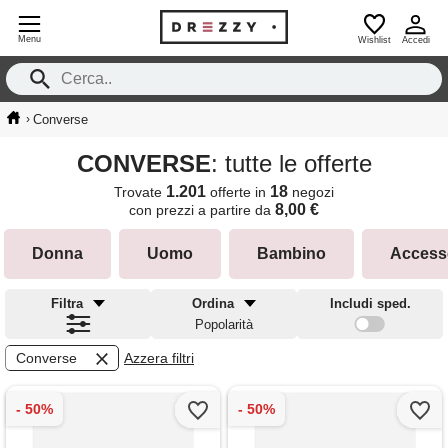
Menu
Wishlist
Accedi
›
Converse
CONVERSE
: tutte le offerte
1.201
18
Trovate
offerte in
negozi
8,00 €
con prezzi a partire da
Donna
Uomo
Bambino
Access
Filtra
Ordina
Includi sped.
Popolarità
Converse
Azzera filtri