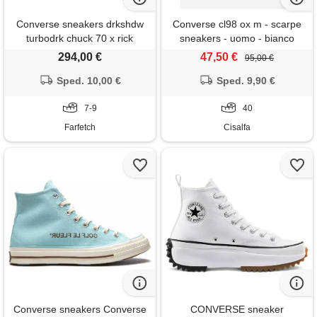
Converse sneakers drkshdw
Converse cl98 ox m - scarpe
turbodrk chuck 70 x rick
sneakers - uomo - bianco
owens - argento
294,00 €
47,50 €
95,00 €
Sped. 10,00 €
Sped. 9,90 €
7-9
40
Farfetch
Cisalfa
Converse sneakers Converse
CONVERSE sneaker