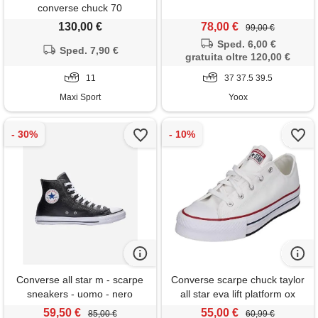
converse chuck 70
130,00 €
78,00 €
99,00 €
Sped. 6,00 €
Sped. 7,90 €
gratuita oltre 120,00 €
11
37 37.5 39.5
Maxi Sport
Yoox
Converse all star m - scarpe
Converse scarpe chuck taylor
sneakers - uomo - nero
all star eva lift platform ox
taglia 38.5 codice 272858c
59,50 €
55,00 €
85,00 €
60,99 €