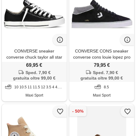
CONVERSE sneaker
CONVERSE CONS sneaker
converse chuck taylor all star
converse cons louie lopez pro
ox nere
suede mid
69,95 €
79,95 €
Sped. 7,90 €
Sped. 7,90 €
gratuita oltre 99,00 €
gratuita oltre 99,00 €
10 10.5 11 11.5 12 3.5 4 4.5 5 5.5 6 6.5 7 7.5 8 8.5 9 9.5
8.5
Maxi Sport
Maxi Sport