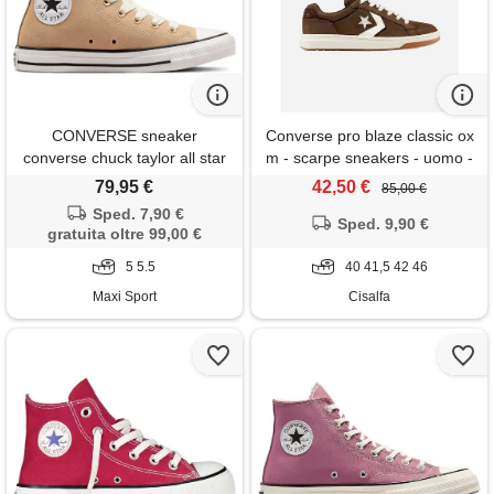
CONVERSE sneaker
Converse pro blaze classic ox
converse chuck taylor all star
m - scarpe sneakers - uomo -
hi suede donna
marrone
79,95 €
42,50 €
85,00 €
Sped. 7,90 €
Sped. 9,90 €
gratuita oltre 99,00 €
5 5.5
40 41,5 42 46
Maxi Sport
Cisalfa