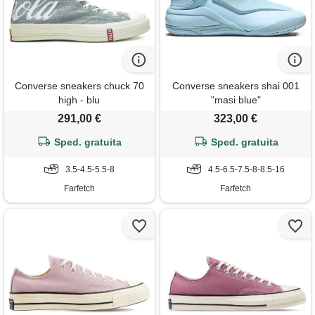
Converse sneakers chuck 70
Converse sneakers shai 001
high - blu
"masi blue"
291,00 €
323,00 €
Sped. gratuita
Sped. gratuita
3.5-4.5-5.5-8
4.5-6.5-7.5-8-8.5-16
Farfetch
Farfetch