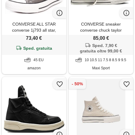
CONVERSE ALL STAR
CONVERSE sneaker
converse 1j793 all star,
converse chuck taylor
sneaker unisex adulto, grigio
throwback
73,40 €
85,00 €
scuro, 45 eu
Sped. 7,90 €
Sped. gratuita
gratuita oltre 99,00 €
45 EU
10 10.5 11 7.5 8 8.5 9 9.5
amazon
Maxi Sport