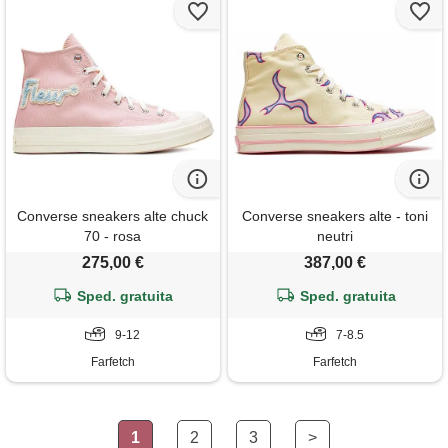
Converse sneakers alte chuck
Converse sneakers alte - toni
70 - rosa
neutri
275,00 €
387,00 €
Sped. gratuita
Sped. gratuita
9-12
7-8.5
Farfetch
Farfetch
1
2
3
>