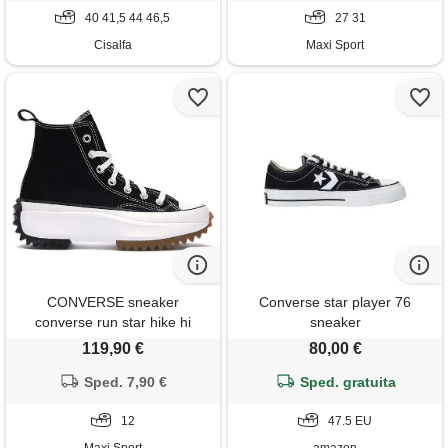
40 41,5 44 46,5
27 31
Cisalfa
Maxi Sport
CONVERSE sneaker
Converse star player 76
converse run star hike hi
sneaker
119,90 €
80,00 €
Sped. 7,90 €
Sped. gratuita
12
47.5 EU