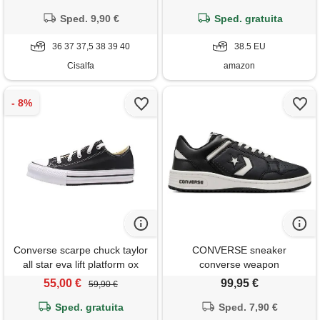
bianco
Sped. 9,90 €
Sped. gratuita
36 37 37,5 38 39 40
38.5 EU
Cisalfa
amazon
Converse scarpe chuck taylor
CONVERSE sneaker
all star eva lift platform ox
converse weapon
taglia 36 codice 272857c nero
55,00 €
99,95 €
59,90 €
Sped. gratuita
Sped. 7,90 €