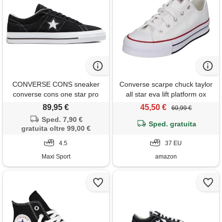
CONVERSE CONS sneaker
Converse scarpe chuck taylor
converse cons one star pro
all star eva lift platform ox
taglia 37 codice 272858c
89,95 €
45,50 €
60,99 €
bianco
Sped. 7,90 €
Sped. gratuita
gratuita oltre 99,00 €
4.5
37 EU
Maxi Sport
amazon