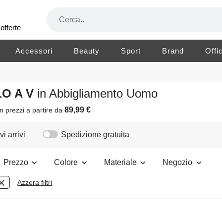
offerte
Accessori
Beauty
Sport
Brand
Offi
LO A V
in Abbigliamento Uomo
89,99 €
n prezzi a partire da
i arrivi
Spedizione gratuita
Prezzo
Colore
Materiale
Negozio
Azzera filtri