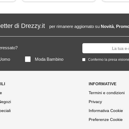
letter di Drezzy.it
per rimanere aggiornato su
Novità
,
Promo
teressato?
Uomo
Moda Bambino
Confermo la presa visione
e
Termini e condizioni
 Negozi
Privacy
peciali
Informativa Cookie
Preferenze Cookie