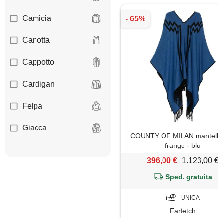
Camicia
Canotta
Cappotto
Cardigan
Felpa
Giacca
COUNTY OF MILAN mantell
frange - blu
Gilet
396,00 €
1.123,00 
Giubbotto
Sped. gratuita
Impermeabile
UNICA
Farfetch
Jeans