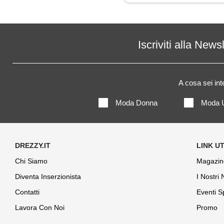
Maglia
Maglietta
Iscriviti alla News
Maglione
A cosa sei in
Mantella
Moda Donna
Moda 
Pantaloni
Piumino
Polo
Chi Siamo
Magazin
Diventa Inserzionista
I Nostri
Trench
Contatti
Eventi S
Lavora Con Noi
Promo