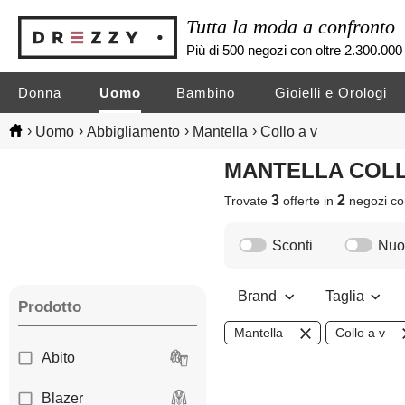
Tutta la moda a confronto
Più di 500 negozi con oltre 2.300.000 
Donna
Uomo
Bambino
Gioielli e Orologi
›
›
›
›
Uomo
Abbigliamento
Mantella
Collo a v
MANTELLA COL
3
2
Trovate
offerte in
negozi
co
Sconti
Nuov
Brand
Taglia
Prodotto
Mantella
Collo a v
Abito
Blazer