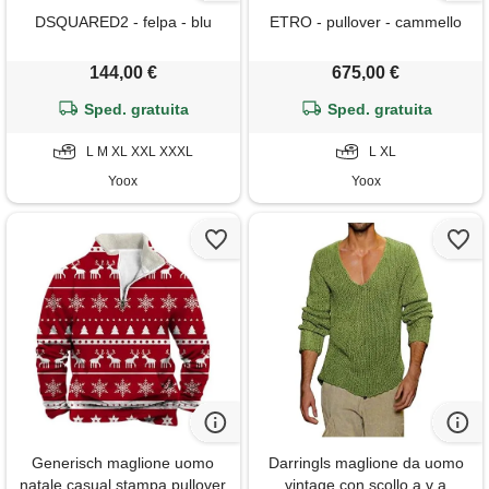
DSQUARED2 - felpa - blu
ETRO - pullover - cammello
144,00 €
675,00 €
Sped. gratuita
Sped. gratuita
L M XL XXL XXXL
L XL
Yoox
Yoox
Generisch maglione uomo
Darringls maglione da uomo
natale casual stampa pullover
vintage con scollo a v a