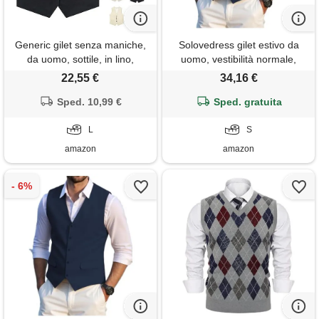
Generic gilet senza maniche,
Solovedress gilet estivo da
da uomo, sottile, in lino,
uomo, vestibilità normale,
estivo, leggero, con tasche,
classico, per matrimoni e
22,55 €
34,16 €
per il tempo libero, elegante,
feste
con scollo a v, per attività
Sped. 10,99 €
Sped. gratuita
all'aria aperta, con bottoni,
per lo sport, colore: rosa. , l
L
S
amazon
amazon