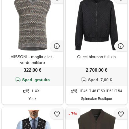
MISSONI - maglia gilet -
Gucci blouson full zip
verde militare
322,00 €
2.700,00 €
Sped. gratuita
Sped. 7,00 €
L XXL
IT 46 IT 48 IT 50 IT 52 IT 54
Yoox
Spinnaker Boutique