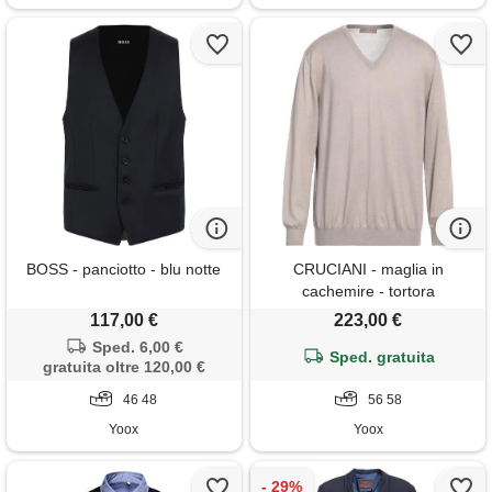
BOSS - panciotto - blu notte
CRUCIANI - maglia in
cachemire - tortora
117,00 €
223,00 €
Sped. 6,00 €
Sped. gratuita
gratuita oltre 120,00 €
46 48
56 58
Yoox
Yoox