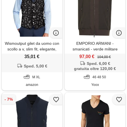
Wismoutput gilet da uomo con
EMPORIO ARMANI -
scollo a v, slim fit, elegante,
smanicati - verde militare
con bottone, blazer formale e
35,01 €
97,00 €
104,00 €
alla moda con cinturino
Sped. 6,00 €
posteriore, note musicali. , xl
Sped. 5,00 €
gratuita oltre 120,00 €
M XL
46 48 50
amazon
Yoox