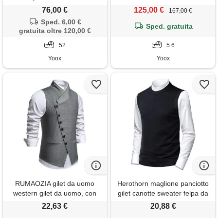
76,00 €
125,00 €
167,00 €
Sped. 6,00 €
Sped. gratuita
gratuita oltre 120,00 €
52
5 6
Yoox
Yoox
RUMAOZIA gilet da uomo
Herothorn maglione panciotto
western gilet da uomo, con
gilet canotte sweater felpa da
scollo a v, senza maniche,
uomo lavorato a maglia senza
22,63 €
20,88 €
slim fit, per affari, matrimonio,
maniche smanicato pullover