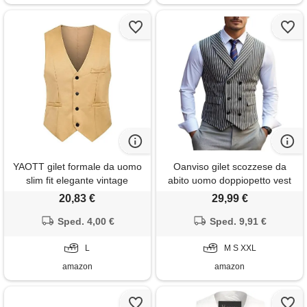
YAOTT gilet formale da uomo
Oanviso gilet scozzese da
slim fit elegante vintage
abito uomo doppiopetto vest
classic business suit da
casual vintage gilets vestibilità
20,83 €
29,99 €
cerimonia vest casual top
normale matrimonio business
senza maniche scollo a v gilet
Sped. 4,00 €
gilet scollo a v a nero s
Sped. 9,91 €
con tasche, cachi, l
L
M S XXL
amazon
amazon