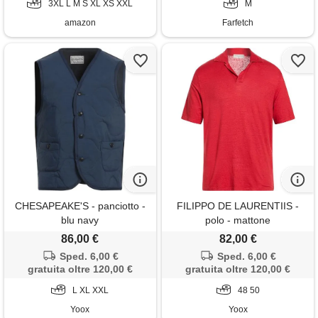
3XL L M S XL XS XXL
M
amazon
Farfetch
CHESAPEAKE'S - panciotto -
FILIPPO DE LAURENTIIS -
blu navy
polo - mattone
86,00 €
82,00 €
Sped. 6,00 €
Sped. 6,00 €
gratuita oltre 120,00 €
gratuita oltre 120,00 €
L XL XXL
48 50
Yoox
Yoox