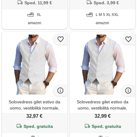
elegante, con abbottonatura
Sped. 11,99 €
maglieria panciotto
Sped. 3,99 €
irregolare, elegante, o grigio. ,
xl
XL
L M S XL XXL
amazon
amazon
Solovedress gilet estivo da
Solovedress gilet estivo da
uomo, vestibilità normale,
uomo, vestibilità normale,
classico, per matrimoni e
classico, per matrimoni e
32,97 €
32,99 €
feste
feste
Sped. gratuita
Sped. gratuita