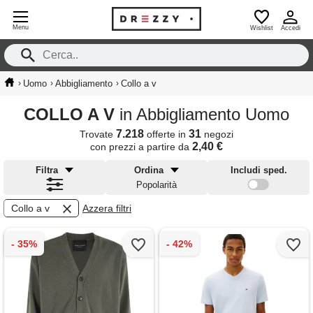
Menu
Wishlist
Accedi
›
›
›
Uomo
Abbigliamento
Collo a v
COLLO A V
in Abbigliamento Uomo
7.218
31
Trovate
offerte in
negozi
2,40 €
con prezzi a partire da
Filtra
Ordina
Includi sped.
Popolarità
Collo a v
Azzera filtri