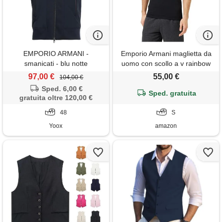
EMPORIO ARMANI -
Emporio Armani maglietta da
smanicati - blu notte
uomo con scollo a v rainbow
logo, nero, s
97,00 €
55,00 €
104,00 €
Sped. 6,00 €
Sped. gratuita
gratuita oltre 120,00 €
48
S
Yoox
amazon