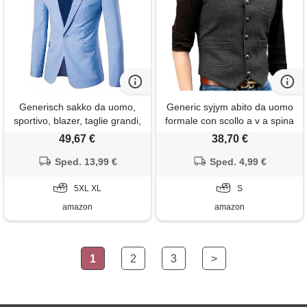
Generisch sakko da uomo,
Generic syjym abito da uomo
sportivo, blazer, taglie grandi,
formale con scollo a v a spina
giacca con 1 bottone e scollo
di pesce in tweed gilet casual
49,67 €
38,70 €
a v, blazer elegante e
formale da lavoro gilet da
semplice, giacca sportiva, stile
Sped. 13,99 €
sposo per matrimonio
Sped. 4,99 €
business inglese, sakko per il
verde/nero/marrone, 06, s
tempo libero e business
5XL XL
S
amazon
amazon
1
2
3
>