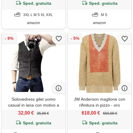
testimoni di nozze, argento-
Sped. gratuita
Sped. gratuita
grigio, l
3XL L M S XL XXL
M S
amazon
amazon
Solovedress gilet uomo
JW Anderson maglione con
casual in lana con motivo a
rifinitura in pizzo - oro
spina di pesce, gilet da sposo
32,00 €
618,00 €
35,00 €
650,00 €
in tweed con scollo a v per
testimoni di nozze, nero , xxl
Sped. gratuita
Sped. gratuita