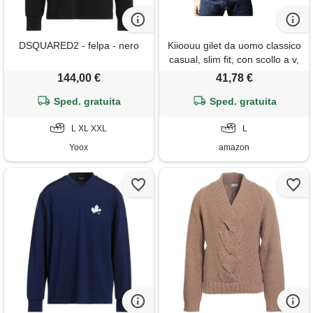
DSQUARED2 - felpa - nero
Kiioouu gilet da uomo classico
casual, slim fit, con scollo a v,
a spina di pesce, elegante,
144,00 €
41,78 €
per affari, gilet da cerimonia
Sped. gratuita
nuziale, come mostrato, l
Sped. gratuita
L XL XXL
L
Yoox
amazon