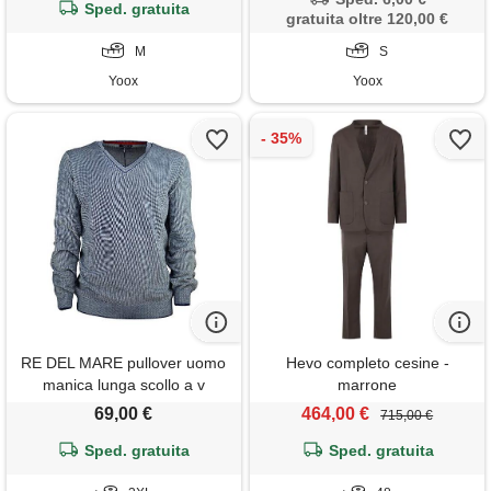
Sped. gratuita
gratuita oltre 120,00 €
M
S
Yoox
Yoox
RE DEL MARE pullover uomo
Hevo completo cesine -
manica lunga scollo a v
marrone
cotone nido d'ape made in
69,00 €
464,00 €
715,00 €
italy
Sped. gratuita
Sped. gratuita