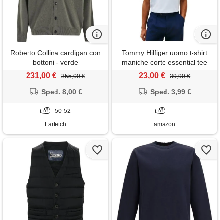
Roberto Collina cardigan con
Tommy Hilfiger uomo t-shirt
bottoni - verde
maniche corte essential tee
con scollo a v, blu (breezy
231,00 €
23,00 €
355,00 €
39,90 €
blue), l
Sped. 8,00 €
Sped. 3,99 €
50-52
--
Farfetch
amazon