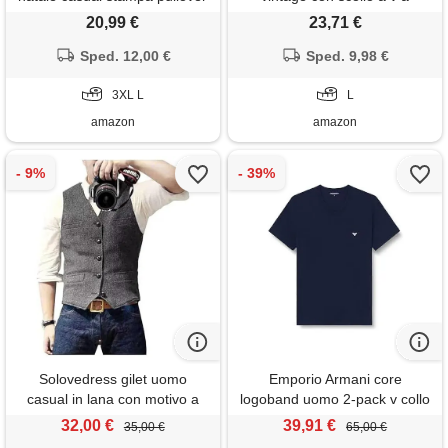
velluto collare manica lunga
maniche lunghe strappato
20,99 €
23,71 €
collo collo alto maschio felpa
maglione a maglia primavera
felpa con scollo a v, colore:
Sped. 12,00 €
autunno maglione uomo
Sped. 9,98 €
rosso, l
maniche lunghe profondo
3XL L
scollo a v solido maglia uomo
L
maglione casual uomo
amazon
amazon
maglione
Solovedress gilet uomo
Emporio Armani core
casual in lana con motivo a
logoband uomo 2-pack v collo
spina di pesce, gilet da sposo
t-shirt blu s regolare, blu
32,00 €
39,91 €
35,00 €
65,00 €
in tweed con scollo a v per
armani/blu armani, s