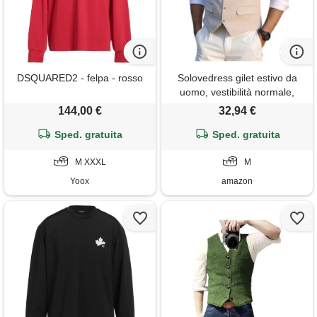
DSQUARED2 - felpa - rosso
Solovedress gilet estivo da
uomo, vestibilità normale,
classico, per matrimoni e
144,00 €
32,94 €
feste
Sped. gratuita
Sped. gratuita
M XXXL
M
Yoox
amazon