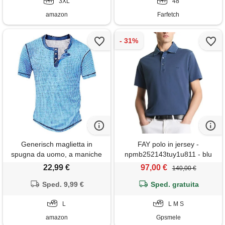
3XL
48
amazon
Farfetch
Generisch maglietta in
FAY polo in jersey -
spugna da uomo, a maniche
npmb252143tuy1u811 - blu
corte, estiva, casual, da
22,99 €
97,00 €
140,00 €
uomo, in seta, azzurro, l
Sped. 9,99 €
Sped. gratuita
L
L M S
amazon
Gpsmele