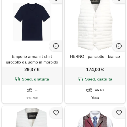
Emporio armani t-shirt
HERNO - panciotto - bianco
girocollo da uomo in morbido
modal blu m
29,37 €
174,00 €
Sped. gratuita
Sped. gratuita
--
46 48
amazon
Yoox