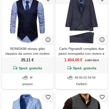
RONGKIM showu gilet
Carlo Pignatelli completo due
classico da uomo con motivo
pezzi monopetto con revers a
cachemire, doppiopetto, slim
scialle - blu
35,11 €
1.404,00 €
1.967,00 €
fit, formale, per matrimoni e
affari, marina militare, m
Sped. gratuita
Sped. gratuita
M
48-50-52-54-56
amazon
Farfetch