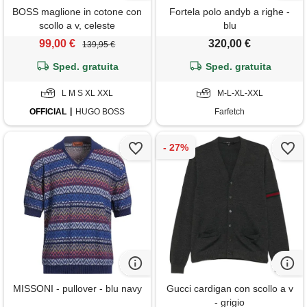
BOSS maglione in cotone con
Fortela polo andyb a righe -
scollo a v, celeste
blu
99,00 €
320,00 €
139,95 €
Sped. gratuita
Sped. gratuita
L M S XL XXL
M-L-XL-XXL
OFFICIAL
HUGO BOSS
Farfetch
MISSONI - pullover - blu navy
Gucci cardigan con scollo a v
- grigio