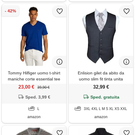
Tommy Hilfiger uomo t-shirt
Enlision gilet da abito da
maniche corte essential tee
uomo slim fit tinta unita
con scollo a v, blu (wedge
cotone panciotto elegante
23,00 €
32,99 €
39,90 €
blue), l
casual moda smanicato scollo
Sped. 3,99 €
a v matrimonio formale lavoro
Sped. gratuita
cerimoni grigio 2xl
L
3XL 4XL L M S XL XS XXL
amazon
amazon