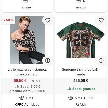
L
M
amazon
amazon
Liu jo maglia con stampa,
Supreme t-shirt football -
bianco e nero
verde
69,50 €
426,00 €
139,00 €
Sped. 9,00 €
Sped. gratuita
gratuita oltre 220,00 €
L M XL
S-M-L-XL-XXL
OFFICIAL
Liu Jo
Farfetch