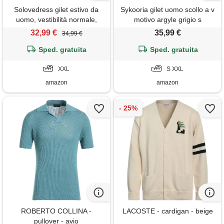
Solovedress gilet estivo da
Sykooria gilet uomo scollo a v
uomo, vestibilità normale,
motivo argyle grigio s
classico, per matrimoni e
32,99 €
35,99 €
34,99 €
feste
Sped. gratuita
Sped. gratuita
XXL
S XXL
amazon
amazon
ROBERTO COLLINA -
LACOSTE - cardigan - beige
pullover - avio