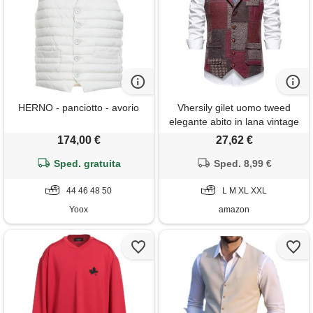
HERNO - panciotto - avorio
Vhersily gilet uomo tweed
elegante abito in lana vintage
scollo a v panciotto casual
174,00 €
27,62 €
con bottoni da formale
Sped. gratuita
matrimonio senza maniche
Sped. 8,99 €
stile urbano y2k alla moda
44 46 48 50
tinta unita classico per
L M XL XXL
business
Yoox
amazon