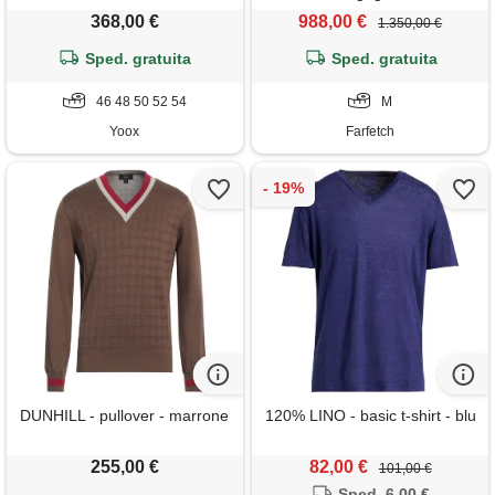
368,00 €
988,00 €
1.350,00 €
Sped. gratuita
Sped. gratuita
46 48 50 52 54
M
Yoox
Farfetch
DUNHILL - pullover - marrone
120% LINO - basic t-shirt - blu
255,00 €
82,00 €
101,00 €
Sped. 6,00 €