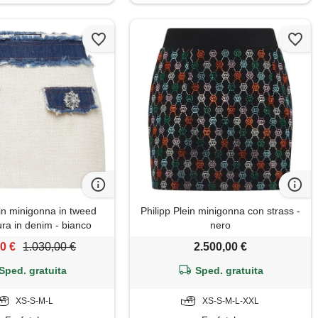
ein minigonna in tweed
Philipp Plein minigonna con strass -
tura in denim - bianco
nero
0 €
1.030,00 €
2.500,00 €
Sped. gratuita
Sped. gratuita
XS-S-M-L
XS-S-M-L-XXL