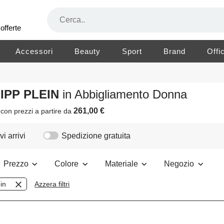
offerte
Accessori
Beauty
Sport
Brand
Offi
LIPP PLEIN
in Abbigliamento Donna
261,00 €
o
con prezzi a partire da
i arrivi
Spedizione gratuita
Prezzo
Colore
Materiale
Negozio
ein
Azzera filtri