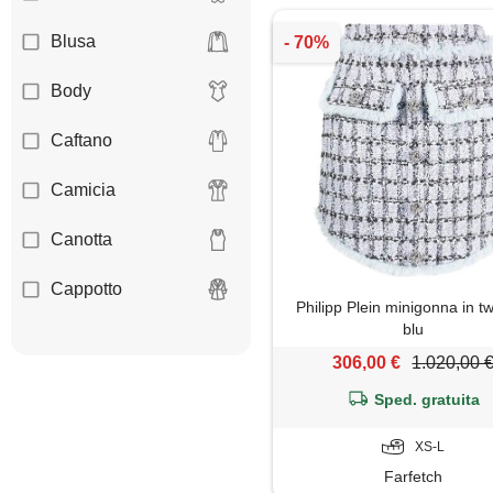
Blusa
Body
Caftano
Camicia
Canotta
Cappotto
Philipp Plein minigonna in t
blu
Cardigan
306,00 €
1.020,00 
Coprispalle
Sped. gratuita
Corsetto
XS-L
Farfetch
Felpa