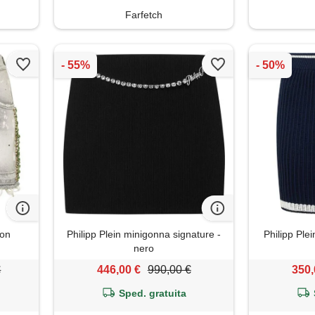
Farfetch
con
Philipp Plein minigonna signature -
Philipp Ple
nero
€
446,00 €
990,00 €
350,
Sped. gratuita