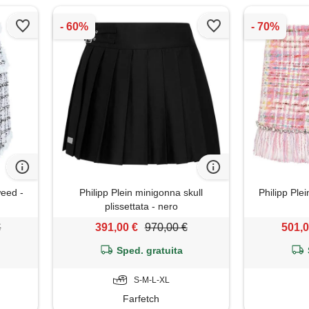
weed -
Philipp Plein minigonna skull
Philipp Ple
plissettata - nero
€
391,00 €
970,00 €
501,0
Sped. gratuita
S-M-L-XL
Farfetch