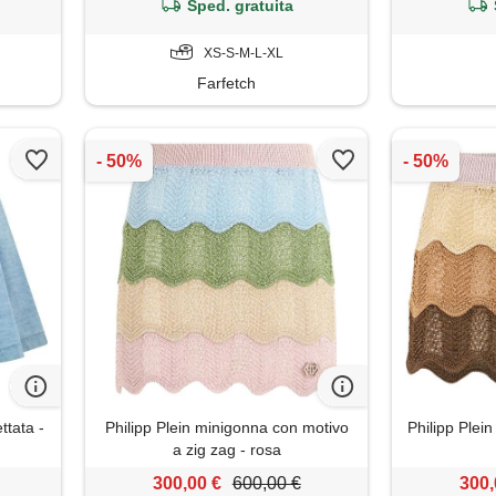
Sped. gratuita
XS-S-M-L-XL
Farfetch
ttata -
Philipp Plein minigonna con motivo
Philipp Plei
a zig zag - rosa
300,00 €
600,00 €
300,