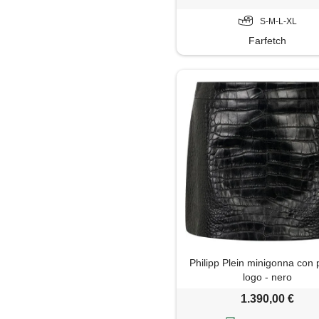
S-M-L-XL
Farfetch
Philipp Plein minigonna con 
logo - nero
1.390,00 €