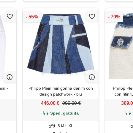
nim -
Philipp Plein minigonna denim con
Philipp Pl
design patchwork - blu
con rifini
446,00 €
990,00 €
309,0
Sped. gratuita
S-M-L-XL