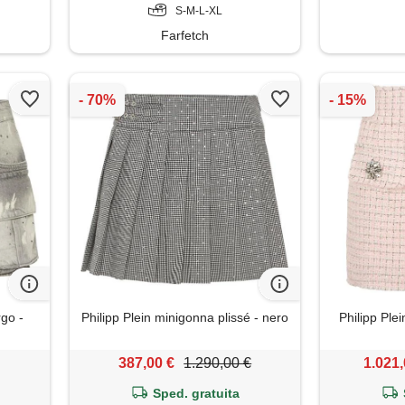
S-M-L-XL
Farfetch
rgo -
Philipp Plein minigonna plissé - nero
Philipp Ple
387,00 €
1.290,00 €
1.021,
Sped. gratuita