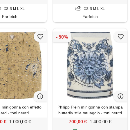
XS-S-M-L-XL
XS-S-M-L-XL
Farfetch
Farfetch
n minigonna con effetto
Philipp Plein minigonna con stampa
ard - toni neutri
butterfly stile tatuaggio - toni neutri
0 €
1.000,00 €
700,00 €
1.400,00 €