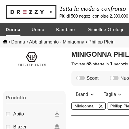
Tutta la moda a confronto
Più di 500 negozi con oltre 2.300.000 
Donna
Uomo
Bambino
Gioielli e Orologi
›
›
›
›
Donna
Abbigliamento
Minigonna
Philipp Plein
MINIGONNA PHI
58
1
Trovate
offerte in
negozi
Sconti
Nuov
Brand
Taglia
Prodotto
Minigonna
Philipp Pl
Abito
Blazer