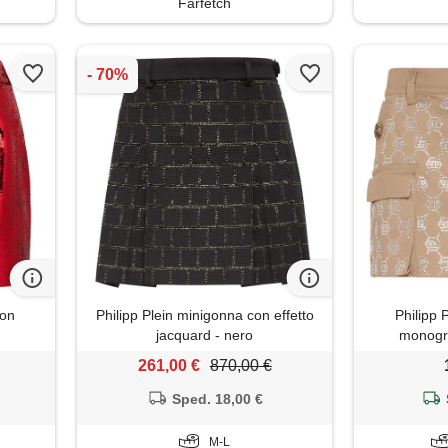
Farfetch
con
Philipp Plein minigonna con effetto
Philipp 
jacquard - nero
monogra
261,00 €
870,00 €
Sped. 18,00 €
M-L