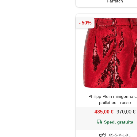
Farfetch
Piumino
Polo
Shorts
Tailleur
Top
Trench
Tute jumpsuit
Philipp Plein minigonna 
paillettes - rosso
485,00 €
970,00 €
Sped. gratuita
XS-S-M-L-XL