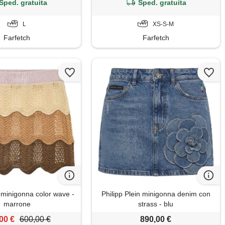
Sped. gratuita
Sped. gratuita
L
XS-S-M
Farfetch
Farfetch
n minigonna color wave -
Philipp Plein minigonna denim con
marrone
strass - blu
00 €
600,00 €
890,00 €