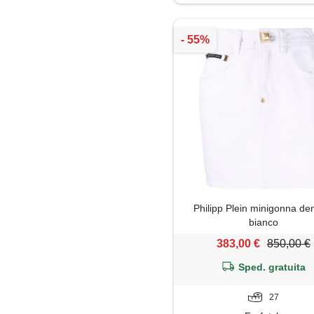
Giacca
Giubbotto
Gonna
Jeans
Leggings
Maglietta
Philipp Plein minigonna de
Maglione
bianco
383,00 €
850,00 €
Minigonna
Sped. gratuita
Pantaloni
27
Pantaloni capri