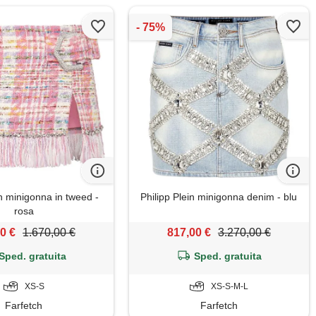
in minigonna in tweed -
Philipp Plein minigonna denim - blu
rosa
0 €
1.670,00 €
817,00 €
3.270,00 €
Sped. gratuita
Sped. gratuita
XS-S
XS-S-M-L
Farfetch
Farfetch