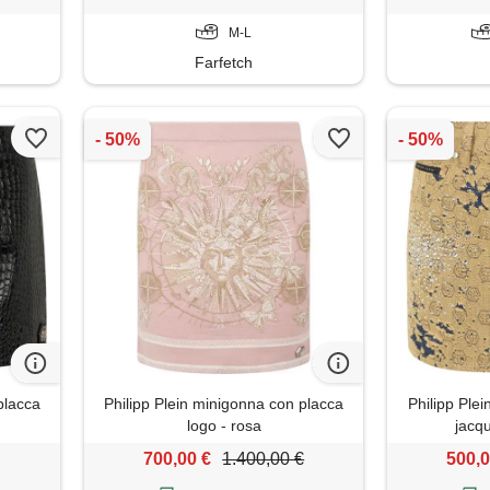
M-L
Farfetch
placca
Philipp Plein minigonna con placca
Philipp Plei
logo - rosa
jacqu
700,00 €
1.400,00 €
500,0