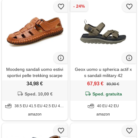
Moodeng sandali uomo estivi
Geox uomo u spherica actif x
sportivi pelle trekking scarpe
s sandali military 42
da spiaggia per all'aperto
34,98 €
67,93 €
89,90 €
escursionismo traspirante
Sped. 10,00 €
Sped. gratuita
38.5 EU 41.5 EU 42.5 EU 44 EU 45.5 EU
40 EU 42 EU
amazon
amazon