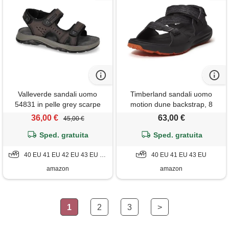
Valleverde sandali uomo
Timberland sandali uomo
54831 in pelle grey scarpe
motion dune backstrap, 8
casual comode, leggere e
36,00 €
63,00 €
45,00 €
flessibili, ideali per primavera
estate. Eu 40
Sped. gratuita
Sped. gratuita
40 EU 41 EU 42 EU 43 EU 44 EU 45 EU
40 EU 41 EU 43 EU
amazon
amazon
1
2
3
>