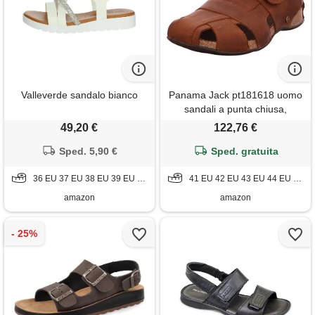
Valleverde sandalo bianco
Panama Jack pt181618 uomo
sandali a punta chiusa,
marrone (cuero c5), 42 eu
49,20 €
122,76 €
Sped. 5,90 €
Sped. gratuita
36 EU 37 EU 38 EU 39 EU 40 EU 41 EU
41 EU 42 EU 43 EU 44 EU 46 EU
amazon
amazon