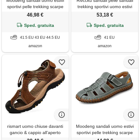
Moodeng sandali uomo estivi
Rivccku sandali pelle sandali
sportivi pelle trekking scarpe
trekking sportivi uomo estivi
da spiaggia per all'aperto
sandali punta chiusa da
46,98 €
53,18 €
escursionismo traspirante
spiaggia escursionismo
Sped. gratuita
Sped. gratuita
pescatore
41.5 EU 43 EU 44.5 EU
41 EU
amazon
amazon
rismart uomo chiuse davanti
Moodeng sandali uomo estivi
gancio & cappio all'aperto
sportivi pelle trekking scarpe
escursionismo pelle scarpe
da spiaggia per all'aperto