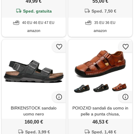
49,99 €
55,00 €
supporto arco plantare e
sa1975 taupe 35
sollievo fascite plantare
Sped. gratuita
Sped. 7,50 €
ciabatte casual estate 2025
verde sabbia taglia 47
40 EU 46 EU 47 EU
35 EU 36 EU
amazon
amazon
BIRKENSTOCK sandalo
POIOZXD sandali da uomo in
uomo nero
pelle a punta chiusa,
ortopedici, estivi, traspiranti,
160,00 €
46,53 €
cuciti a mano, senza lacci,
Sped. 3,99 €
scarpe da pesca in pelle per
Sped. 1,48 €