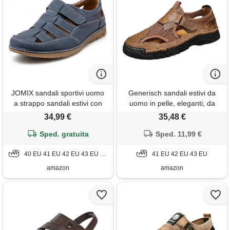
JOMIX sandali sportivi uomo
Generisch sandali estivi da
a strappo sandali estivi con
uomo in pelle, eleganti, da
punta chiusa da trekking
trekking, chiusi, sportivi,
34,99 €
35,48 €
outdoor spiaggia mare casa
effetto pelle, fibbia, traspiranti,
su5800-3 navy, 44
Sped. gratuita
da spiaggia, eleganti sandali
Sped. 11,99 €
romani, cachi, 41 eu
40 EU 41 EU 42 EU 43 EU 44 EU
41 EU 42 EU 43 EU
amazon
amazon