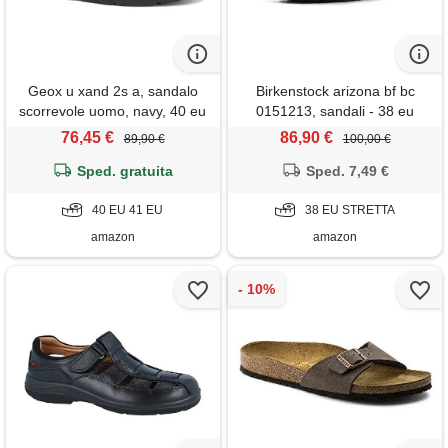
Geox u xand 2s a, sandalo
Birkenstock arizona bf bc
scorrevole uomo, navy, 40 eu
0151213, sandali - 38 eu
76,45 €
86,90 €
89,90 €
100,00 €
Sped. gratuita
Sped. 7,49 €
40 EU 41 EU
38 EU STRETTA
amazon
amazon