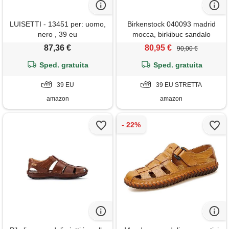
LUISETTI - 13451 per: uomo,
Birkenstock 040093 madrid
nero , 39 eu
mocca, birkibuc sandalo
uomo, mocca eu 39
87,36 €
80,95 €
90,00 €
Sped. gratuita
Sped. gratuita
39 EU
39 EU STRETTA
amazon
amazon