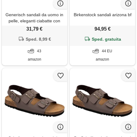
Generisch sandali da uomo in
Birkenstock sandali arizona bf
pelle, eleganti ciabatte con
suola in gomma,
31,79 €
94,95 €
impermeabili, antiscivolo,
comodi sandali da trekking,
Sped. 8,99 €
Sped. gratuita
sandali da trekking, morbidi e
aperti, nero , 43 eu
43
44 EU
amazon
amazon