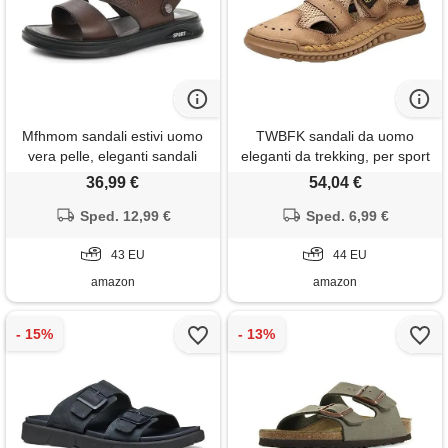
Mfhmom sandali estivi uomo
TWBFK sandali da uomo
vera pelle, eleganti sandali
eleganti da trekking, per sport
uomo pelle 46, sandali da
all'aria aperta, sandali chiusi,
36,99 €
54,04 €
spiaggia uomo in pelle,
in pelle, estivi, da spiaggia, da
sandali da passeggio uomo in
Sped. 12,99 €
trekking, ortopedici, leggeri,
Sped. 6,99 €
pelle, morbidi e antiscivolo,
giallo. , 44
per attività all'aria aperta
43 EU
44 EU
amazon
amazon