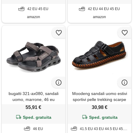
42 EU 45 EU
42 EU 44 EU 45 EU
amazon
amazon
bugatti 321-ax080, sandali
Moodeng sandali uomo estivi
uomo, marrone, 46 eu
sportivi pelle trekking scarpe
da spiaggia per all'aperto
55,91 €
30,98 €
escursionismo traspirante
Sped. gratuita
Sped. gratuita
46 EU
41.5 EU 43 EU 44.5 EU 45.5 EU