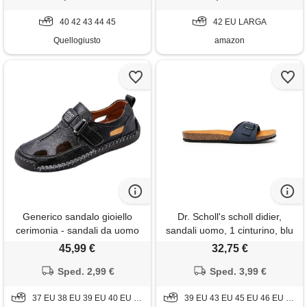
escursionismo, spiaggia,
40 42 43 44 45
foglia, 42 eu larga
42 EU LARGA
Quellogiusto
amazon
Generico sandalo gioiello
Dr. Scholl's scholl didier,
cerimonia - sandali da uomo
sandali uomo, 1 cinturino, blu
estivi chiusi in punta, scarpe
scuro, 39 eu
45,99 €
32,75 €
casual leggere con strappo,
suola morbida antiscivolo, fori
Sped. 2,99 €
Sped. 3,99 €
traspiranti, per mare trekking
37 EU 38 EU 39 EU 40 EU 41 EU 42 EU 43 EU 44 EU 45 EU 46 EU 47 EU
passeggio e lavoro
39 EU 43 EU 45 EU 46 EU 47 EU