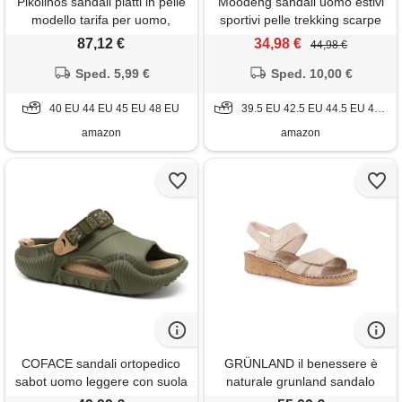
Pikolinos sandali piatti in pelle
Moodeng sandali uomo estivi
modello tarifa per uomo,
sportivi pelle trekking scarpe
cuero, 48 eu
da spiaggia per all'aperto
87,12 €
34,98 €
44,98 €
escursionismo traspirante
Sped. 5,99 €
Sped. 10,00 €
40 EU 44 EU 45 EU 48 EU
39.5 EU 42.5 EU 44.5 EU 45.5 EU
amazon
amazon
COFACE sandali ortopedico
GRÜNLAND il benessere è
sabot uomo leggere con suola
naturale grunland sandalo
ammortizzata pantofole
comfort con applicazioni | palo