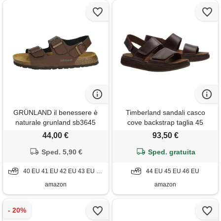
GRÜNLAND il benessere è
Timberland sandali casco
naturale grunland sb3645
cove backstrap taglia 45
bobo sandalo uomo s.
codice tb0a26x8w01 marrone
44,00 €
93,50 €
Mogano 42
Sped. 5,90 €
Sped. gratuita
40 EU 41 EU 42 EU 43 EU 45 EU
44 EU 45 EU 46 EU
amazon
amazon