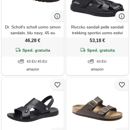
Dr. Scholl's scholl uomo simon
Rivccku sandali pelle sandali
sandalo, blu navy, 45 eu
trekking sportivi uomo estivi
sandali punta chiusa da
46,28 €
53,18 €
spiaggia escursionismo
Sped. gratuita
Sped. gratuita
pescatore
43 EU 45 EU
43 EU
amazon
amazon