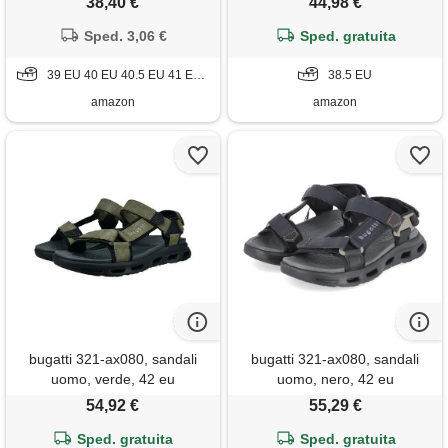
38,40 €
44,98 €
sandali sn1505(marrone, 40
escursionismo traspirante
Sped. 3,06 €
eu)
Sped. gratuita
39 EU 40 EU 40.5 EU 41 EU 42 EU 43 EU 44 EU 44.5 EU 45 EU 46 EU
38.5 EU
amazon
amazon
bugatti 321-ax080, sandali
bugatti 321-ax080, sandali
uomo, verde, 42 eu
uomo, nero, 42 eu
54,92 €
55,29 €
Sped. gratuita
Sped. gratuita