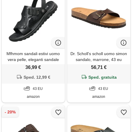
Mfhmom sandali estivi uomo
Dr. Scholl's scholl uomo simon
vera pelle, eleganti sandale
sandalo, marrone, 43 eu
pelle 46, sandali da spiaggia,
36,99 €
56,71 €
sandalies da passeggio,
morbidi e antiscivolo, per
Sped. 12,99 €
Sped. gratuita
attività all'aria aperta
43 EU
43 EU
amazon
amazon