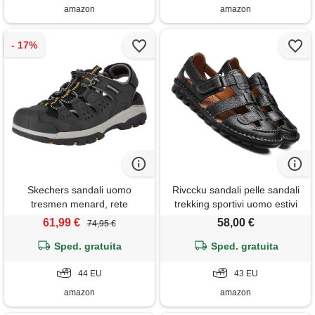
amazon
amazon
Skechers sandali uomo
Rivccku sandali pelle sandali
tresmen menard, rete
trekking sportivi uomo estivi
sintetica nera, 44 eu
sandali punta chiusa da
61,99 €
58,00 €
74,95 €
spiaggia escursionismo
Sped. gratuita
Sped. gratuita
pescatore
44 EU
43 EU
amazon
amazon