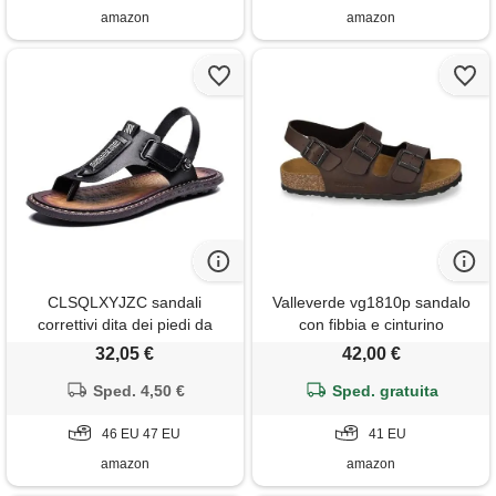
amazon
amazon
CLSQLXYJZC sandali
Valleverde vg1810p sandalo
correttivi dita dei piedi da
con fibbia e cinturino
uomo, sandali correttivi per
posteriore in pelle marrone
32,05 €
42,00 €
alluce valgo ortopedici da
uomo slip-on taglie forti con
Sped. 4,50 €
Sped. gratuita
supporto plantare, infradito
aperte vacanze all'aperto, per
46 EU 47 EU
41 EU
papà(black, 47 eu
amazon
amazon