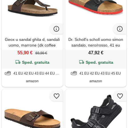
Geox u sandal ghita d, sandali
Dr. Scholl's scholl uomo simon
uomo, marrone (dk coffee
sandalo, nero/rosso, 41 eu
c6024), 44 eu
55,90 €
47,92 €
69,90 €
Sped. gratuita
Sped. gratuita
41 EU 42 EU 43 EU 44 EU 46 EU
41 EU 42 EU 43 EU 45 EU
amazon
amazon