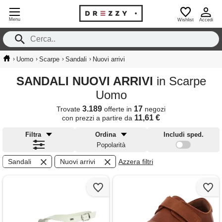
Menu
Wishlist
Accedi
›
›
›
›
Uomo
Scarpe
Sandali
Nuovi arrivi
SANDALI NUOVI ARRIVI
in Scarpe
Uomo
3.189
17
Trovate
offerte in
negozi
11,61 €
con prezzi a partire da
Filtra
Ordina
Includi sped.
Popolarità
Sandali
Nuovi arrivi
Azzera filtri