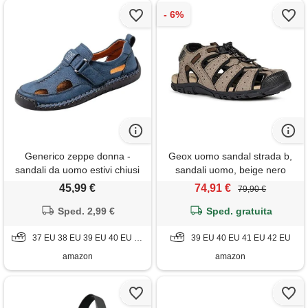
Generico zeppe donna -
Geox uomo sandal strada b,
sandali da uomo estivi chiusi
sandali uomo, beige nero
in punta, scarpe casual
taupe black, 41 eu
45,99 €
74,91 €
79,90 €
leggere con strappo, suola
morbida antiscivolo, fori
Sped. 2,99 €
Sped. gratuita
traspiranti, per mare trekking
37 EU 38 EU 39 EU 40 EU 41 EU 42 EU 43 EU 44 EU 45 EU 46 EU 47 EU
passeggio e lavoro
39 EU 40 EU 41 EU 42 EU
amazon
amazon