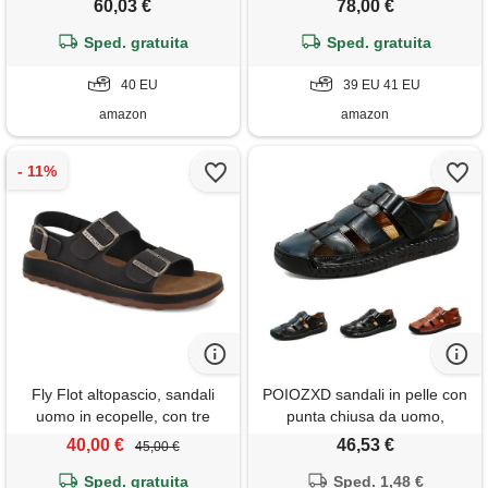
60,03 €
78,00 €
Sped. gratuita
Sped. gratuita
40 EU
39 EU 41 EU
amazon
amazon
Fly Flot altopascio, sandali
POIOZXD sandali in pelle con
uomo in ecopelle, con tre
punta chiusa da uomo,
fibbie regolabili, sottopiede in
sandali ortopedici estivi da
40,00 €
46,53 €
45,00 €
pelle, nero, 43
uomo, traspiranti, cuciti a
Sped. gratuita
mano, scarpe da pescatore in
Sped. 1,48 €