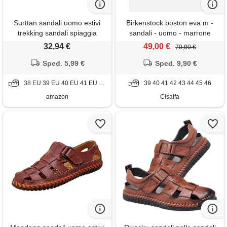
Surttan sandali uomo estivi
Birkenstock boston eva m -
trekking sandali spiaggia
sandali - uomo - marrone
comodi sportivi sandal
32,94 €
49,00 €
70,00 €
traspiranti trekking aperto
scarpe antiscivolo estive
Sped. 5,99 €
Sped. 9,90 €
casual ortopedici esterni casa
sandalo mare leggeri
38 EU 39 EU 40 EU 41 EU 42 EU 43 EU 44 EU 45 EU 46 EU 47 EU 48 EU
39 40 41 42 43 44 45 46
regolabili fibbia
amazon
Cisalfa