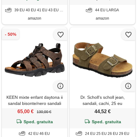
pelle per passeggiate,
39 EU 40 EU 41 EU 43 EU 44 EU
escursioni, spiaggia, turchese,
44 EU LARGA
44 eu
amazon
amazon
KEEN mixte enfant daytona ii
Dr. Scholl's scholl jean,
sandal bisonte/nero sandali
sandali, cachi, 25 eu
42
65,00 €
44,52 €
130,00 €
Sped. gratuita
Sped. gratuita
42 EU 46 EU
24 EU 25 EU 26 EU 29 EU