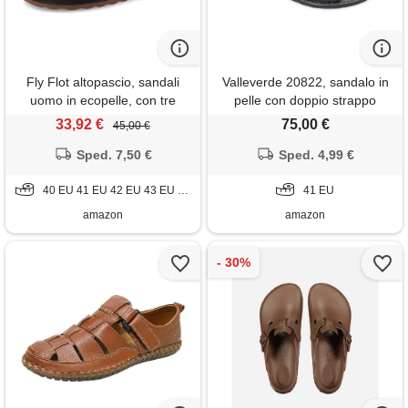
Fly Flot altopascio, sandali
Valleverde 20822, sandalo in
uomo in ecopelle, con tre
pelle con doppio strappo
fibbie regolabili, sottopiede in
regolabile da uomo (nero,
33,92 €
75,00 €
45,00 €
pelle, t. Moro, 45
numeric_41)
Sped. 7,50 €
Sped. 4,99 €
40 EU 41 EU 42 EU 43 EU 44 EU 45 EU
41 EU
amazon
amazon