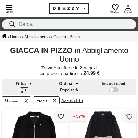
Menu
Wishlist
Accedi
›
›
›
›
Uomo
Abbigliamento
Giacca
Pizzo
GIACCA IN PIZZO
in Abbigliamento
Uomo
5
2
Trovate
offerte in
negozi
24,99 €
con prezzi a partire da
Filtra
Ordina
Includi sped.
Popolarità
Giacca
Pizzo
Azzera filtri