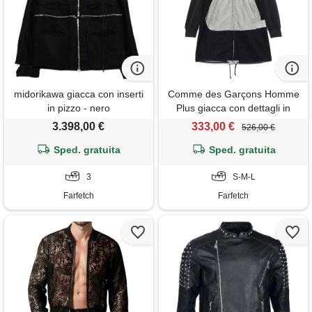
midorikawa giacca con inserti
Comme des Garçons Homme
in pizzo - nero
Plus giacca con dettagli in
pizzo - nero
3.398,00 €
333,00 €
526,00 €
Sped. gratuita
Sped. gratuita
3
S-M-L
Farfetch
Farfetch