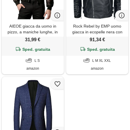
AIEOE giacca da uomo in
Rock Rebel by EMP uomo
pizzo, a maniche lunghe, in
giacca in ecopelle nera con
rete, per feste, discoteca, per
borchie in pizzo xl
31,99 €
91,34 €
carnevale, nero , l
Sped. gratuita
Sped. gratuita
L S
L M XL XXL
amazon
amazon