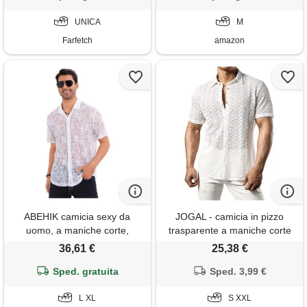
estiva, taglie s-xxl, m
UNICA
M
Farfetch
amazon
ABEHIK camicia sexy da
JOGAL - camicia in pizzo
uomo, a maniche corte,
trasparente a maniche corte
trasparente, per carnevale,
da uomo - camicia estiva
36,61 €
25,38 €
festival musicali, da uomo,
casual, bianco, s
anni '70, 80, bianco, xl
Sped. gratuita
Sped. 3,99 €
L XL
S XXL