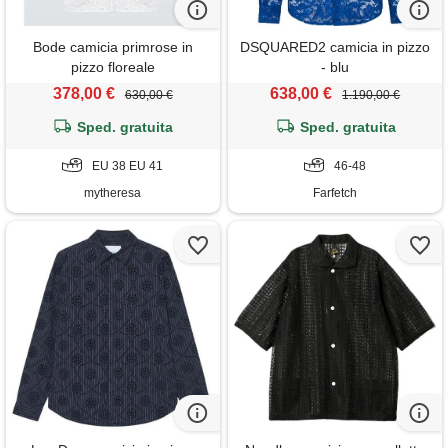
Bode camicia primrose in
DSQUARED2 camicia in pizzo
pizzo floreale
- blu
378,00 €
638,00 €
630,00 €
1.190,00 €
Sped. gratuita
Sped. gratuita
EU 38 EU 41
46-48
mytheresa
Farfetch