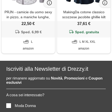
PRJN - camicie da uomo sexy
MakingDa cotone classico
in pizzo, a maniche lunghe,
scozzese jacobite ghillie kilt
con bottoni a pressione e fiori
shirt smart casual manica
22,50 €
37,61 €
da vedere, casual, a maniche
lunga senza colletto
lunghe b-bianco l
Sped. 6,99 €
accogliente pizzo camicie
Sped. gratuita
pianura top, a275-blu scuro,
L
L M XL XXL
m
amazon
amazon
Iscriviti alla Newsletter di Drezzy.it
per rimanere aggiornato su
Novità
,
Promozioni
e
Coupon
esclusivi
A cosa sei interessato?
Moda Donna