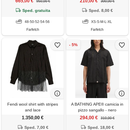
665,00 €
210,00 €
950,00 €
300,00 €
Sped. gratuita
Sped. 8,00 €
48-50-52-54-56
XS-S-M-L-XL
Farfetch
Farfetch
Fendi wool shirt with stripes
A BATHING APE® camicia in
and lace
pizzo sangallo - nero
1.350,00 €
294,00 €
310,00 €
Sped. 7,00 €
Sped. 18,00 €