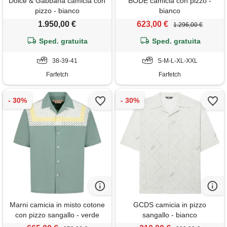
Dolce & Gabbana camicia con
BODE camicia con pizzo -
pizzo - bianco
bianco
1.950,00 €
623,00 €
1.296,00 €
Sped. gratuita
Sped. gratuita
38-39-41
S-M-L-XL-XXL
Farfetch
Farfetch
Marni camicia in misto cotone
GCDS camicia in pizzo
con pizzo sangallo - verde
sangallo - bianco