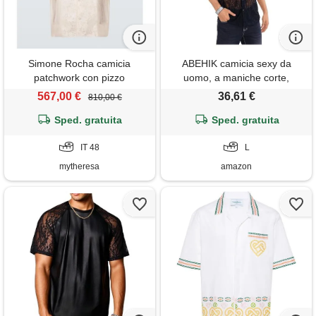
Simone Rocha camicia
ABEHIK camicia sexy da
patchwork con pizzo
uomo, a maniche corte,
trasparente, per carnevale,
567,00 €
36,61 €
810,00 €
festival musicali, da uomo,
Sped. gratuita
anni '70, 80, nero , l
Sped. gratuita
IT 48
L
mytheresa
amazon