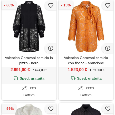
Valentino Garavani camicia in
Valentino Garavani camicia
pizzo - nero
con fiocco - arancione
2.991,00 €
1.523,00 €
7.474,00 €
1.790,00 €
Sped. gratuita
Sped. gratuita
XXS
XXXS
Farfetch
Farfetch