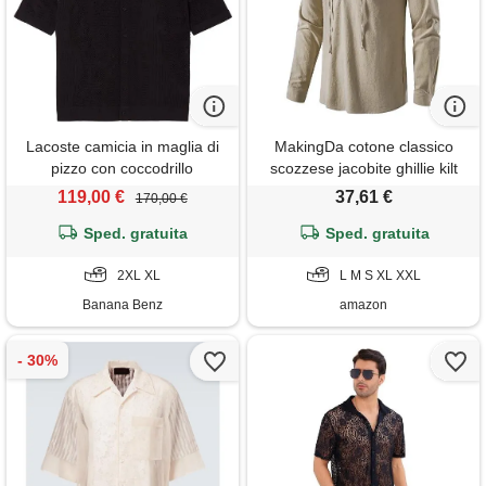
Lacoste camicia in maglia di
MakingDa cotone classico
pizzo con coccodrillo
scozzese jacobite ghillie kilt
shirt smart casual manica
119,00 €
37,61 €
170,00 €
lunga senza colletto
Sped. gratuita
accogliente pizzo camicie
Sped. gratuita
pianura top, a275-kaki, xl
2XL XL
L M S XL XXL
Banana Benz
amazon