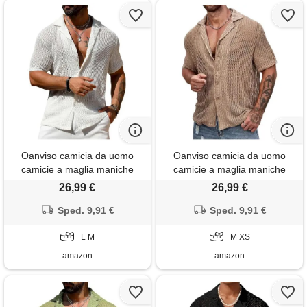
Oanviso camicia da uomo
Oanviso camicia da uomo
camicie a maglia maniche
camicie a maglia maniche
corte estiva camicia a rete
corte estiva camicia a rete
26,99 €
26,99 €
sexy trasparente moda
sexy trasparente moda
camicette clubwear camicie
Sped. 9,91 €
camicette clubwear camicie
Sped. 9,91 €
casual camicia in pizzo
casual camicia in pizzo
camicia trasparenti bluse
L M
camicia trasparenti bluse
M XS
uomo a weiß l
uomo a kaki m
amazon
amazon