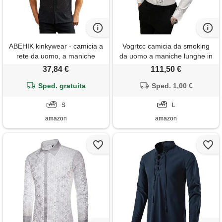
ABEHIK kinkywear - camicia a
Vogrtcc camicia da smoking
rete da uomo, a maniche
da uomo a maniche lunghe in
corte, trasparente, per festival
pizzo con giunture da uomo
37,84 €
111,50 €
musicali, per scambisti, nero ,
white l
Sped. gratuita
s
Sped. 1,00 €
S
L
amazon
amazon