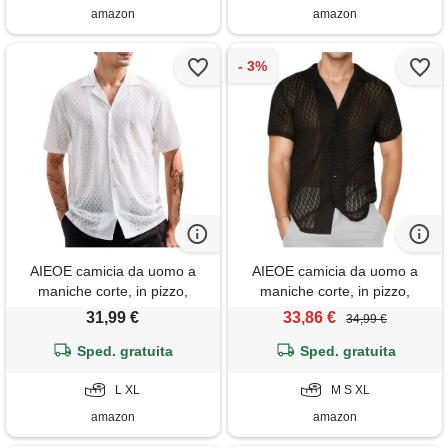
amazon
amazon
AIEOE camicia da uomo a
AIEOE camicia da uomo a
maniche corte, in pizzo,
maniche corte, in pizzo,
sottile, vestibilità ampia,
sottile, vestibilità ampia,
31,99 €
33,86 €
34,99 €
casual, con bottoni, maglietta
casual, con bottoni, maglietta
trasparente a rete, camicia
Sped. gratuita
trasparente a rete, camicia
Sped. gratuita
estiva, taglie s-xxl, bianco, l
estiva, taglie s-xxl, xl
L XL
M S XL
amazon
amazon