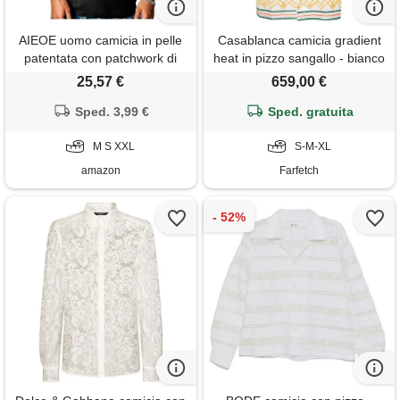
AIEOE uomo camicia in pelle
Casablanca camicia gradient
patentata con patchwork di
heat in pizzo sangallo - bianco
pizzo, vestibilità ampia, t-shirt
25,57 €
659,00 €
a maniche corte, nero, top per
festa disco con rete, pelle
Sped. 3,99 €
Sped. gratuita
nera, s
M S XXL
S-M-XL
amazon
Farfetch