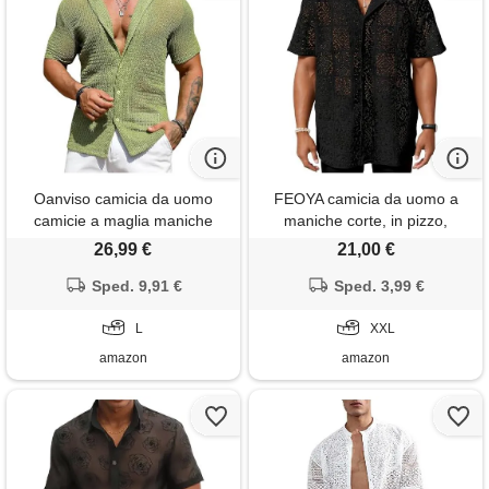
Oanviso camicia da uomo
FEOYA camicia da uomo a
camicie a maglia maniche
maniche corte, in pizzo,
corte estiva camicia a rete
trasparente, per feste e feste,
26,99 €
21,00 €
sexy trasparente moda
pizzo nero, xxl
camicette clubwear camicie
Sped. 9,91 €
Sped. 3,99 €
casual camicia in pizzo
camicia trasparenti bluse
L
XXL
uomo a grün l
amazon
amazon