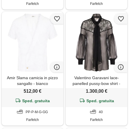
Farfetch
Farfetch
Amir Slama camicia in pizzo
Valentino Garavani lace-
sangallo - bianco
panelled pussy-bow shirt -
nero
512,00 €
1.300,00 €
Sped. gratuita
Sped. gratuita
PP-P-M-G-GG
40
Farfetch
Farfetch