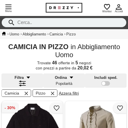
Menu
Wishlist
Accedi
›
›
›
›
Uomo
Abbigliamento
Camicia
Pizzo
CAMICIA IN PIZZO
in Abbigliamento
Uomo
46
5
Trovate
offerte in
negozi
20,02 €
con prezzi a partire da
Filtra
Ordina
Includi sped.
Popolarità
Camicia
Pizzo
Azzera filtri