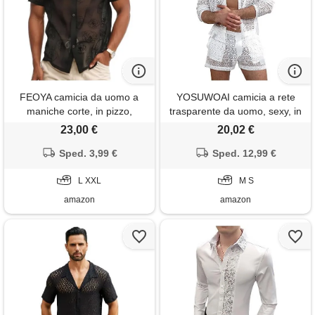
FEOYA camicia da uomo a
YOSUWOAI camicia a rete
maniche corte, in pizzo,
trasparente da uomo, sexy, in
trasparente, per feste e feste,
pizzo, per il tempo libero,
23,00 €
20,02 €
nero , xxl
sottile, comoda, a maniche
Sped. 3,99 €
lunghe, traspirante, da uomo,
Sped. 12,99 €
alla moda, look bagnato, o
L XXL
bianco. , s
M S
amazon
amazon