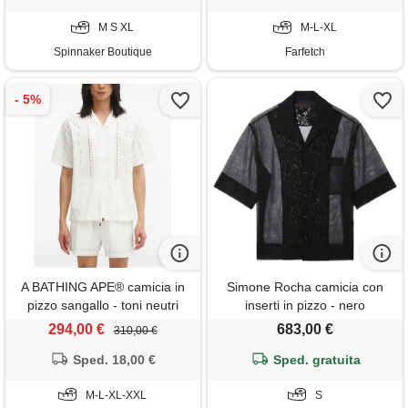
M S XL
M-L-XL
Spinnaker Boutique
Farfetch
A BATHING APE® camicia in
Simone Rocha camicia con
pizzo sangallo - toni neutri
inserti in pizzo - nero
294,00 €
683,00 €
310,00 €
Sped. 18,00 €
Sped. gratuita
M-L-XL-XXL
S