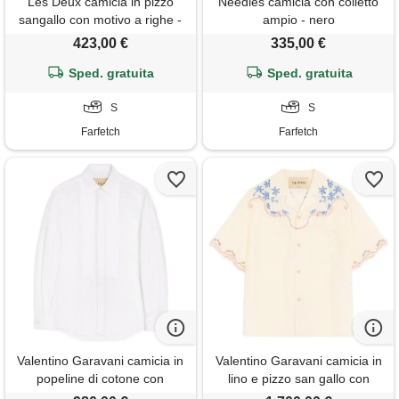
Les Deux camicia in pizzo
Needles camicia con colletto
sangallo con motivo a righe -
ampio - nero
blu
423,00 €
335,00 €
Sped. gratuita
Sped. gratuita
S
S
Farfetch
Farfetch
Valentino Garavani camicia in
Valentino Garavani camicia in
popeline di cotone con
lino e pizzo san gallo con
dettagli in pizzo - bianco
ricamo vlogo - bianco