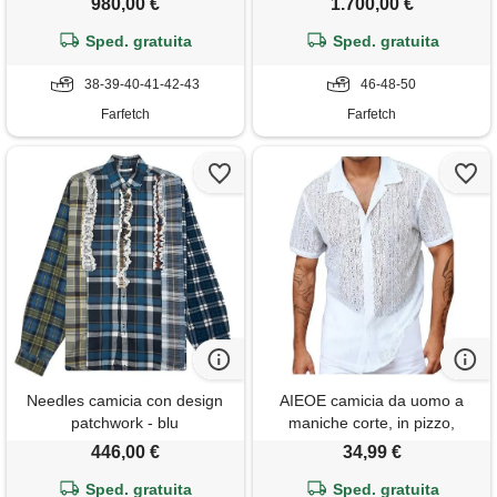
980,00 €
1.700,00 €
Sped. gratuita
Sped. gratuita
38-39-40-41-42-43
46-48-50
Farfetch
Farfetch
Needles camicia con design
AIEOE camicia da uomo a
patchwork - blu
maniche corte, in pizzo,
sottile, vestibilità ampia,
446,00 €
34,99 €
casual, con bottoni, maglietta
Sped. gratuita
trasparente a rete, camicia
Sped. gratuita