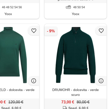
46 48 52 54 56
48 50 54
Yoox
Yoox
D - dolcevita - verde
DRUMOHR - dolcevita - verde
scuro
00 €
120,00 €
73,00 €
80,00 €
Sped. 6,00 €
Sped. 6,00 €