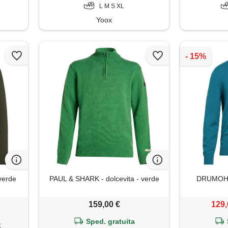
L M S XL
Yoox
verde
PAUL & SHARK - dolcevita - verde
DRUMOHR 
159,00 €
129,
Sped. gratuita
€