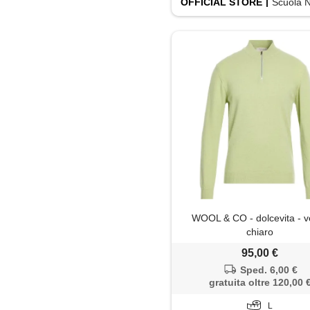
OFFICIAL
STORE
Scuola Nautica 
WOOL & CO - dolcevita - v
chiaro
95,00 €
Sped. 6,00 €
gratuita oltre 120,00 
L