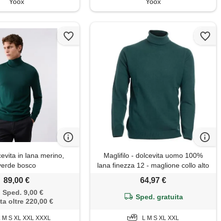
Yoox
Yoox
cevita in lana merino,
Maglifilo - dolcevita uomo 100%
verde bosco
lana finezza 12 - maglione collo alto
uomo
89,00 €
64,97 €
Sped. 9,00 €
Sped. gratuita
ta oltre 220,00 €
L M S XL XXL XXXL
L M S XL XXL