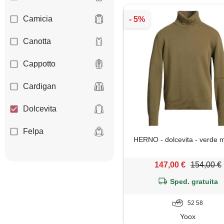
Camicia
Canotta
Cappotto
Cardigan
Dolcevita
Felpa
HERNO - dolcevita - verde mi
Giacca
147,00 €
154,00 €
Gilet
Sped. gratuita
Giubbotto
52 58
Yoox
Jeans