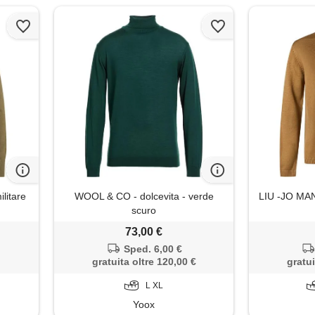
litare
WOOL & CO - dolcevita - verde
LIU -JO MAN
scuro
73,00 €
Sped. 6,00 €
gratuita oltre 120,00 €
gratui
L XL
Yoox