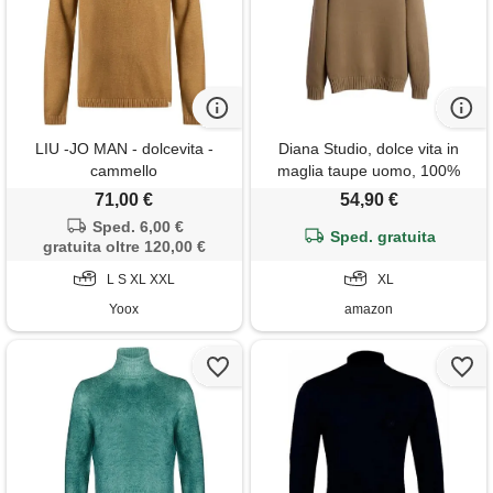
LIU -JO MAN - dolcevita -
Diana Studio, dolce vita in
cammello
maglia taupe uomo, 100%
cotone, maniche lunghe,
71,00 €
54,90 €
taglia xl, regular fit
Sped. 6,00 €
Sped. gratuita
gratuita oltre 120,00 €
L S XL XXL
XL
Yoox
amazon