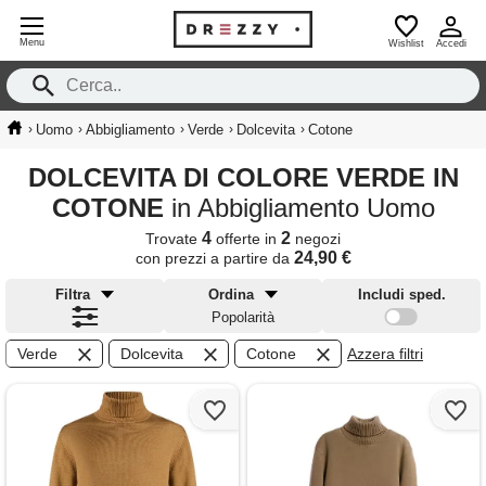
Menu
Wishlist
Accedi
›
›
›
›
›
Uomo
Abbigliamento
Verde
Dolcevita
Cotone
DOLCEVITA DI COLORE VERDE IN
COTONE
in Abbigliamento Uomo
4
2
Trovate
offerte in
negozi
24,90 €
con prezzi a partire da
Filtra
Ordina
Includi sped.
Popolarità
Verde
Dolcevita
Cotone
Azzera filtri