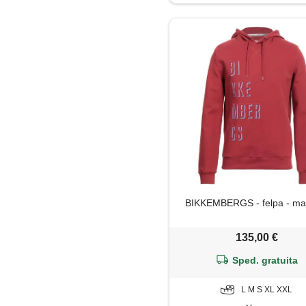
Polo
Shorts
Soprabito
BIKKEMBERGS - felpa - ma
135,00 €
Sped. gratuita
L M S XL XXL