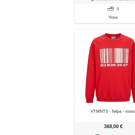
S
Yoox
VTMNTS - felpa - ross
368,00 €