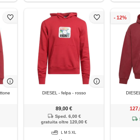
ttone
DIESEL - felpa - rosso
DIESEL
89,00 €
127,
Sped. 6,00 €
gratuita oltre 120,00 €
L M S XL