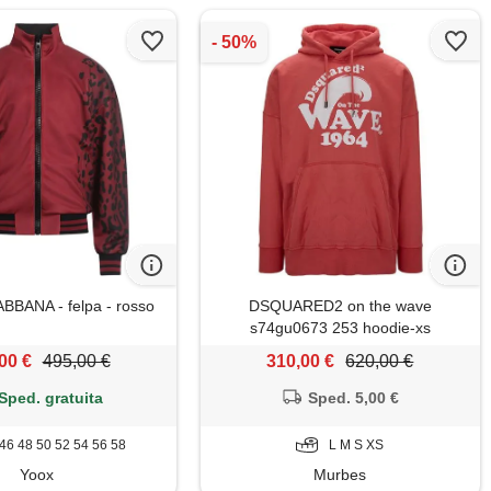
BANA - felpa - rosso
DSQUARED2 on the wave
s74gu0673 253 hoodie-xs
00 €
495,00 €
310,00 €
620,00 €
Sped. gratuita
Sped. 5,00 €
46 48 50 52 54 56 58
L M S XS
Yoox
Murbes