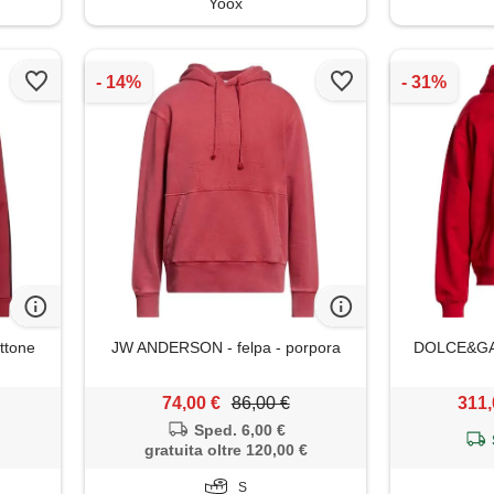
Yoox
ttone
JW ANDERSON - felpa - porpora
DOLCE&GAB
74,00 €
86,00 €
311,
Sped. 6,00 €
gratuita oltre 120,00 €
S