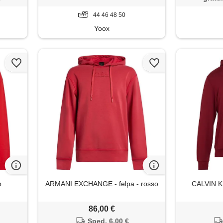
44 46 48 50
Yoox
o
ARMANI EXCHANGE - felpa - rosso
CALVIN KL
86,00 €
Sped. 6,00 €