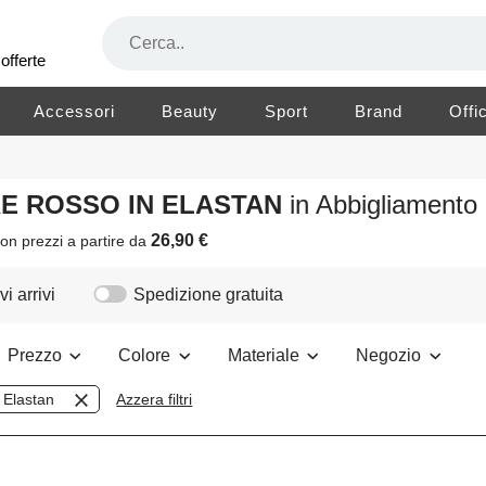
offerte
Accessori
Beauty
Sport
Brand
Offi
RE ROSSO IN ELASTAN
in Abbigliament
26,90 €
on prezzi a partire da
i arrivi
Spedizione gratuita
Prezzo
Colore
Materiale
Negozio
Elastan
Azzera filtri