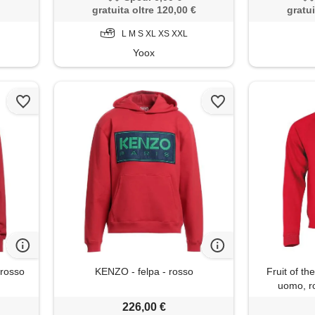
gratuita oltre 120,00 €
gratui
L M S XL XS XXL
Yoox
rosso
KENZO - felpa - rosso
Fruit of th
uomo, r
226,00 €