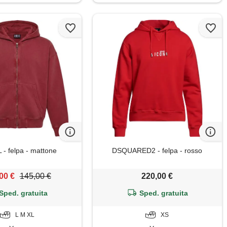
 - felpa - mattone
DSQUARED2 - felpa - rosso
00 €
145,00 €
220,00 €
Sped. gratuita
Sped. gratuita
L M XL
XS