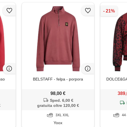
sso
BELSTAFF - felpa - porpora
DOLCE&GAB
98,00 €
389,
Sped. 6,00 €
€
gratuita oltre 120,00 €
3XL XXL
44 
Yoox