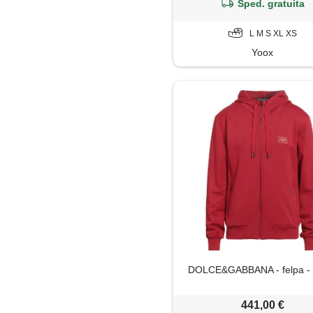
Sped. gratuita
L M S XL XS
Yoox
DOLCE&GABBANA - felpa - 
441,00 €