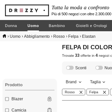
Tutta la moda a confronto
Più di 500 negozi con oltre 2.300.000 
Donna
Uomo
Bambino
Gioielli e Orologi
›
›
›
›
›
Uomo
Abbigliamento
Rosso
Felpa
Elastan
FELPA DI COLO
33
4
Trovate
offerte in
negozi
c
Sconti
Nuov
Brand
Taglia
Prodotto
Rosso
Felpa
Blazer
Camicia