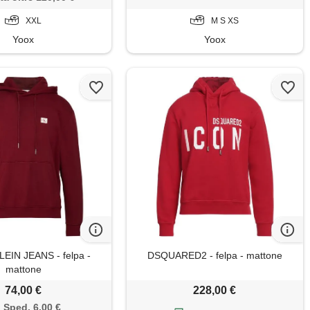
XXL
M S XS
Yoox
Yoox
EIN JEANS - felpa -
DSQUARED2 - felpa - mattone
mattone
74,00 €
228,00 €
Sped. 6,00 €