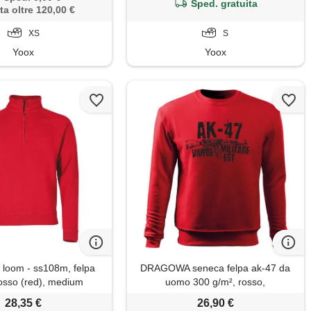
Sped. gratuita
ta oltre 120,00 €
XS
S
Yoox
Yoox
e loom - ss108m, felpa
DRAGOWA seneca felpa ak-47 da
osso (red), medium
uomo 300 g/m², rosso,
28,35 €
26,90 €