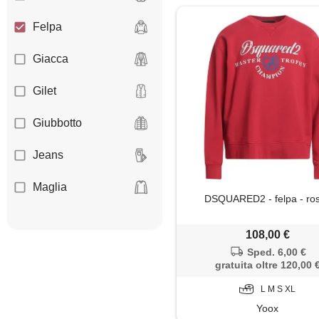
Felpa
Giacca
Gilet
Giubbotto
Jeans
Maglia
DSQUARED2 - felpa - ro
Maglietta
108,00 €
Maglione
Sped. 6,00 €
gratuita oltre 120,00 
Pantaloni
L M S XL
Yoox
Piumino