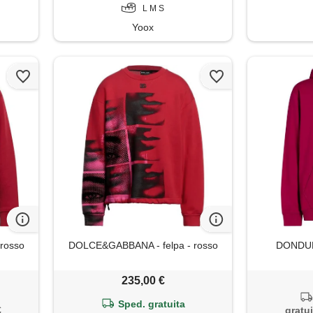
L M S
Yoox
rosso
DOLCE&GABBANA - felpa - rosso
DONDUP 
235,00 €
Sped. gratuita
€
gratui