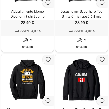
Abbigliamento Meme
Jesus is my Superhero Tee
Divertenti t-shirt uomo
Shirts Christi gesù è il mio
divertente frase ironica
supereroe camicia religiosa
28,99 €
28,99 €
diventa un sommelier felpa
cristiana gesù felpa con
con cappuccio
Sped. 3,99 €
cappuccio
Sped. 3,99 €
S
S
amazon
amazon