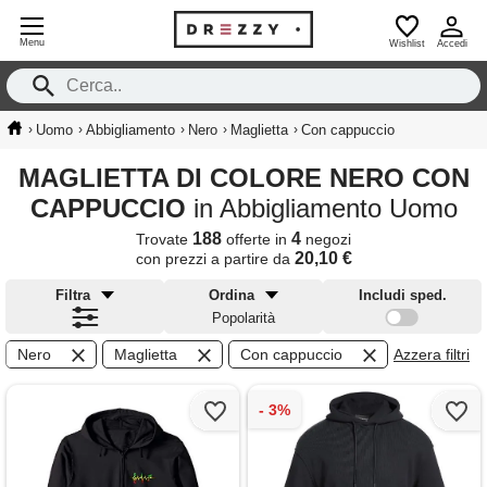
Menu
Wishlist
Accedi
›
›
›
›
›
Uomo
Abbigliamento
Nero
Maglietta
Con cappuccio
MAGLIETTA DI COLORE NERO CON
CAPPUCCIO
in Abbigliamento Uomo
188
4
Trovate
offerte in
negozi
20,10 €
con prezzi a partire da
Filtra
Ordina
Includi sped.
Popolarità
Nero
Maglietta
Con cappuccio
Azzera filtri