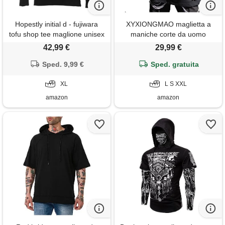
Hopestly initial d - fujiwara
XYXIONGMAO maglietta a
tofu shop tee maglione unisex
maniche corte da uomo
uomo donna nero girocollo
casual sciolto coppia felpe
42,99 €
29,99 €
manica lunga felpa jumper
con cappuccio unisex nero
men's women's black
Sped. 9,99 €
streetwear hip hop magliette
Sped. gratuita
per uomo, nero, xx-large
XL
L S XXL
amazon
amazon