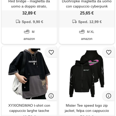
Red bridge - maglietta da
Duohropke maglietta da uomo
uomo a doppio strato,
con cappuccio cyberpunk
oversize, con cappuccio in
ninja con maschera, a
32,89 €
25,65 €
cotone, nero , m
maniche lunghe, slim fit, per
Sped. 9,90 €
sport, pullover con cappuccio,
Sped. 12,99 €
costume di halloween,
M
teschio, biker, nero , m
M XL
amazon
amazon
XYXIONGMAO t-shirt con
Mister Tee speed logo zip
cappuccio larghe tasche
jacket, felpa con cappuccio
larghe felpa con cappuccio
uomo, black,