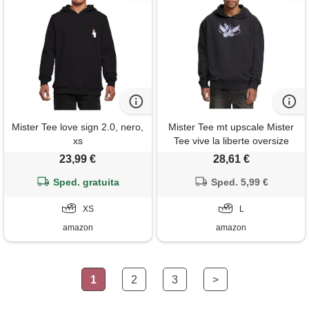
Mister Tee love sign 2.0, nero,
Mister Tee mt upscale Mister
xs
Tee vive la liberte oversize
hoody, felpa con cappuccio
23,99 €
28,61 €
uomo, acid black, l
Sped. gratuita
Sped. 5,99 €
XS
L
amazon
amazon
1
2
3
>