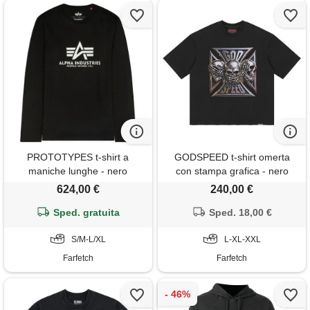
PROTOTYPES t-shirt a
GODSPEED t-shirt omerta
maniche lunghe - nero
con stampa grafica - nero
624,00 €
240,00 €
Sped. gratuita
Sped. 18,00 €
S/M-L/XL
L-XL-XXL
Farfetch
Farfetch