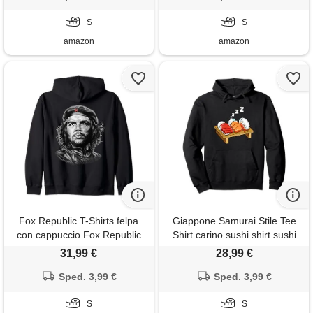
S
S
amazon
amazon
Fox Republic T-Shirts felpa
Giappone Samurai Stile Tee
con cappuccio Fox Republic
Shirt carino sushi shirt sushi
T-Shirts unisex adulto nero
shirt giapponese sashimi hug
31,99 €
28,99 €
small ritratto di che guevara
sushi felpa con cappuccio
disegnato a mano
Sped. 3,99 €
Sped. 3,99 €
S
S