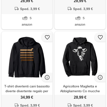
28,99 €
28,99 €
cappuccio
unisex adulto - nero - s -
Sped. 3,99 €
Sped. 3,99 €
baseball
S
S
amazon
amazon
T-shirt divertenti cani bassotto
Agricoltore Maglietta e
diverte divertente regalo per
Abbigliamento Co mucche
cani lunghi bassotto felpa con
contadino agricoltura mucca
34,99 €
28,99 €
cappuccio
agricoltore felpa con
Sped. 3,99 €
cappuccio
Sped. 3,99 €