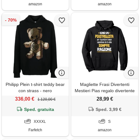
amazon
amazon
Philipp Plein t-shirt teddy bear
Magliette Frasi Divertenti
con strass - nero
Mestieri Pias regalo divertente
piastrellista uomo donna ho
336,00 €
28,99 €
1.120,00 €
sempre ragione felpa con
Sped. gratuita
cappuccio
Sped. 3,99 €
XXXXL
S
Farfetch
amazon