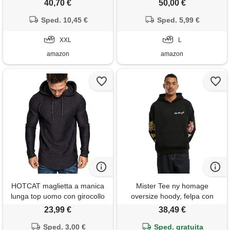
40,70 €
50,00 €
unisex streetwear techwear t-
shirt da uomo, nero, xx-large
Sped. 10,45 €
Sped. 5,99 €
XXL
L
amazon
amazon
HOTCAT maglietta a manica
Mister Tee ny homage
lunga top uomo con girocollo
oversize hoody, felpa con
uomo vestibilità slim manica
cappuccio, uomo, nero
23,99 €
38,49 €
lunga maglietta casuale
(black), xl
maglietta a maniche lunghe
Sped. 3,00 €
Sped. gratuita