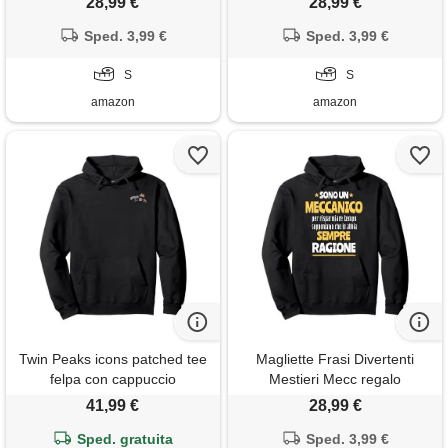
28,99 €
28,99 €
chiamando felpa con
pesca pescatore felpa con
cappuccio
Sped. 3,99 €
cappuccio
Sped. 3,99 €
S
S
amazon
amazon
Twin Peaks icons patched tee
Magliette Frasi Divertenti
felpa con cappuccio
Mestieri Mecc regalo
divertente meccanico uomo
41,99 €
28,99 €
donna ho sempre ragione
Sped. gratuita
felpa con cappuccio
Sped. 3,99 €