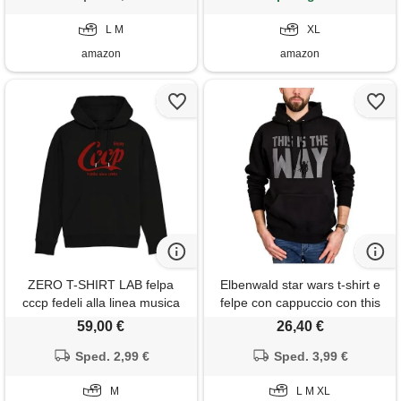
uomo giacca con cappello
felpa
L M
XL
amazon
amazon
ZERO T-SHIRT LAB felpa
Elbenwald star wars t-shirt e
cccp fedeli alla linea musica
felpe con cappuccio con this
punk rock sovietico stella
is the way print per uomo
59,00 €
26,40 €
rossa unisex hoodie
donna unisex cotone, felpa
sweatshirt (m)
Sped. 2,99 €
con cappuccio the way, xl
Sped. 3,99 €
M
L M XL