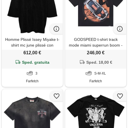
Homme Plissé Issey Miyake t-
GODSPEED t-shirt track
shirt mc june plissé con
mode miami superrun boom -
cappuccio - nero
nero
612,00 €
246,00 €
Sped. gratuita
Sped. 18,00 €
3
S-M-XL
Farfetch
Farfetch