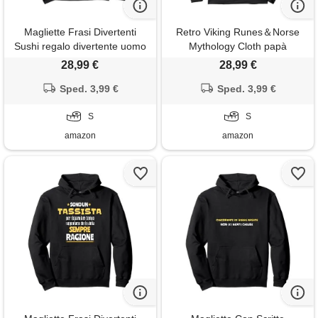
Magliette Frasi Divertenti
Retro Viking Runes＆Norse
Sushi regalo divertente uomo
Mythology Cloth papà
donna frase simpatica sushi
vichingo - festa del papà
28,99 €
28,99 €
felpa con cappuccio
vichingo t-shirt (sul retro)
Sped. 3,99 €
felpa con cappuccio
Sped. 3,99 €
S
S
amazon
amazon