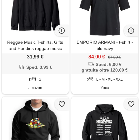
Reggae Music T-shirts, Gifts
EMPORIO ARMANI - t-shirt -
and Hoodies reggae music
blu navy
polso africa jamaica rastafari
31,99 €
84,00 €
87,00 €
heartbeat felpa con cappuccio
Sped. 6,00 €
Sped. 3,99 €
gratuita oltre 120,00 €
S
L • M • XL • XXL
amazon
Yoox