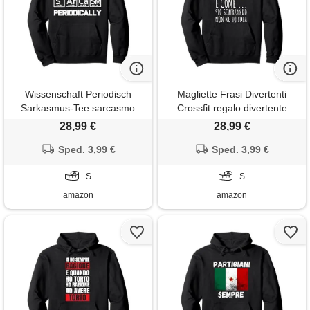
Wissenschaft Periodisch
Magliette Frasi Divertenti
Sarkasmus-Tee sarcasmo
Crossfit regalo divertente
tavola periodica elemento
uomo donna frase simpatica
28,99 €
28,99 €
matematica scienza fisica
crossfit felpa con cappuccio
felpa con cappuccio
Sped. 3,99 €
Sped. 3,99 €
S
S
amazon
amazon