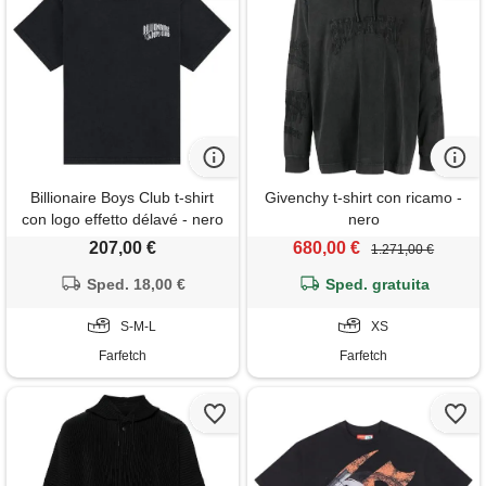
Billionaire Boys Club t-shirt
Givenchy t-shirt con ricamo -
con logo effetto délavé - nero
nero
207,00 €
680,00 €
1.271,00 €
Sped. 18,00 €
Sped. gratuita
S-M-L
XS
Farfetch
Farfetch