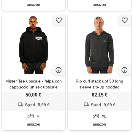
amazon
amazon
Mister Tee upscale - felpa con
Rip curl stack upf 50 long
cappuccio unisex upscale
sleeve zip-up hooded
studios ultra heavy oversize
rashguard maglietta rash
50,00 €
62,15 €
zip jacket, unisex con zip con
guard, nero slavato, x-large
stampa posteriore, nero, m
Sped. 5,99 €
Sped. 9,99 €
uomo
M
XL
amazon
amazon