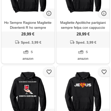
Ho Sempre Ragione Magliette
Magliette Apolitiche partigiani
Divertenti R ho sempre
sempre felpa con cappuccio
ragione magliette divertenti
28,99 €
28,99 €
frasi sarcastiche felpa con
cappuccio
Sped. 3,99 €
Sped. 3,99 €
S
S
amazon
amazon