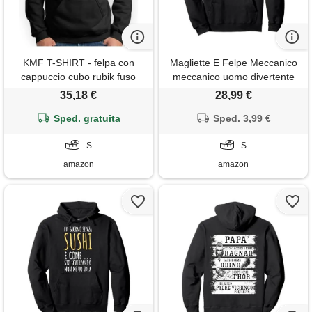
KMF T-SHIRT - felpa con
Magliette E Felpe Meccanico
cappuccio cubo rubik fuso
meccanico uomo divertente
sheldon, nero , s
regalo meccanici officina
35,18 €
28,99 €
italiano felpa con cappuccio
Sped. gratuita
Sped. 3,99 €
S
S
amazon
amazon