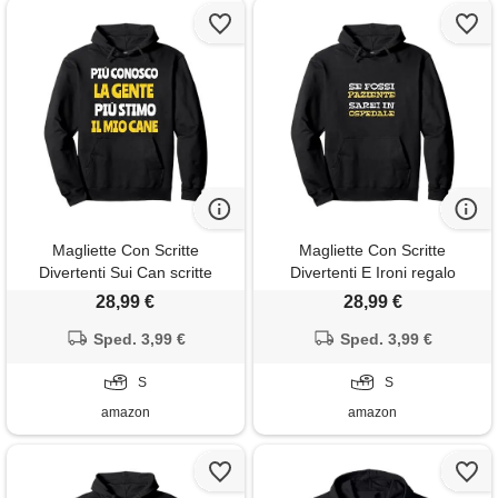
Magliette Con Scritte
Magliette Con Scritte
Divertenti Sui Can scritte
Divertenti E Ironi regalo
divertenti cani regalo uomo
simpatico uomo donna. Scritte
28,99 €
28,99 €
donna stimo il mio cane felpa
divertenti sarcastiche felpa
con cappuccio
Sped. 3,99 €
con cappuccio
Sped. 3,99 €
S
S
amazon
amazon