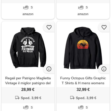
S
S
amazon
amazon
Regali per Patrigno Maglietta
Funny Octopus Gifts Graphic
Vintage il miglior patrigno del
T Shirts & H mens womens
mondo regalo compleanno
kids retro vintage sunset
28,99 €
32,99 €
patrigno felpa con cappuccio
octopus lover felpa con
Sped. 3,99 €
cappuccio
Sped. 3,99 €
S
S