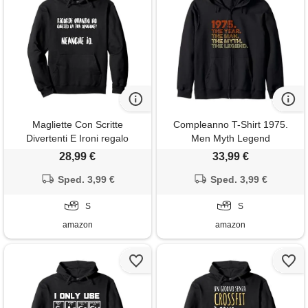
Magliette Con Scritte
Compleanno T-Shirt 1975.
Divertenti E Ironi regalo
Men Myth Legend
simpatico uomo donna. Scritte
compleanno regalo vintage t-
28,99 €
33,99 €
divertenti ironiche felpa con
shirt 1975. Year man myth
cappuccio
Sped. 3,99 €
legend felpa con cappuccio
Sped. 3,99 €
S
S
amazon
amazon