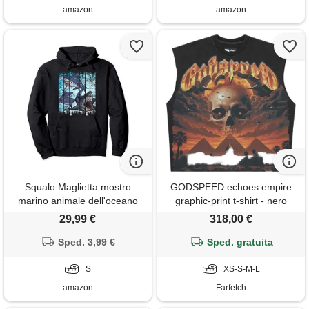
amazon
amazon
Squalo Maglietta mostro
GODSPEED echoes empire
marino animale dell'oceano
graphic-print t-shirt - nero
retro squalo felpa con
29,99 €
318,00 €
cappuccio
Sped. 3,99 €
Sped. gratuita
S
XS-S-M-L
amazon
Farfetch