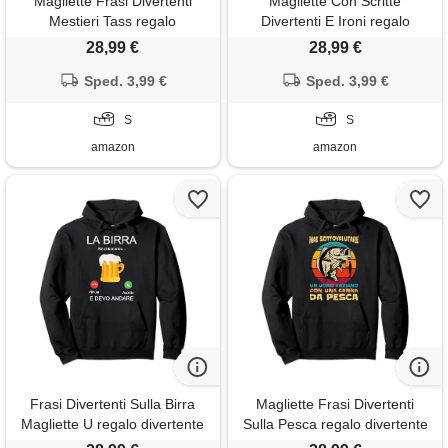
Magliette Frasi Divertenti
Magliette Con Scritte
Mestieri Tass regalo
Divertenti E Ironi regalo
divertente tassista uomo
simpatico uomo donna. Scritte
28,99 €
28,99 €
donna ho sempre ragione taxi
divertenti birra felpa con
felpa con cappuccio
Sped. 3,99 €
cappuccio
Sped. 3,99 €
S
S
amazon
amazon
Frasi Divertenti Sulla Birra
Magliette Frasi Divertenti
Magliette U regalo divertente
Sulla Pesca regalo divertente
uomo frase ironica la birra sta
uomo donna frase simpatica