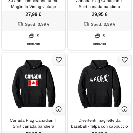
80 anni compleanno uomo
Canada Flag Canadian T
Maglietta Vintag vintage
Shirt canada bandiera
regalo 80 anni compleanno
canadese canada felpa con
27,99 €
29,95 €
donna uomo felpa con
cappuccio
cappuccio
Sped. 3,99 €
Sped. 3,99 €
S
S
amazon
amazon
Canada Flag Canadian T
Divertenti magliette da
Shirt canada bandiera
baseball - felpa con cappuccio
canadese canada felpa con
evoluzione del baseball -