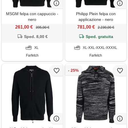
MSGM felpa con cappuccio -
Philipp Plein felpa con
nero
applicazione - nero
261,00 €
781,00 €
395,00 €
2.230,00 €
Sped. 8,00 €
Sped. gratuita
XL
XL-XXL-XXXL-XXXXL
Farfetch
Farfetch