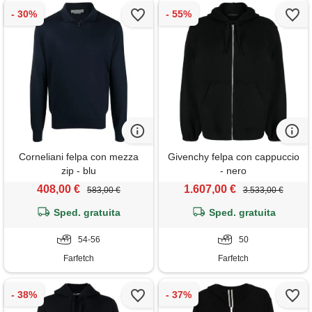
Corneliani felpa con mezza
Givenchy felpa con cappuccio
zip - blu
- nero
408,00 €
1.607,00 €
583,00 €
3.533,00 €
Sped. gratuita
Sped. gratuita
54-56
50
Farfetch
Farfetch