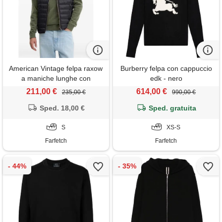
American Vintage felpa raxow
Burberry felpa con cappuccio
a maniche lunghe con
edk - nero
cappuccio - verde
211,00 €
614,00 €
235,00 €
990,00 €
Sped. 18,00 €
Sped. gratuita
S
XS-S
Farfetch
Farfetch