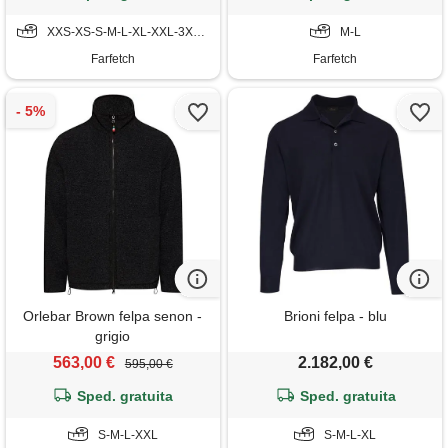
XXS-XS-S-M-L-XL-XXL-3XL-4XL
M-L
Farfetch
Farfetch
Orlebar Brown felpa senon -
Brioni felpa - blu
grigio
563,00 €
2.182,00 €
595,00 €
Sped. gratuita
Sped. gratuita
S-M-L-XXL
S-M-L-XL