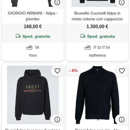
GIORGIO ARMANI - felpa -
Brunello Cucinelli felpa in
piombo
misto cotone con cappuccio
168,00 €
1.300,00 €
Sped. gratuita
Sped. gratuita
56
IT 52 IT 54
Yoox
mytheresa