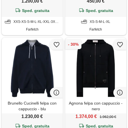
1.200,00 €
450,00 €
Sped. gratuita
Sped. gratuita
XXS-XS-S-M-L-XL-XXL-3XL-4XL
XS-S-M-L-XL
Farfetch
Farfetch
Brunello Cucinelli felpa con
Agnona felpa con cappuccio -
cappuccio - blu
nero
1.230,00 €
1.374,00 €
1.962,00 €
Sped. gratuita
Sped. gratuita