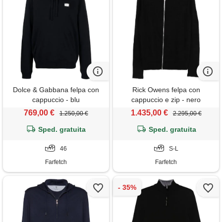
Dolce & Gabbana felpa con
Rick Owens felpa con
cappuccio - blu
cappuccio e zip - nero
769,00 €
1.435,00 €
1.250,00 €
2.295,00 €
Sped. gratuita
Sped. gratuita
46
S-L
Farfetch
Farfetch