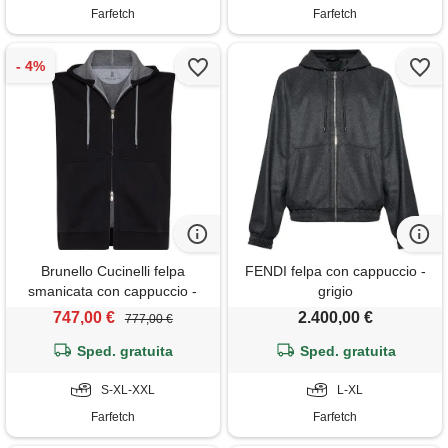
Farfetch
Farfetch
Brunello Cucinelli felpa
FENDI felpa con cappuccio -
smanicata con cappuccio -
grigio
nero
747,00 €
2.400,00 €
777,00 €
Sped. gratuita
Sped. gratuita
S-XL-XXL
L-XL
Farfetch
Farfetch