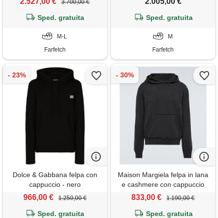
2.527,00 €
2.005,00 €
3.700,00 €
Sped. gratuita
Sped. gratuita
M-L
M
Farfetch
Farfetch
Dolce & Gabbana felpa con
Maison Margiela felpa in lana
cappuccio - nero
e cashmere con cappuccio
966,00 €
833,00 €
1.250,00 €
1.190,00 €
Sped. gratuita
Sped. gratuita