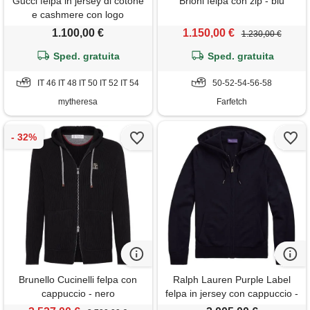
Gucci felpa in jersey di cotone
Brioni felpa con zip - blu
e cashmere con logo
1.100,00 €
1.150,00 €
1.230,00 €
Sped. gratuita
Sped. gratuita
IT 46 IT 48 IT 50 IT 52 IT 54
50-52-54-56-58
mytheresa
Farfetch
Brunello Cucinelli felpa con
Ralph Lauren Purple Label
cappuccio - nero
felpa in jersey con cappuccio -
blu