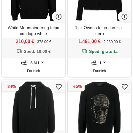
White Mountaineering felpa
Rick Owens felpa con zip -
con logo white
nero
mountaineering x paul &
210,00 €
1.491,00 €
378,00 €
2.280,00 €
shark - nero
Sped. 10,00 €
Sped. gratuita
S-M-L-XL
L-XL
Farfetch
Farfetch