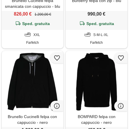
Brunello Cucinelli felpa
Burberry felpa con zip - blu
smanicata con cappuccio - blu
826,00 €
990,00 €
1.200,00 €
Sped. gratuita
Sped. gratuita
XXL
S-M-L-XL
Farfetch
Farfetch
Brunello Cucinelli felpa con
BOMPARD felpa con
cappuccio - nero
cappuccio - nero