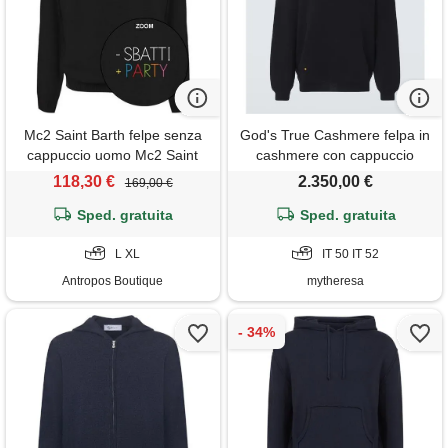
Mc2 Saint Barth felpe senza
God's True Cashmere felpa in
cappuccio uomo Mc2 Saint
cashmere con cappuccio
Barth - heron light embry
118,30 €
2.350,00 €
169,00 €
sbatti party 00 - nero
Sped. gratuita
Sped. gratuita
L XL
IT 50 IT 52
Antropos Boutique
mytheresa