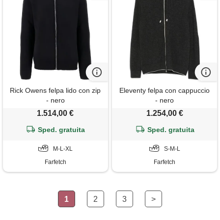
Rick Owens felpa lido con zip
Eleventy felpa con cappuccio
- nero
- nero
1.514,00 €
1.254,00 €
Sped. gratuita
Sped. gratuita
M-L-XL
S-M-L
Farfetch
Farfetch
1
2
3
>