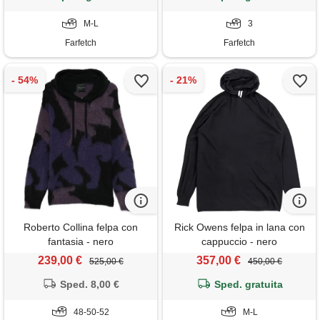
M-L
3
Farfetch
Farfetch
Roberto Collina felpa con
Rick Owens felpa in lana con
fantasia - nero
cappuccio - nero
239,00 €
357,00 €
525,00 €
450,00 €
Sped. 8,00 €
Sped. gratuita
48-50-52
M-L