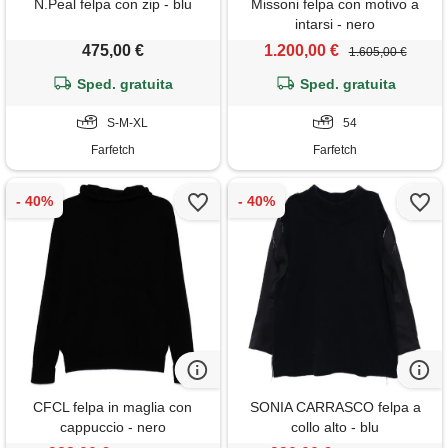
N.Peal felpa con zip - blu
Missoni felpa con motivo a
intarsi - nero
475,00 €
1.200,00 €
1.605,00 €
Sped. gratuita
Sped. gratuita
S-M-XL
54
Farfetch
Farfetch
CFCL felpa in maglia con
SONIA CARRASCO felpa a
cappuccio - nero
collo alto - blu