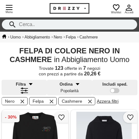
Menu
Wishlist
Accedi
›
›
›
›
›
Uomo
Abbigliamento
Nero
Felpa
Cashmere
FELPA DI COLORE NERO IN
CASHMERE
in Abbigliamento Uomo
123
7
Trovate
offerte in
negozi
20,26 €
con prezzi a partire da
Filtra
Ordina
Includi sped.
Popolarità
Nero
Felpa
Cashmere
Azzera filtri