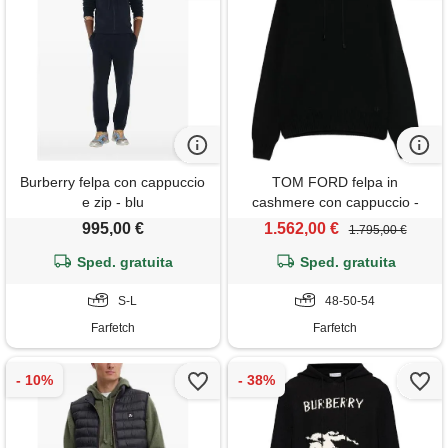
Burberry felpa con cappuccio
TOM FORD felpa in
e zip - blu
cashmere con cappuccio -
nero
995,00 €
1.562,00 €
1.795,00 €
Sped. gratuita
Sped. gratuita
S-L
48-50-54
Farfetch
Farfetch