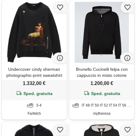
Undercover cindy sherman
Brunello Cucinelli felpa con
photographic-print sweatshirt
cappuccio in misto cotone
- grigio
1.332,00 €
1.200,00 €
Sped. gratuita
Sped. gratuita
3-4
IT 48 IT 50 IT 52 IT 54 IT 56 IT 58
Farfetch
mytheresa