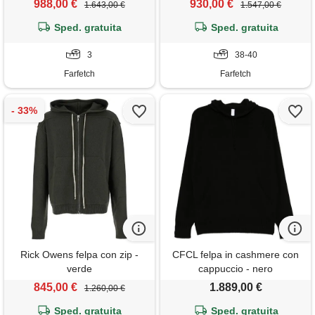
988,00 €
930,00 €
1.643,00 €
1.547,00 €
Sped. gratuita
Sped. gratuita
3
38-40
Farfetch
Farfetch
Rick Owens felpa con zip -
CFCL felpa in cashmere con
verde
cappuccio - nero
845,00 €
1.889,00 €
1.260,00 €
Sped. gratuita
Sped. gratuita