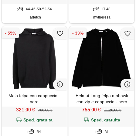
44-46-50-52-54
IT 48
Farfetch
mytheresa
Malo felpa con cappuccio -
Helmut Lang felpa mohawk
nero
con zip e cappuccio - nero
321,00 €
755,00 €
706,00 €
1.126,00 €
Sped. gratuita
Sped. gratuita
54
M