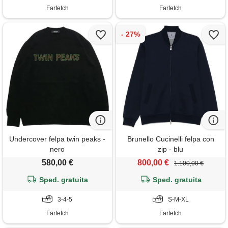
Farfetch
Farfetch
Undercover felpa twin peaks -
Brunello Cucinelli felpa con
nero
zip - blu
580,00 €
800,00 €
1.100,00 €
Sped. gratuita
Sped. gratuita
3-4-5
S-M-XL
Farfetch
Farfetch