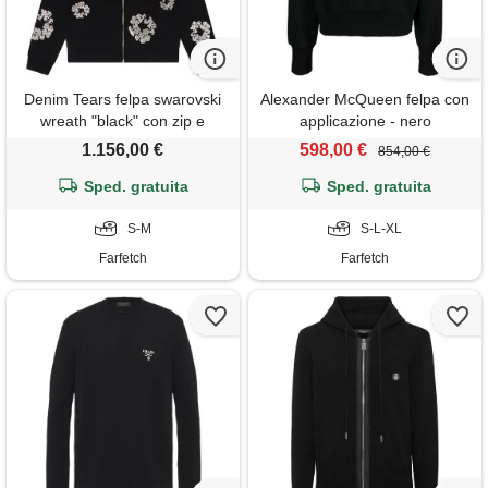
Denim Tears felpa swarovski
Alexander McQueen felpa con
wreath "black" con zip e
applicazione - nero
cappuccio - nero
1.156,00 €
598,00 €
854,00 €
Sped. gratuita
Sped. gratuita
S-M
S-L-XL
Farfetch
Farfetch