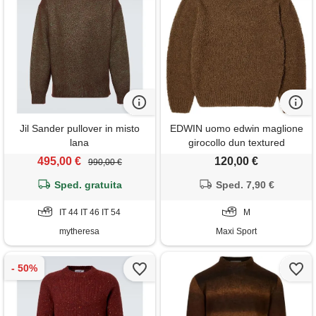
Jil Sander pullover in misto
EDWIN uomo edwin maglione
lana
girocollo dun textured
495,00 €
120,00 €
990,00 €
Sped. gratuita
Sped. 7,90 €
IT 44 IT 46 IT 54
M
mytheresa
Maxi Sport