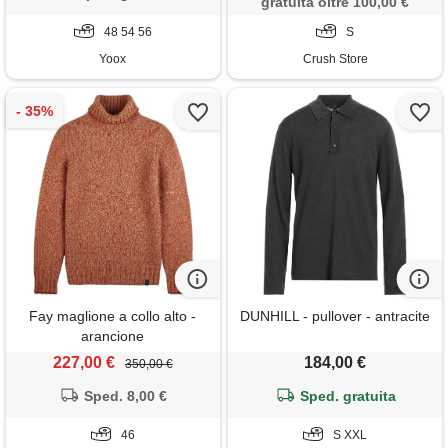
gratuita oltre 100,00 €
48 54 56
S
Yoox
Crush Store
Fay maglione a collo alto -
DUNHILL - pullover - antracite
arancione
227,00 €
184,00 €
350,00 €
Sped. 8,00 €
Sped. gratuita
46
S XXL