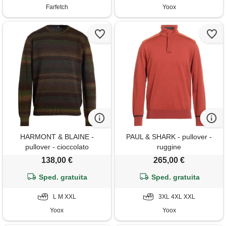
Farfetch
Yoox
HARMONT & BLAINE -
PAUL & SHARK - pullover -
pullover - cioccolato
ruggine
138,00 €
265,00 €
Sped. gratuita
Sped. gratuita
L M XXL
3XL 4XL XXL
Yoox
Yoox