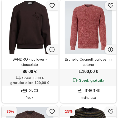
SANDRO - pullover -
Brunello Cucinelli pullover in
cioccolato
cotone
86,00 €
1.100,00 €
Sped. 6,00 €
Sped. gratuita
gratuita oltre 120,00 €
XL XS
IT 46 IT 48
Yoox
mytheresa