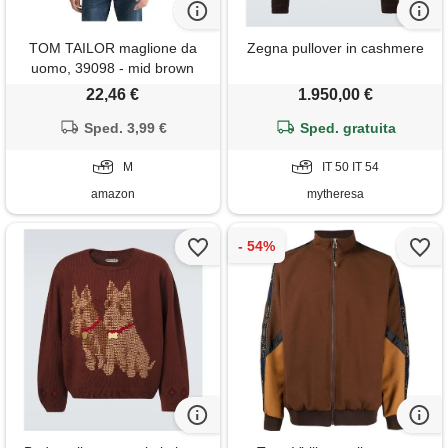
TOM TAILOR maglione da
Zegna pullover in cashmere
uomo, 39098 - mid brown
melange, m
22,46 €
1.950,00 €
Sped. 3,99 €
Sped. gratuita
M
IT 50 IT 54
amazon
mytheresa