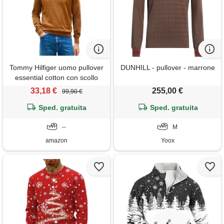
Tommy Hilfiger uomo pullover
DUNHILL - pullover - marrone
essential cotton con scollo
rotondo, marrone (highland
33,18 €
255,00 €
99,90 €
khaki), xxl
Sped. gratuita
Sped. gratuita
--
M
amazon
Yoox