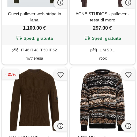
Gucci pullover web stripe in
ACNE STUDIOS - pullover -
lana
testa di moro
1.100,00 €
297,00 €
Sped. gratuita
Sped. gratuita
IT 46 IT 48 IT 50 IT 52
L M S XL
mytheresa
Yoox