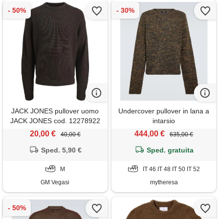
JACK JONES pullover uomo
Undercover pullover in lana a
JACK JONES cod. 12278922
intarsio
- marrone
20,00 €
444,00 €
40,00 €
635,00 €
Sped. 5,90 €
Sped. gratuita
M
IT 46 IT 48 IT 50 IT 52
GM Vegasi
mytheresa