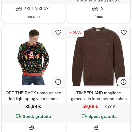
gratuita oltre 120,00 €
3XL L M XL XXL
XL
amazon
Yoox
OFF THE RACK uomo unisex
TIMBERLAND maglione
led light up ugly christmas
girocollo in lana merino cohas
jumper sweater for men &
brook marrone
35,99 €
59,99 €
119,00 €
women maglione, season's
shake off, l regular
Sped. gratuita
Sped. gratuita
L
--