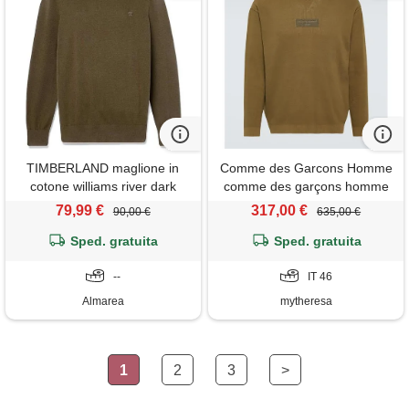
TIMBERLAND maglione in
Comme des Garcons Homme
cotone williams river dark
comme des garçons homme
green
pullover in cotone
79,99 €
317,00 €
90,00 €
635,00 €
Sped. gratuita
Sped. gratuita
--
IT 46
Almarea
mytheresa
1
2
3
>