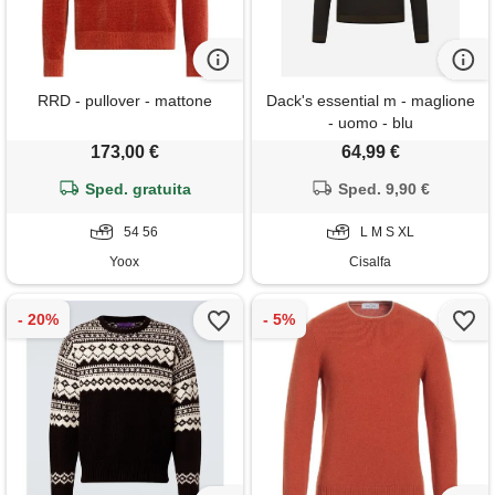
RRD - pullover - mattone
Dack's essential m - maglione
- uomo - blu
173,00 €
64,99 €
Sped. gratuita
Sped. 9,90 €
54 56
L M S XL
Yoox
Cisalfa