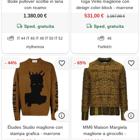
Bode pullover scottie in lana
Toga Virilis maglione con
con ricamo
design color-block - marrone
1.380,00 €
531,00 €
1.167,00 €
Sped. gratuita
Sped. gratuita
IT 44 IT 46 IT 48 IT 50 IT 52
46
mytheresa
Farfetch
Études Studio maglione con
MM6 Maison Margiela
stampa grafica - marrone
maglione a girocollo -
marrone