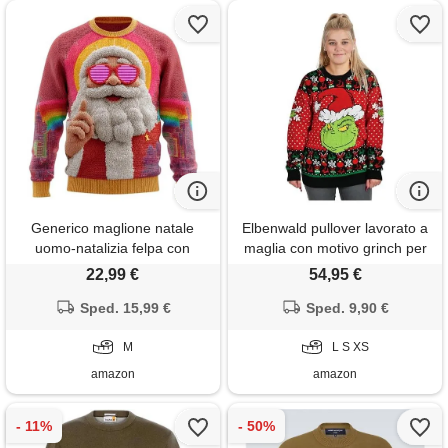
Generico maglione natale
Elbenwald pullover lavorato a
uomo-natalizia felpa con
maglia con motivo grinch per
cappuccio uomo in vello
uomo donna unisex in cotone
22,99 €
54,95 €
foderato manica lunga renna
rosso - xs
giacca pesante pelliccia bordi
Sped. 15,99 €
Sped. 9,90 €
hoodies casual strada
cardigan invernale caldo
M
L S XS
divertente giubbotto pile
amazon
amazon