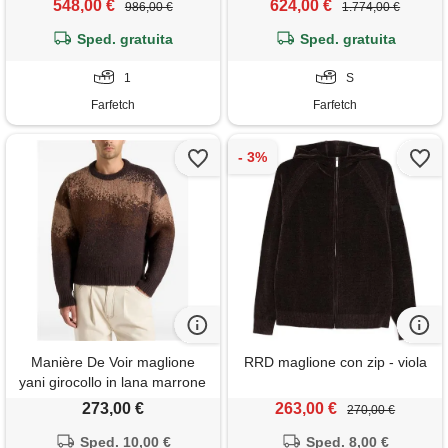
548,00 €
624,00 €
986,00 €
1.774,00 €
Sped. gratuita
Sped. gratuita
1
S
Farfetch
Farfetch
Manière De Voir maglione
RRD maglione con zip - viola
yani girocollo in lana marrone
con effetto sfumato
273,00 €
263,00 €
270,00 €
Sped. 10,00 €
Sped. 8,00 €