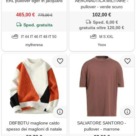
ERL pullover tiger in jacquard
AERONAUTICA MILITARE -
pullover - verde scuro
465,00 €
102,00 €
775,00 €
Sped. 6,00 €
Sped. gratuita
gratuita oltre 120,00 €
IT 44 IT 46 IT 48 IT 50
M S XXL
mytheresa
Yoox
DBFBDTU maglione caldo
SALVATORE SANTORO -
spesso dei maglioni di natale
pullover - marrone
degli uomini di inverno degli