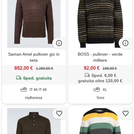
Saman Amel pullover gio in
BOSS - pullover - verde
seta
militare
882,00 €
92,00 €
1.260,00 €
108,00 €
Sped. 6,00 €
Sped. gratuita
gratuita oltre 120,00 €
IT 46 IT 48
XL
mytheresa
Yoox