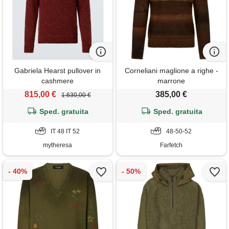
Gabriela Hearst pullover in
Corneliani maglione a righe -
cashmere
marrone
815,00 €
385,00 €
1.630,00 €
Sped. gratuita
Sped. gratuita
IT 48 IT 52
48-50-52
mytheresa
Farfetch