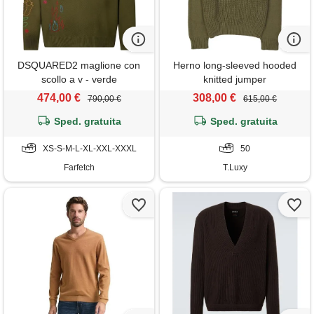
DSQUARED2 maglione con
Herno long-sleeved hooded
scollo a v - verde
knitted jumper
474,00 €
308,00 €
790,00 €
615,00 €
Sped. gratuita
Sped. gratuita
XS-S-M-L-XL-XXL-XXXL
50
Farfetch
T.Luxy