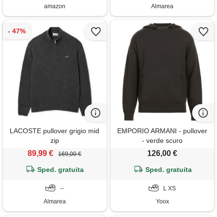
amazon
Almarea
LACOSTE pullover grigio mid
EMPORIO ARMANI - pullover
zip
- verde scuro
89,99 €
126,00 €
169,00 €
Sped. gratuita
Sped. gratuita
--
L XS
Almarea
Yoox