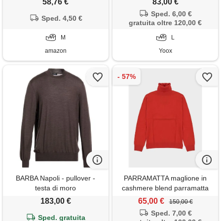
58,76 €
83,00 €
uomini, bianco, m
Sped. 6,00 €
Sped. 4,50 €
gratuita oltre 120,00 €
M
L
amazon
Yoox
BARBA Napoli - pullover -
PARRAMATTA maglione in
testa di moro
cashmere blend parramatta
rosso
183,00 €
65,00 €
150,00 €
Sped. 7,00 €
Sped. gratuita