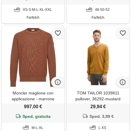
XS-S-M-L-XL-XXL
48-50-52
Farfetch
Farfetch
Moncler maglione con
TOM TAILOR 1039811
applicazione - marrone
pullover, 36292-mustard
melange, l uomo
997,00 €
29,94 €
Sped. gratuita
Sped. 3,99 €
M-L-XL
L XS