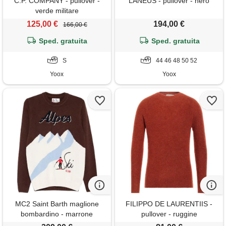
C.P. COMPANY - pullover -
LANEUS - pullover - nero
verde militare
125,00 €
194,00 €
166,00 €
Sped. gratuita
Sped. gratuita
S
44 46 48 50 52
Yoox
Yoox
MC2 Saint Barth maglione
FILIPPO DE LAURENTIIS -
bombardino - marrone
pullover - ruggine