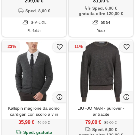
209,00 €
81,00 €
Sped. 6,00 €
Sped. 8,00 €
gratuita oltre 120,00 €
S-M-L-XL
50 54
Farfetch
Yoox
Kallspin maglione da uomo
LIU -JO MAN - pullover -
cardigan con scollo a v in
antracite
lana(grigio scuro, xxl)
35,99 €
79,00 €
46,99 €
89,00 €
Sped. 6,00 €
Sped. gratuita