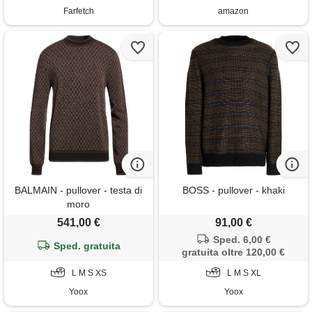
Farfetch
amazon
BALMAIN - pullover - testa di
BOSS - pullover - khaki
moro
541,00 €
91,00 €
Sped. 6,00 €
Sped. gratuita
gratuita oltre 120,00 €
L M S XS
L M S XL
Yoox
Yoox