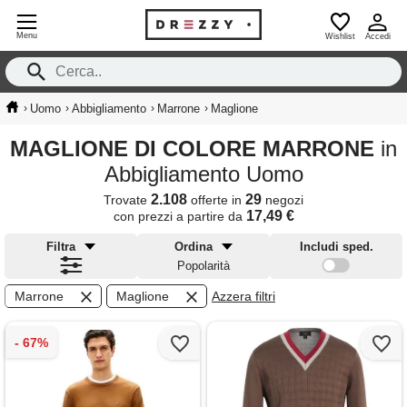
Menu
Wishlist
Accedi
›
›
›
›
Uomo
Abbigliamento
Marrone
Maglione
MAGLIONE DI COLORE MARRONE
in
Abbigliamento Uomo
2.108
29
Trovate
offerte in
negozi
17,49 €
con prezzi a partire da
Filtra
Ordina
Includi sped.
Popolarità
Marrone
Maglione
Azzera filtri