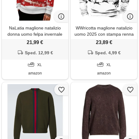
NaLatia maglione natalizio
WWricotta maglione natalizio
donna uomo felpa invernale
uomo 2025 con stampa renna
brutti christmas sweater
diventente e fiocchi di neve,
21,99 €
23,89 €
famiglia maglione di natale a
felpa interno in pile, pullover
manica lunga per coppia
Sped. 12,99 €
con zip 1/4, maglione a
Sped. 4,99 €
taglie forti xmas maglie
maniche lunghe casual per
termica
XL
feste di natale
XL
amazon
amazon