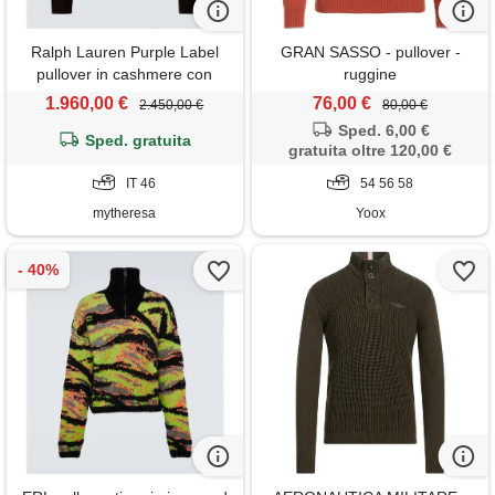
Ralph Lauren Purple Label
GRAN SASSO - pullover -
pullover in cashmere con
ruggine
intarsio
1.960,00 €
76,00 €
2.450,00 €
80,00 €
Sped. 6,00 €
Sped. gratuita
gratuita oltre 120,00 €
IT 46
54 56 58
mytheresa
Yoox