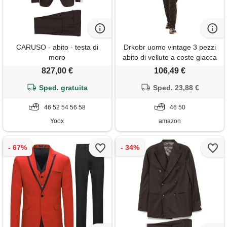
CARUSO - abito - testa di
Drkobr uomo vintage 3 pezzi
moro
abito di velluto a coste giacca
invernale gilet singolo
827,00 €
106,49 €
pantaloni per la cena casual
Sped. gratuita
Sped. 23,88 €
46 52 54 56 58
46 50
Yoox
amazon