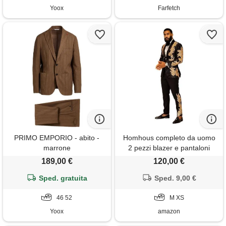
Yoox
Farfetch
PRIMO EMPORIO - abito -
Homhous completo da uomo
marrone
2 pezzi blazer e pantaloni
nero con applique verde
189,00 €
120,00 €
adatto per matrimonio ballo,
Sped. gratuita
Sped. 9,00 €
oro, xs
46 52
M XS
Yoox
amazon