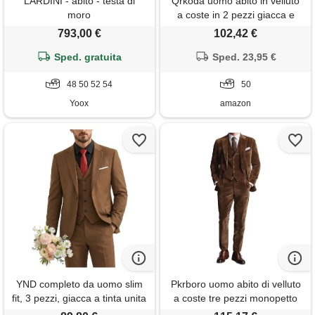
LARDINI - abito - testa di
Qrkoda uomo abito in velluto
moro
a coste in 2 pezzi giacca e
pantaloni slim fit
793,00 €
102,42 €
personalizzabili per il
Sped. gratuita
quotidiano casual
Sped. 23,95 €
48 50 52 54
50
Yoox
amazon
YND completo da uomo slim
Pkrboro uomo abito di velluto
fit, 3 pezzi, giacca a tinta unita
a coste tre pezzi monopetto
con un bottone, gilet,
pulsante risvolto dentellato