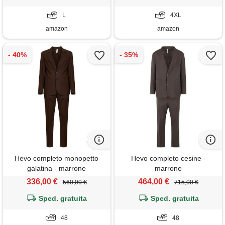
pantaloni), marrone, l
colore caffè, taglia 4xl
L
4XL
amazon
amazon
Hevo completo monopetto
Hevo completo cesine -
galatina - marrone
marrone
336,00 €
464,00 €
560,00 €
715,00 €
Sped. gratuita
Sped. gratuita
48
48