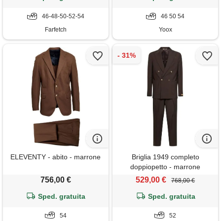
46-48-50-52-54
46 50 54
Farfetch
Yoox
ELEVENTY - abito - marrone
Briglia 1949 completo
doppiopetto - marrone
756,00 €
529,00 €
768,00 €
Sped. gratuita
Sped. gratuita
54
52