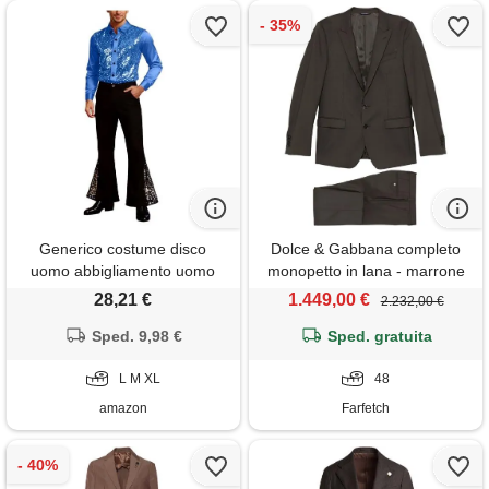
Generico costume disco
Dolce & Gabbana completo
uomo abbigliamento uomo
monopetto in lana - marrone
anni 70 vestito outfit da
28,21 €
1.449,00 €
2.232,00 €
discoteca per carnevale disco
party camicia vintage e
Sped. 9,98 €
Sped. gratuita
pantaloni a zampa con
pailettes abbigliamento da
L M XL
48
ballo latino
amazon
Farfetch