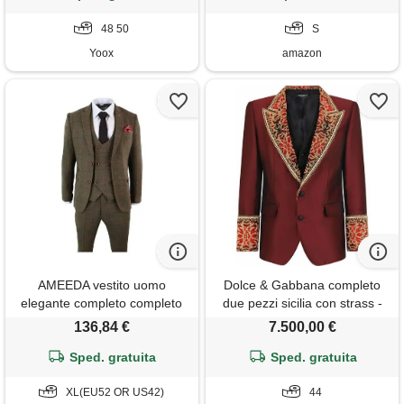
verde/nero/marrone, 06, s
48 50
S
Yoox
amazon
AMEEDA vestito uomo
Dolce & Gabbana completo
elegante completo completo
due pezzi sicilia con strass -
da uomo a quadri marrone, 3
rosso
136,84 €
7.500,00 €
pezzi, con risvolto a lancia,
vestibilità slim, blazer, gilet e
Sped. gratuita
Sped. gratuita
pantaloni, elegante abito
cerimonia(brown a, xl(eu52 or
XL(EU52 OR US42)
44