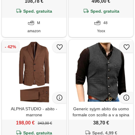
108,78 €
496,00 €
Tuxedo classico con un
bottone, ideale per eventi
Sped. gratuita
Sped. gratuita
formali, prom e cene eleganti.
, m
M
48
amazon
Yoox
ALPHA STUDIO - abito -
Generic syjym abito da uomo
marrone
formale con scollo a v a spina
di pesce in tweed gilet casual
198,00 €
38,70 €
343,00 €
formale da lavoro gilet da
Sped. gratuita
sposo per matrimonio
Sped. 4,99 €