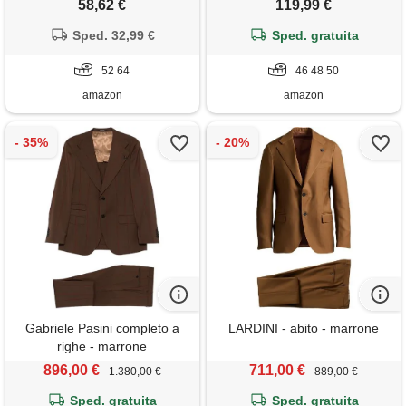
58,62 €
119,99 €
da spiaggia per matrimoni,
monopetto (46, camel)
arancione, 52
Sped. 32,99 €
Sped. gratuita
52 64
46 48 50
amazon
amazon
Gabriele Pasini completo a
LARDINI - abito - marrone
righe - marrone
896,00 €
711,00 €
1.380,00 €
889,00 €
Sped. gratuita
Sped. gratuita