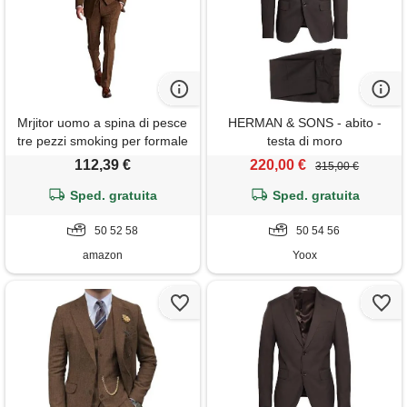
Mrjitor uomo a spina di pesce
HERMAN & SONS - abito -
tre pezzi smoking per formale
testa di moro
casual ballo, risvolto con
112,39 €
220,00 €
315,00 €
intaglio due bottoni abito
Sped. gratuita
Sped. gratuita
50 52 58
50 54 56
amazon
Yoox