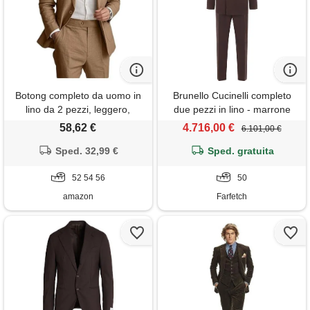
Botong completo da uomo in
Brunello Cucinelli completo
lino da 2 pezzi, leggero,
due pezzi in lino - marrone
blazer e pantaloni, set estivo
58,62 €
4.716,00 €
6.101,00 €
da spiaggia per matrimoni,
Sped. 32,99 €
caff, 52
Sped. gratuita
52 54 56
50
amazon
Farfetch