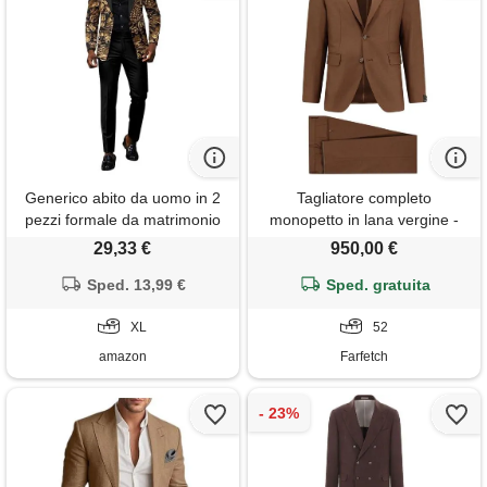
Generico abito da uomo in 2
Tagliatore completo
pezzi formale da matrimonio
monopetto in lana vergine -
affari blazer e pantaloni
marrone
29,33 €
950,00 €
elegante smoking cerimonia
completo da uomo dinner
Sped. 13,99 €
Sped. gratuita
business abito da sposa slim
fit wedding cerimonia abiti da
XL
52
lavoro
amazon
Farfetch