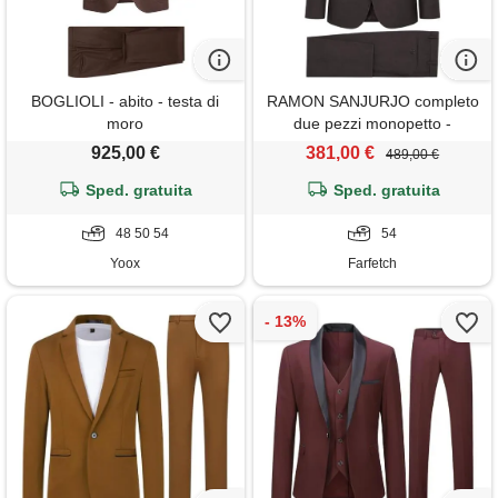
BOGLIOLI - abito - testa di
RAMON SANJURJO completo
moro
due pezzi monopetto -
marrone
925,00 €
381,00 €
489,00 €
Sped. gratuita
Sped. gratuita
48 50 54
54
Yoox
Farfetch