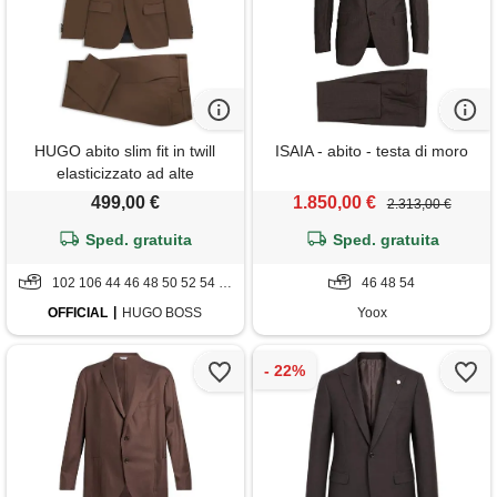
HUGO abito slim fit in twill
ISAIA - abito - testa di moro
elasticizzato ad alte
prestazioni a due pezzi,
499,00 €
1.850,00 €
2.313,00 €
marrone
Sped. gratuita
Sped. gratuita
102 106 44 46 48 50 52 54 56 94 98
46 48 54
OFFICIAL
HUGO BOSS
Yoox