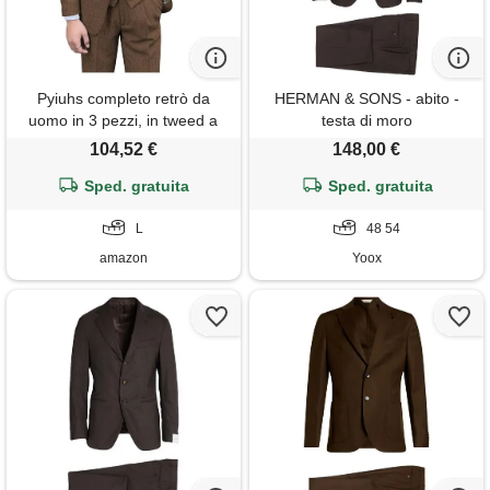
Pyiuhs completo retrò da
HERMAN & SONS - abito -
uomo in 3 pezzi, in tweed a
testa di moro
spina di pesce, slim fit, per
104,52 €
148,00 €
testimoni dello sposo, set
smoking marrone, giacca da
Sped. gratuita
Sped. gratuita
ballo da ballo, blazer, gilet e
pantaloni per uomo, marrone,
L
48 54
l
amazon
Yoox