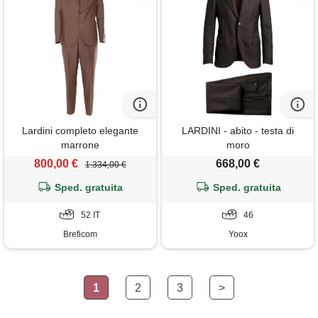
Lardini completo elegante
LARDINI - abito - testa di
marrone
moro
800,00 €
668,00 €
1.334,00 €
Sped. gratuita
Sped. gratuita
52 IT
46
Breficom
Yoox
1
2
3
>