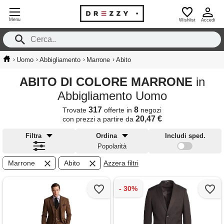
Menu
Wishlist
Accedi
›
›
›
›
Uomo
Abbigliamento
Marrone
Abito
ABITO DI COLORE MARRONE
in
Abbigliamento Uomo
317
8
Trovate
offerte in
negozi
20,47 €
con prezzi a partire da
Filtra
Ordina
Includi sped.
Popolarità
Marrone
Abito
Azzera filtri