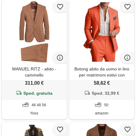
MANUEL RITZ - abito -
Botong abito da uomo in lino
cammello
per matrimoni estivi con
risvolto groosmen smoking
311,00 €
58,62 €
business suit, arancione, 50
Sped. gratuita
Sped. 32,99 €
46 48 56
50
Yoox
amazon