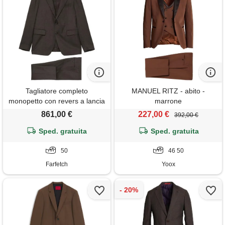
Tagliatore completo
MANUEL RITZ - abito -
monopetto con revers a lancia
marrone
- marrone
861,00 €
227,00 €
392,00 €
Sped. gratuita
Sped. gratuita
50
46 50
Farfetch
Yoox