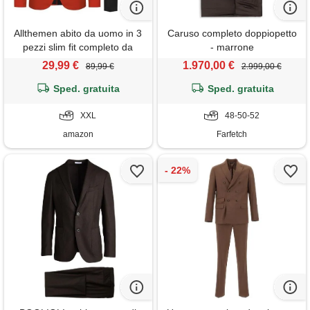
Allthemen abito da uomo in 3
Caruso completo doppiopetto
pezzi slim fit completo da
- marrone
sposa con un bottone blazer
29,99 €
1.970,00 €
89,99 €
2.999,00 €
da abito per lavoro gilet
pantaloni per matrimonio
Sped. gratuita
Sped. gratuita
rosso xxl
XXL
48-50-52
amazon
Farfetch