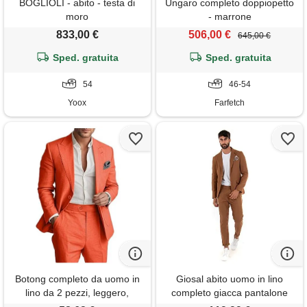
BOGLIOLI - abito - testa di
Ungaro completo doppiopetto
moro
- marrone
833,00 €
506,00 €
645,00 €
Sped. gratuita
Sped. gratuita
54
46-54
Yoox
Farfetch
Botong completo da uomo in
Giosal abito uomo in lino
lino da 2 pezzi, leggero,
completo giacca pantalone
blazer e pantaloni, set estivo
tinta unita elegante