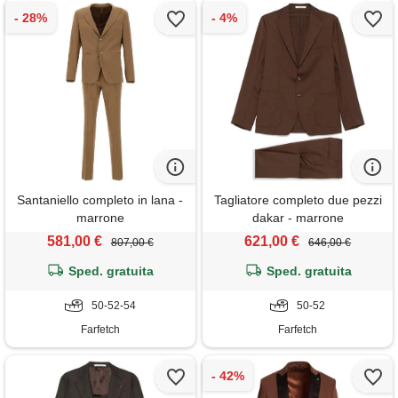
Santaniello completo in lana -
Tagliatore completo due pezzi
marrone
dakar - marrone
581,00 €
621,00 €
807,00 €
646,00 €
Sped. gratuita
Sped. gratuita
50-52-54
50-52
Farfetch
Farfetch