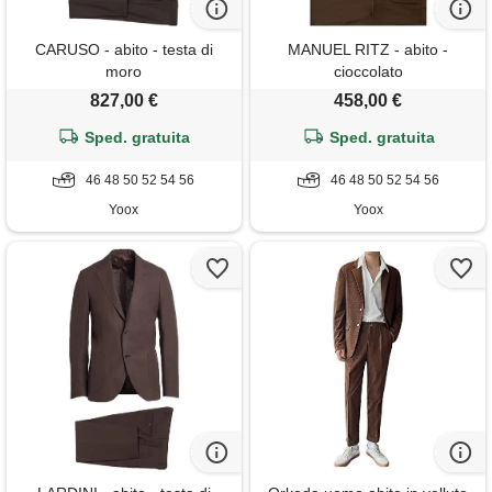
CARUSO - abito - testa di
MANUEL RITZ - abito -
moro
cioccolato
827,00 €
458,00 €
Sped. gratuita
Sped. gratuita
46 48 50 52 54 56
46 48 50 52 54 56
Yoox
Yoox