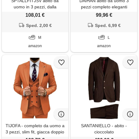
SPTALLFITJSV abito da
DAIHAN abito da uomo 3
uomo in 3 pezzi, dalla
pezzi completo eleganti
vestibilità aderente, adatto per
completo formale e slim fit
108,01 €
99,96 €
matrimoni, elegante, con
blazer gilet pantaloni per
giacca monopetto con un
Sped. 2,00 €
matrimonio cerimonia lavoro
Sped. 6,99 €
bottone, gilet e pantaloni,
business autunno primavera,
marrone, m
M
marrone, l
L
amazon
amazon
TIJOFA - completo da uomo a
SANTANIELLO - abito -
3 pezzi, slim fit, giacca doppio
cioccolato
petto, perfetto per matrimoni.