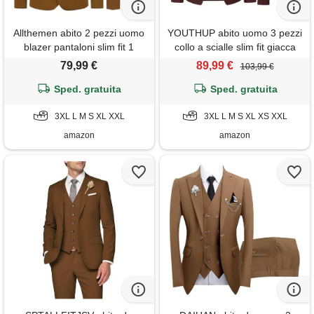
Allthemen abito 2 pezzi uomo
YOUTHUP abito uomo 3 pezzi
blazer pantaloni slim fit 1
collo a scialle slim fit giacca
bottone
gilet pantaloni
79,99 €
89,99 €
103,99 €
Sped. gratuita
Sped. gratuita
3XL L M S XL XXL
3XL L M S XL XS XXL
amazon
amazon