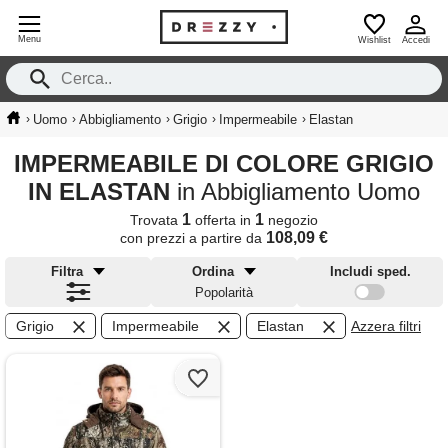
Menu
Wishlist
Accedi
›
›
›
›
›
Uomo
Abbigliamento
Grigio
Impermeabile
Elastan
IMPERMEABILE DI COLORE GRIGIO
IN ELASTAN
in Abbigliamento Uomo
1
1
Trovata
offerta in
negozio
108,09 €
con prezzi a partire da
Filtra
Ordina
Includi sped.
Popolarità
Grigio
Impermeabile
Elastan
Azzera filtri