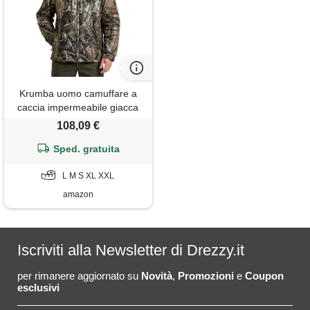
Krumba uomo camuffare a
caccia impermeabile giacca
camouflague m
108,09 €
Sped. gratuita
L M S XL XXL
amazon
Iscriviti alla Newsletter di Drezzy.it
per rimanere aggiornato su
Novità
,
Promozioni
e
Coupon
esclusivi