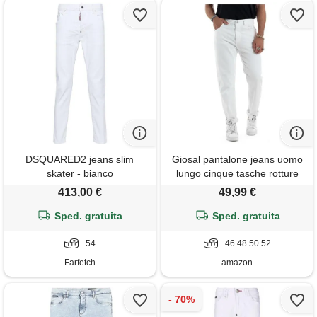
DSQUARED2 jeans slim
Giosal pantalone jeans uomo
skater - bianco
lungo cinque tasche rotture
made in italy (it, numero, 52,
413,00 €
49,99 €
regular, regular, bianco)
Sped. gratuita
Sped. gratuita
54
46 48 50 52
Farfetch
amazon