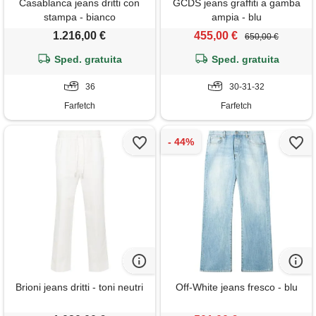
Casablanca jeans dritti con
GCDS jeans graffiti a gamba
stampa - bianco
ampia - blu
1.216,00 €
455,00 €
650,00 €
Sped. gratuita
Sped. gratuita
36
30-31-32
Farfetch
Farfetch
Brioni jeans dritti - toni neutri
Off-White jeans fresco - blu