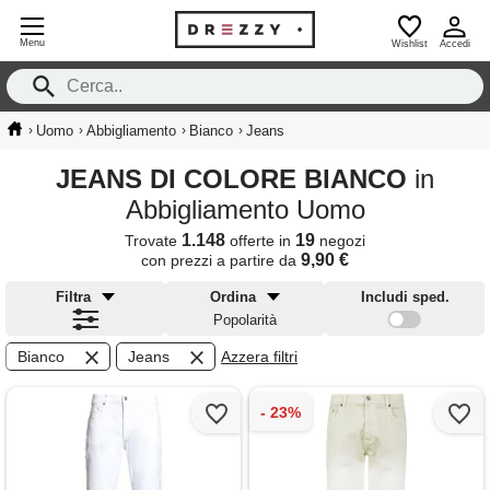
Menu
Wishlist
Accedi
›
›
›
›
Uomo
Abbigliamento
Bianco
Jeans
JEANS DI COLORE BIANCO
in
Abbigliamento Uomo
1.148
19
Trovate
offerte in
negozi
9,90 €
con prezzi a partire da
Filtra
Ordina
Includi sped.
Popolarità
Bianco
Jeans
Azzera filtri