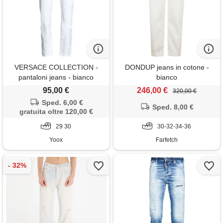
VERSACE COLLECTION -
DONDUP jeans in cotone -
pantaloni jeans - bianco
bianco
95,00 €
246,00 €
320,00 €
Sped. 6,00 €
Sped. 8,00 €
gratuita oltre 120,00 €
29 30
30-32-34-36
Yoox
Farfetch