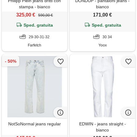
Philipp Plein jeans dritti con
DONDUP - pantaloni jeans -
stampa - bianco
bianco
325,00 €
171,00 €
590,00 €
Sped. gratuita
Sped. gratuita
29-30-31-32
30 34
Farfetch
Yoox
NotSoNormal jeans regular
EDWIN - jeans straight -
bianco