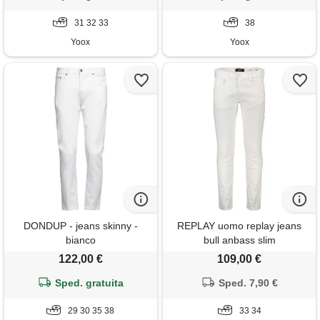
31 32 33
38
Yoox
Yoox
DONDUP - jeans skinny -
REPLAY uomo replay jeans
bianco
bull anbass slim
122,00 €
109,00 €
Sped. gratuita
Sped. 7,90 €
29 30 35 38
33 34