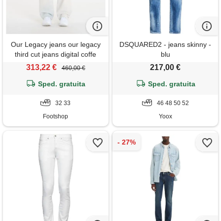
Our Legacy jeans our legacy
DSQUARED2 - jeans skinny -
third cut jeans digital coffe
blu
print
313,22 €
217,00 €
460,00 €
Sped. gratuita
Sped. gratuita
32 33
46 48 50 52
Footshop
Yoox