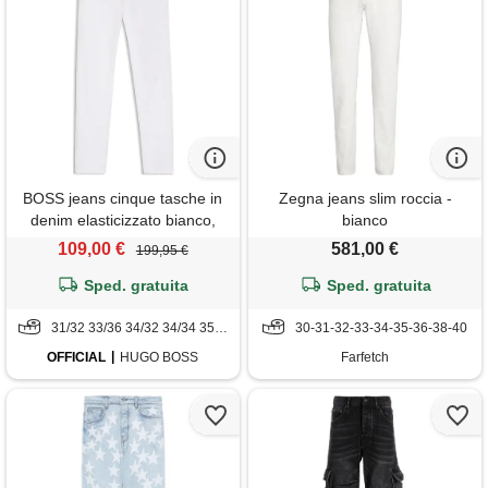
BOSS jeans cinque tasche in
Zegna jeans slim roccia -
denim elasticizzato bianco,
bianco
bianco
109,00 €
581,00 €
199,95 €
Sped. gratuita
Sped. gratuita
31/32 33/36 34/32 34/34 35/34 36/32 36/34 38/32 38/34
30-31-32-33-34-35-36-38-40
OFFICIAL
HUGO BOSS
Farfetch