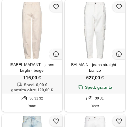
ISABEL MARANT - jeans
BALMAIN - jeans straight -
larghi - beige
bianco
116,00 €
627,00 €
Sped. 6,00 €
Sped. gratuita
gratuita oltre 120,00 €
30 31 32
30 31
Yoox
Yoox