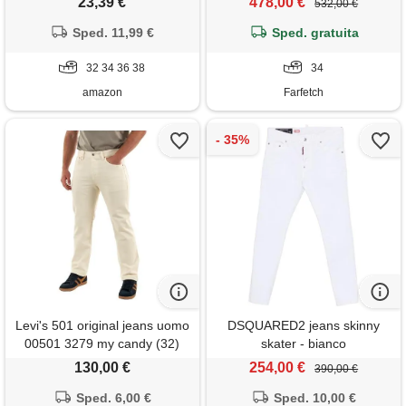
23,39 €
478,00 €
532,00 €
sexy pantaloni da lavoro
elasticizzati neri xxl
Sped. 11,99 €
Sped. gratuita
32 34 36 38
34
amazon
Farfetch
Levi's 501 original jeans uomo
DSQUARED2 jeans skinny
00501 3279 my candy (32)
skater - bianco
130,00 €
254,00 €
390,00 €
Sped. 6,00 €
Sped. 10,00 €