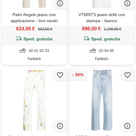
Palm Angels jeans con
VTMNTS jeans dritti con
applicazione - toni neutri
stampa - bianco
624,00 €
896,00 €
653,00 €
1.196,00 €
Sped. gratuita
Sped. gratuita
30-31-32-33
32-34-36
Farfetch
Farfetch