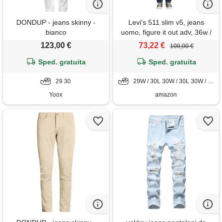
DONDUP - jeans skinny -
Levi's 511 slim v5, jeans
bianco
uomo, figure it out adv, 36w /
32l
123,00 €
73,22 €
100,00 €
Sped. gratuita
Sped. gratuita
29 30
29W / 30L 30W / 30L 30W / 32L 31W / 30L 31W / 32L 32W / 30L 32W / 32L 32W / 34L 33W / 30L 33W / 32L 34W / 30L 34W / 32L 36W / 30L 36W / 32L 36W / 34L 38W / 34L
Yoox
amazon