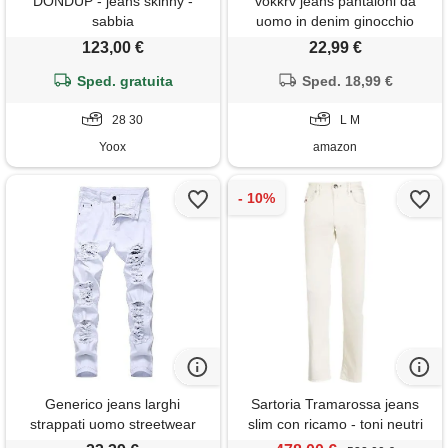
DONDUP - jeans skinny -
vokkrv jeans pantaloni da
sabbia
uomo in denim ginocchio
strappato casual slim fit sottili
123,00 €
22,99 €
elasticizzato pantaloni hip-hop
Sped. gratuita
ragazzo chino skinny ripped
Sped. 18,99 €
pantaloni bianco nero rosso
28 30
L M
Yoox
amazon
Generico jeans larghi
Sartoria Tramarossa jeans
strappati uomo streetwear
slim con ricamo - toni neutri
salopette pantaloncini pelle