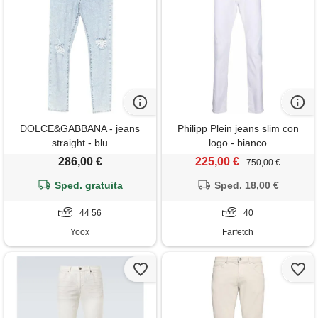
DOLCE&GABBANA - jeans
Philipp Plein jeans slim con
straight - blu
logo - bianco
286,00 €
225,00 €
750,00 €
Sped. gratuita
Sped. 18,00 €
44 56
40
Yoox
Farfetch