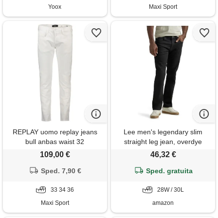
Yoox
Maxi Sport
REPLAY uomo replay jeans
Lee men's legendary slim
bull anbas waist 32
straight leg jean, overdye
black, 28w x 30l
109,00 €
46,32 €
Sped. 7,90 €
Sped. gratuita
33 34 36
28W / 30L
Maxi Sport
amazon