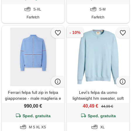
S-XL
S-M
Farfetch
Farfetch
Ferrari felpa full zip in felpa
Levi's felpa da uomo
giapponese - male maglieria e
lightweight hm sweater, soft
felpe oxford blue
chambray blue, xl
990,00 €
40,49 €
44,99 €
Sped. gratuita
Sped. gratuita
M S XL XS
XL