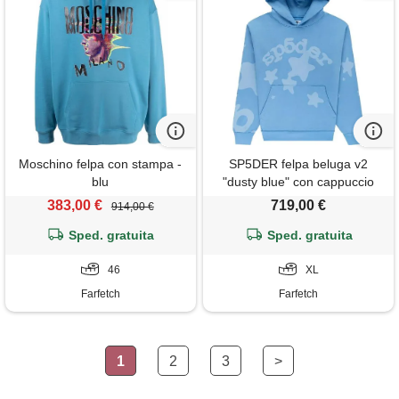
Moschino felpa con stampa -
SP5DER felpa beluga v2
blu
"dusty blue" con cappuccio
383,00 €
719,00 €
914,00 €
Sped. gratuita
Sped. gratuita
46
XL
Farfetch
Farfetch
1
2
3
>