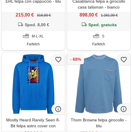
ERL felpa con cappuccio - blu
Casablanca felpa a girocollo
casa talisman - bianco
215,00 €
898,00 €
316,00 €
1.281,00 €
Sped. 8,00 €
Sped. gratuita
M-L-XL
S
Farfetch
Farfetch
Mostly Heard Rarely Seen 8-
Thom Browne felpa girocollo -
Bit felpa astro cover con
blu
cappuccio - blu