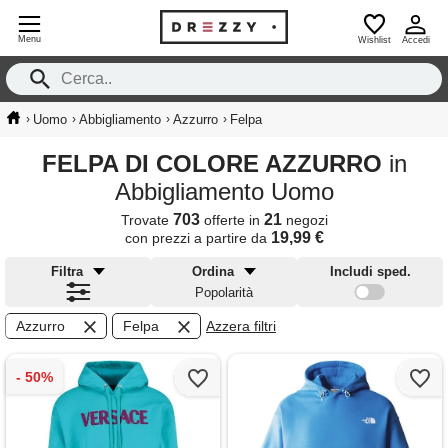
Menu
Wishlist
Accedi
›
›
›
›
Uomo
Abbigliamento
Azzurro
Felpa
FELPA DI COLORE AZZURRO
in
Abbigliamento Uomo
703
21
Trovate
offerte in
negozi
19,99 €
con prezzi a partire da
Filtra
Ordina
Includi sped.
Popolarità
Azzurro
Felpa
Azzera filtri