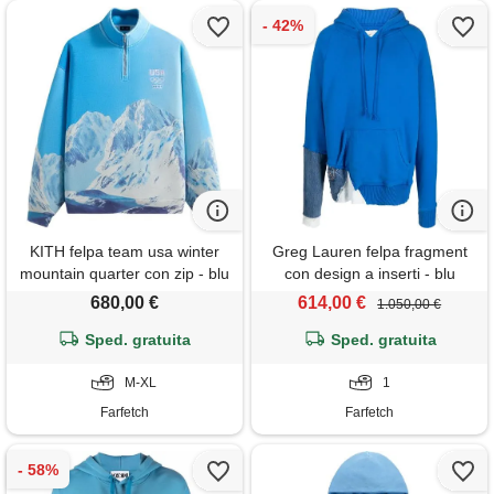
KITH felpa team usa winter
Greg Lauren felpa fragment
mountain quarter con zip - blu
con design a inserti - blu
680,00 €
614,00 €
1.050,00 €
Sped. gratuita
Sped. gratuita
M-XL
1
Farfetch
Farfetch