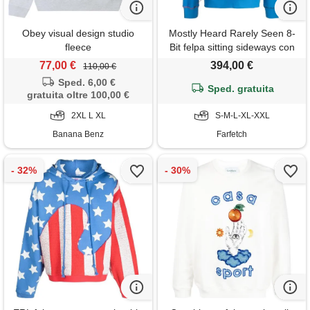
Obey visual design studio
Mostly Heard Rarely Seen 8-
fleece
Bit felpa sitting sideways con
stampa grafica - blu
77,00 €
394,00 €
110,00 €
Sped. 6,00 €
Sped. gratuita
gratuita oltre 100,00 €
2XL L XL
S-M-L-XL-XXL
Banana Benz
Farfetch