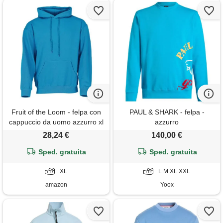
Fruit of the Loom - felpa con
PAUL & SHARK - felpa -
cappuccio da uomo azzurro xl
azzurro
28,24 €
140,00 €
Sped. gratuita
Sped. gratuita
XL
L M XL XXL
amazon
Yoox