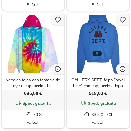
Farfetch
Farfetch
Needles felpa con fantasia tie
GALLERY DEPT. felpa "royal
dye e cappuccio - blu
blue" con cappuccio e logo
guanti da boxe
695,00 €
518,00 €
Sped. gratuita
Sped. gratuita
XS-S
XS-S-XL-XXL
Farfetch
Farfetch