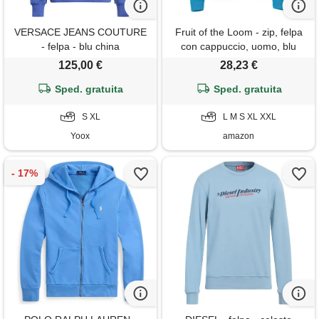
VERSACE JEANS COUTURE
Fruit of the Loom - zip, felpa
- felpa - blu china
con cappuccio, uomo, blu
(blue), small
125,00 €
28,23 €
Sped. gratuita
Sped. gratuita
S XL
L M S XL XXL
Yoox
amazon