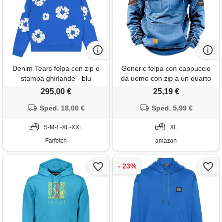
Denim Tears felpa con zip e
Generic felpa con cappuccio
stampa ghirlande - blu
da uomo con zip a un quarto
tattica, militare cargo
295,00 €
25,19 €
combattimento bandiera usa
Sped. 18,00 €
grafica stelle felpa con
Sped. 5,99 €
cappuccio alla moda comoda
S-M-L-XL-XXL
all'aperto manica lunga,
XL
azzurro, xl
Farfetch
amazon