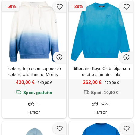
Iceberg felpa con cappuccio
Billionaire Boys Club felpa con
iceberg x kailand o. Morris -
effetto sfumato - blu
blu
420,00 €
262,00 €
840,00 €
370,00 €
Sped. gratuita
Sped. 10,00 €
L
S-M-L
Farfetch
Farfetch