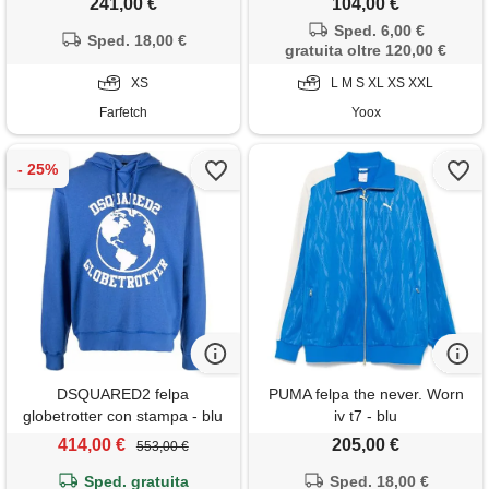
241,00 €
104,00 €
Sped. 6,00 €
Sped. 18,00 €
gratuita oltre 120,00 €
XS
L M S XL XS XXL
Farfetch
Yoox
DSQUARED2 felpa
PUMA felpa the never. Worn
globetrotter con stampa - blu
iv t7 - blu
414,00 €
205,00 €
553,00 €
Sped. gratuita
Sped. 18,00 €