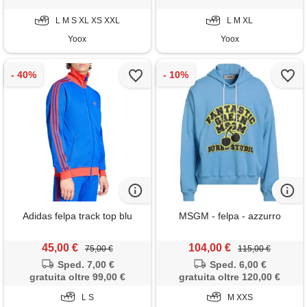
L M S XL XS XXL
L M XL
Yoox
Yoox
Adidas felpa track top blu
MSGM - felpa - azzurro
45,00 €
104,00 €
75,00 €
115,00 €
Sped. 7,00 €
Sped. 6,00 €
gratuita oltre 99,00 €
gratuita oltre 120,00 €
L S
M XXS