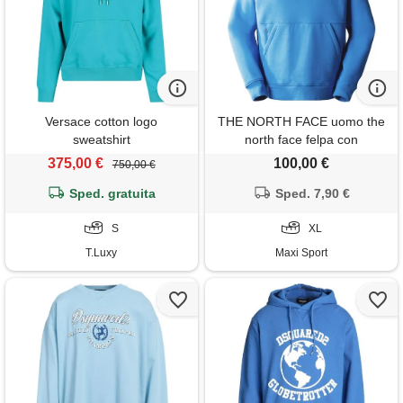
Versace cotton logo
THE NORTH FACE uomo the
sweatshirt
north face felpa con
cappuccio icon
375,00 €
100,00 €
750,00 €
Sped. gratuita
Sped. 7,90 €
S
XL
T.Luxy
Maxi Sport