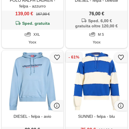
POLO RALPH LAUREN -
DIESEL - felpa - celeste
felpa - azzurro
139,00 €
76,00 €
167,00 €
Sped. 6,00 €
Sped. gratuita
gratuita oltre 120,00 €
XXL
M S
Yoox
Yoox
DIESEL - felpa - avio
SUNNEI - felpa - blu