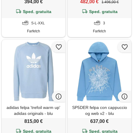
394,00 €
482,00 €
1.496,00 €
Sped. gratuita
Sped. gratuita
S-L-XXL
3
Farfetch
Farfetch
adidas felpa 'trefoil warm up'
SP5DER felpa con cappuccio
adidas originals - blu
og web v2 - blu
815,00 €
637,00 €
Sped. gratuita
Sped. gratuita