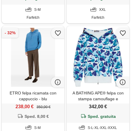
S-M
XXL
Farfetch
Farfetch
ETRO felpa ricamata con
A BATHING APE® felpa con
cappuccio - blu
stampa camouflage e
cappuccio - blu
238,00 €
342,00 €
350,00 €
Sped. 8,00 €
Sped. gratuita
S-M
S-L-XL-XXL-XXXL