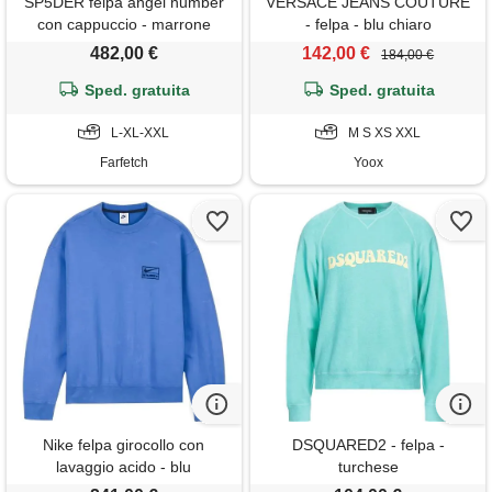
SP5DER felpa angel number
VERSACE JEANS COUTURE
con cappuccio - marrone
- felpa - blu chiaro
482,00 €
142,00 €
184,00 €
Sped. gratuita
Sped. gratuita
L-XL-XXL
M S XS XXL
Farfetch
Yoox
Nike felpa girocollo con
DSQUARED2 - felpa -
lavaggio acido - blu
turchese