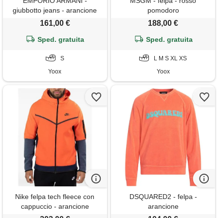
EMPORIO ARMANI -
MSGM - felpa - rosso
giubbotto jeans - arancione
pomodoro
161,00 €
188,00 €
Sped. gratuita
Sped. gratuita
S
L M S XL XS
Yoox
Yoox
Nike felpa tech fleece con
DSQUARED2 - felpa -
cappuccio - arancione
arancione