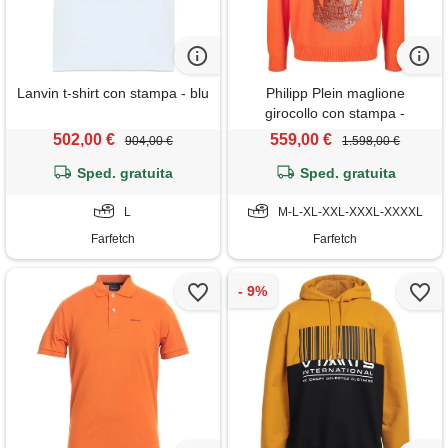
Lanvin t-shirt con stampa - blu
Philipp Plein maglione
girocollo con stampa -
arancione
502,00 €
559,00 €
904,00 €
1.598,00 €
Sped. gratuita
Sped. gratuita
L
M-L-XL-XXL-XXXL-XXXXL
Farfetch
Farfetch