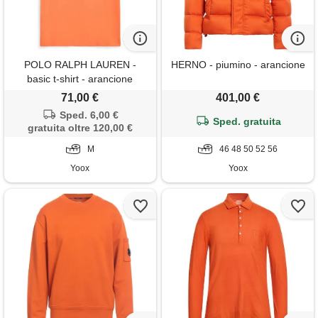
POLO RALPH LAUREN -
HERNO - piumino - arancione
basic t-shirt - arancione
71,00 €
401,00 €
Sped. 6,00 €
Sped. gratuita
gratuita oltre 120,00 €
M
46 48 50 52 56
Yoox
Yoox