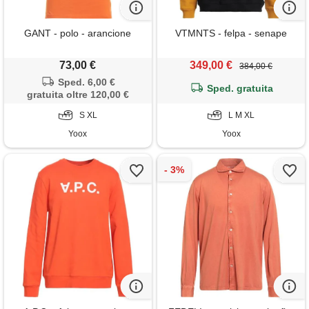
GANT - polo - arancione
VTMNTS - felpa - senape
73,00 €
349,00 €
384,00 €
Sped. 6,00 €
Sped. gratuita
gratuita oltre 120,00 €
S XL
L M XL
Yoox
Yoox