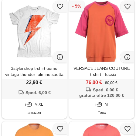
3stylershop t-shirt uomo
VERSACE JEANS COUTURE
vintage thunder fulmine saetta
- t-shirt - fucsia
rossa rebel make-up - cotone
22,90 €
76,00 €
80,00 €
organico 140 gr/mq
Sped. 6,00 €
Sped. 6,00 €
gratuita oltre 120,00 €
M XL
M
amazon
Yoox