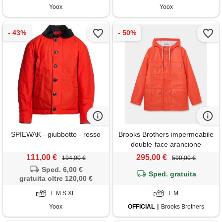
Yoox
Yoox
SPIEWAK - giubbotto - rosso
Brooks Brothers impermeabile
double-face arancione
111,00 €
295,00 €
194,00 €
590,00 €
Sped. 6,00 €
Sped. gratuita
gratuita oltre 120,00 €
L M S XL
L M
Yoox
OFFICIAL
Brooks Brothers