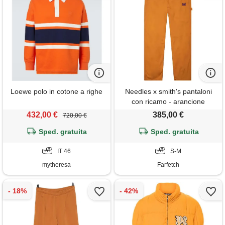
Loewe polo in cotone a righe
Needles x smith's pantaloni
con ricamo - arancione
432,00 €
385,00 €
720,00 €
Sped. gratuita
Sped. gratuita
IT 46
S-M
mytheresa
Farfetch