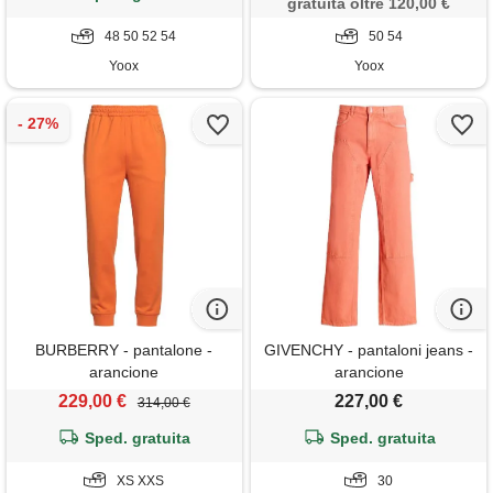
gratuita oltre 120,00 €
48 50 52 54
50 54
Yoox
Yoox
BURBERRY - pantalone -
GIVENCHY - pantaloni jeans -
arancione
arancione
229,00 €
227,00 €
314,00 €
Sped. gratuita
Sped. gratuita
XS XXS
30