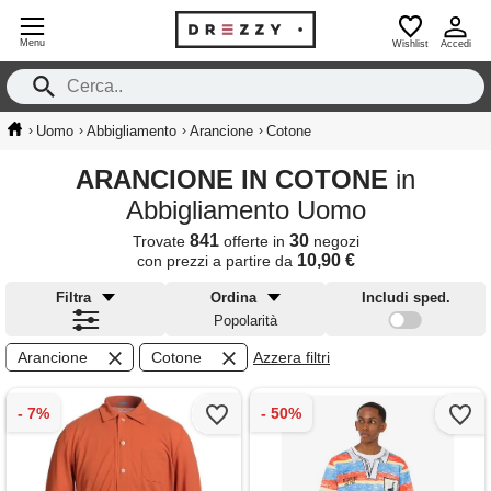
Menu
Wishlist
Accedi
›
›
›
›
Uomo
Abbigliamento
Arancione
Cotone
ARANCIONE IN COTONE
in
Abbigliamento Uomo
841
30
Trovate
offerte in
negozi
10,90 €
con prezzi a partire da
Filtra
Ordina
Includi sped.
Popolarità
Arancione
Cotone
Azzera filtri