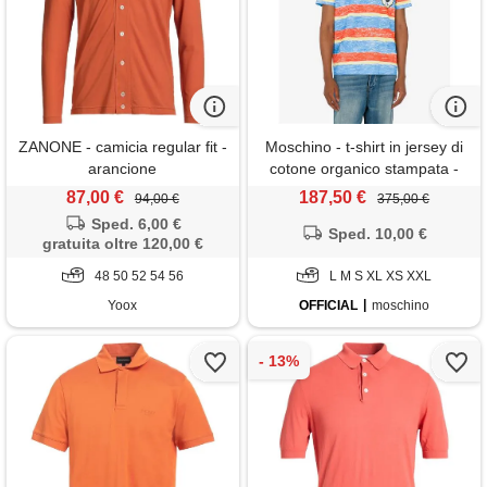
ZANONE - camicia regular fit -
Moschino - t-shirt in jersey di
arancione
cotone organico stampata -
multicolore
87,00 €
187,50 €
94,00 €
375,00 €
Sped. 6,00 €
Sped. 10,00 €
gratuita oltre 120,00 €
48 50 52 54 56
L M S XL XS XXL
Yoox
OFFICIAL
moschino