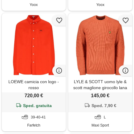
Yoox
Yoox
LOEWE camicia con logo -
LYLE & SCOTT uomo lyle &
rosso
scott maglione girocollo lana
cotone costa inglese
720,00 €
145,00 €
Sped. gratuita
Sped. 7,90 €
39-40-41
L
Farfetch
Maxi Sport