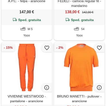
A.P.C. - felpa - arancione
FEDELI - camicia regular fit -
mandarino
147,00 €
138,00 €
142,00 €
Sped. gratuita
Sped. gratuita
M S
54
Yoox
Yoox
VIVIENNE WESTWOOD -
BRUNO MANETTI - pullover -
pantalone - arancione
arancione