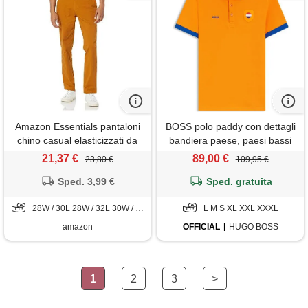
Amazon Essentials pantaloni
BOSS polo paddy con dettagli
chino casual elasticizzati da
bandiera paese, paesi bassi
indossare tutto il giorno,
21,37 €
89,00 €
23,80 €
109,95 €
vestibilità aderente uomo,
cammello scuro, 38w / 34l
Sped. 3,99 €
Sped. gratuita
28W / 30L 28W / 32L 30W / 30L 30W / 32L 31W / 28L 31W / 30L 32W / 30L 32W / 32L 33W / 29L 33W / 34L 34W / 28L 34W / 29L 34W / 30L 34W / 32L 35W / 32L 36W / 28L 36W / 30L 36W / 31L 36W / 34L 38W / 28L 38W / 34L 40W / 28L 40W / 30L 40W / 32L 40W / 34L 42W / 32L 42W / 34L
L M S XL XXL XXXL
amazon
OFFICIAL
HUGO BOSS
1
2
3
>