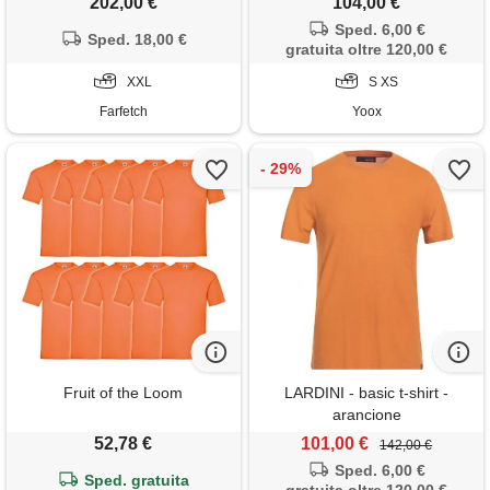
202,00 €
104,00 €
Sped. 6,00 €
Sped. 18,00 €
gratuita oltre 120,00 €
XXL
S XS
Farfetch
Yoox
Fruit of the Loom
LARDINI - basic t-shirt -
arancione
52,78 €
101,00 €
142,00 €
Sped. 6,00 €
Sped. gratuita