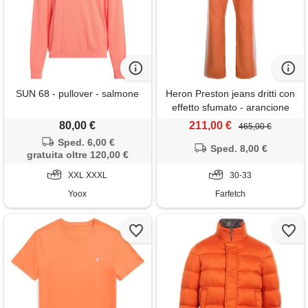
SUN 68 - pullover - salmone
Heron Preston jeans dritti con
effetto sfumato - arancione
80,00 €
211,00 €
465,00 €
Sped. 6,00 €
Sped. 8,00 €
gratuita oltre 120,00 €
XXL XXXL
30-33
Yoox
Farfetch