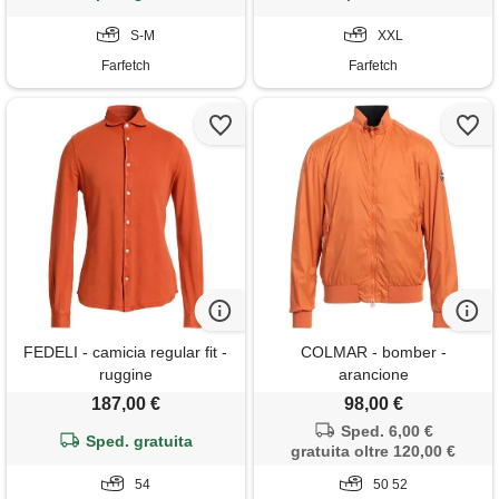
S-M
XXL
Farfetch
Farfetch
FEDELI - camicia regular fit -
COLMAR - bomber -
ruggine
arancione
187,00 €
98,00 €
Sped. 6,00 €
Sped. gratuita
gratuita oltre 120,00 €
54
50 52