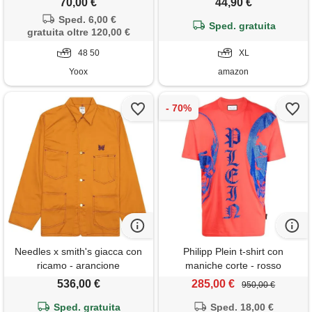
70,00 €
44,90 €
uomo short - bermuda chino
Sped. 6,00 €
traspiranti - pantaloncini corti
Sped. gratuita
gratuita oltre 120,00 €
con cintura vestibilità normale
48 50
arancione xl
XL
Yoox
amazon
Needles x smith's giacca con
Philipp Plein t-shirt con
ricamo - arancione
maniche corte - rosso
536,00 €
285,00 €
950,00 €
Sped. gratuita
Sped. 18,00 €