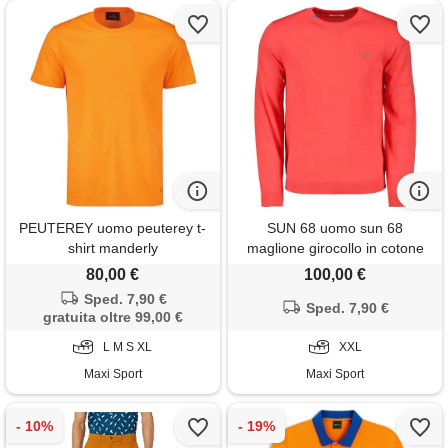
PEUTEREY uomo peuterey t-
SUN 68 uomo sun 68
shirt manderly
maglione girocollo in cotone
80,00 €
100,00 €
Sped. 7,90 €
Sped. 7,90 €
gratuita oltre 99,00 €
L M S XL
XXL
Maxi Sport
Maxi Sport