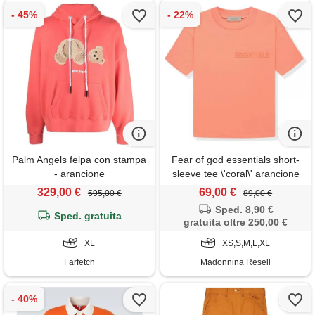
Palm Angels felpa con stampa
Fear of god essentials short-
- arancione
sleeve tee \'coral\' arancione
329,00 €
69,00 €
595,00 €
89,00 €
Sped. 8,90 €
Sped. gratuita
gratuita oltre 250,00 €
XL
XS,S,M,L,XL
Farfetch
Madonnina Resell