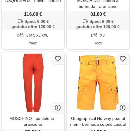
DSQUARED2 - t-shirt - corallo
MOSCHINO - shorts &
bermuda - arancione
116,00 €
81,00 €
Sped. 6,00 €
Sped. 6,00 €
gratuita oltre 120,00 €
gratuita oltre 120,00 €
L M S XL XXL
XS
Yoox
Yoox
MOSCHINO - pantalone -
Geographical Norway peanut
arancione
men - bermuda cotone casual
shorts - bermuda sportivi da