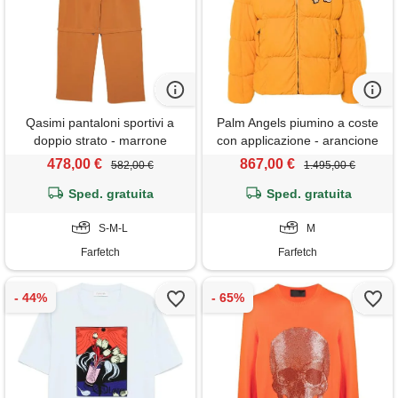
Qasimi pantaloni sportivi a
Palm Angels piumino a coste
doppio strato - marrone
con applicazione - arancione
478,00 €
867,00 €
582,00 €
1.495,00 €
Sped. gratuita
Sped. gratuita
S-M-L
M
Farfetch
Farfetch