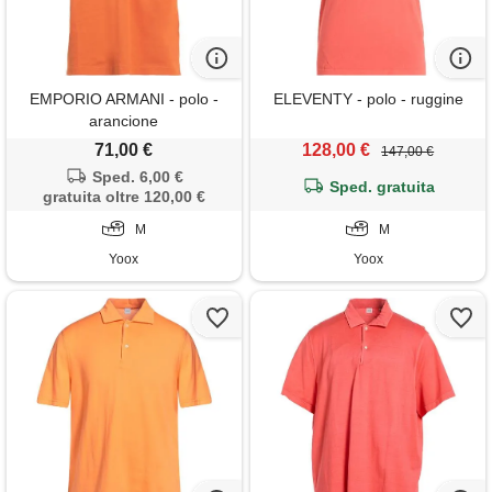
EMPORIO ARMANI - polo -
ELEVENTY - polo - ruggine
arancione
71,00 €
128,00 €
147,00 €
Sped. 6,00 €
Sped. gratuita
gratuita oltre 120,00 €
M
M
Yoox
Yoox