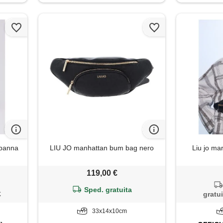
, panna
LIU JO manhattan bum bag nero
Liu jo ma
119,00 €
Sped. gratuita
€
gratui
33x14x10cm