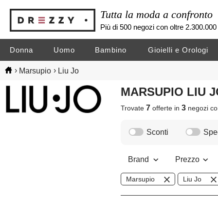
Tutta la moda a confronto
Più di 500 negozi con oltre 2.300.000 
Donna
Uomo
Bambino
Gioielli e Orologi
›
›
Marsupio
Liu Jo
MARSUPIO LIU 
7
3
Trovate
offerte in
negozi
co
Sconti
Sped
Brand
Prezzo
Marsupio
Liu Jo