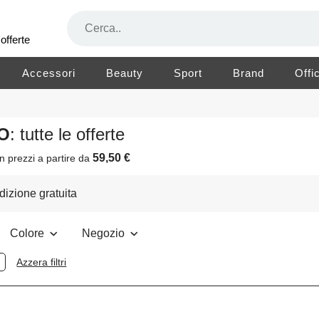
offerte
Accessori
Beauty
Sport
Brand
Offi
JO
: tutte le offerte
59,50 €
n prezzi a partire da
izione gratuita
Colore
Negozio
Azzera filtri