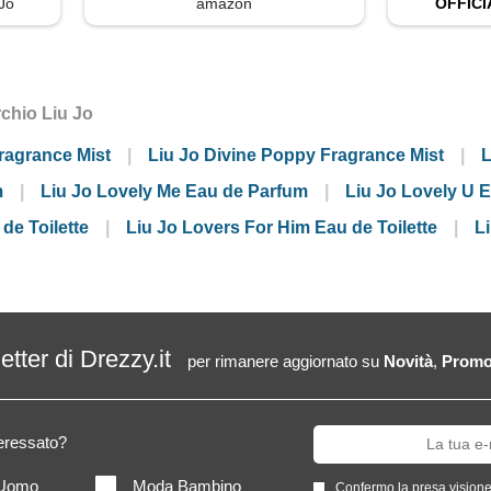
 Jo
amazon
OFFICI
rchio Liu Jo
ragrance Mist
Liu Jo Divine Poppy Fragrance Mist
L
m
Liu Jo Lovely Me Eau de Parfum
Liu Jo Lovely U 
de Toilette
Liu Jo Lovers For Him Eau de Toilette
L
letter di Drezzy.it
per rimanere aggiornato su
Novità
,
Promo
teressato?
Uomo
Moda Bambino
Confermo la presa visione