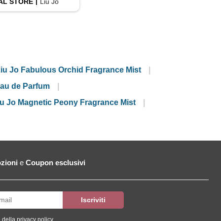
AL
STORE
Liu Jo
iu Jo Fabulous Orchid Fragrance Mist
Eau de Parfum
iu Jo Magnetic Peony Fragrance Mist
zioni
e
Coupon esclusivi
 della
privacy policy