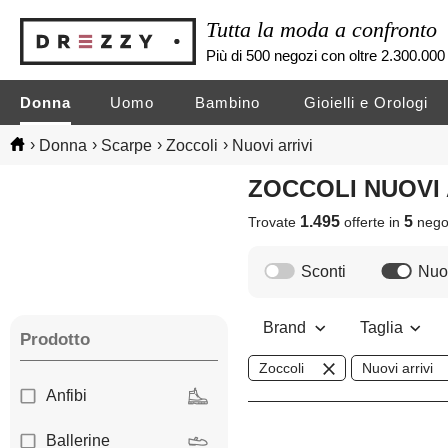
Tutta la moda a confronto
Più di 500 negozi con oltre 2.300.000 
Donna
Uomo
Bambino
Gioielli e Orologi
›
›
›
›
Donna
Scarpe
Zoccoli
Nuovi arrivi
ZOCCOLI NUOVI
1.495
5
Trovate
offerte in
nego
Sconti
Nuov
Brand
Taglia
Prodotto
Zoccoli
Nuovi arrivi
Anfibi
Ballerine