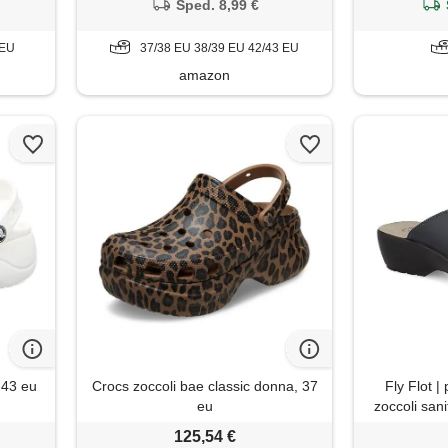
Sped. 8,99 €
 EU
37/38 EU 38/39 EU 42/43 EU
amazon
-43 eu
Crocs zoccoli bae classic donna, 37
Fly Flot | 
eu
zoccoli sani
regolabile,
125,54 €
sottopiede 