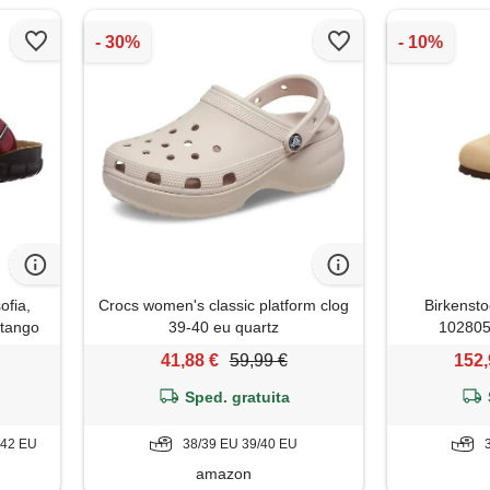
ofia,
Crocs women's classic platform clog
Birkensto
(tango
39-40 eu quartz
102805
41,88 €
59,99 €
152,
Sped. gratuita
 42 EU
38/39 EU 39/40 EU
amazon