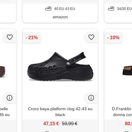
40 EU 43 EU
34/35 EU 36/37 EU
amazon
pelle
Crocs baya platform clog 42-43 eu
D.Franklin 
 36 eu
black
donna con
sportivi piat
47,15 €
59,99 €
80,