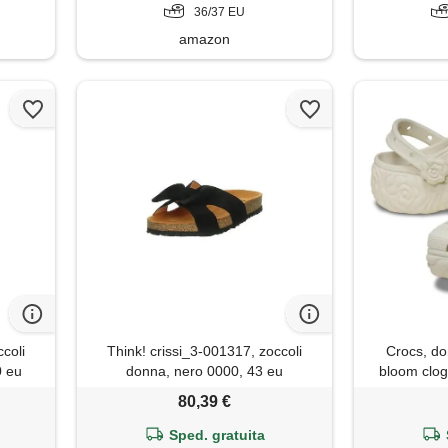
36/37 EU
amazon
ccoli
Think! crissi_3-001317, zoccoli
Crocs, do
0 eu
donna, nero 0000, 43 eu
bloom clog
80,39 €
Sped. gratuita