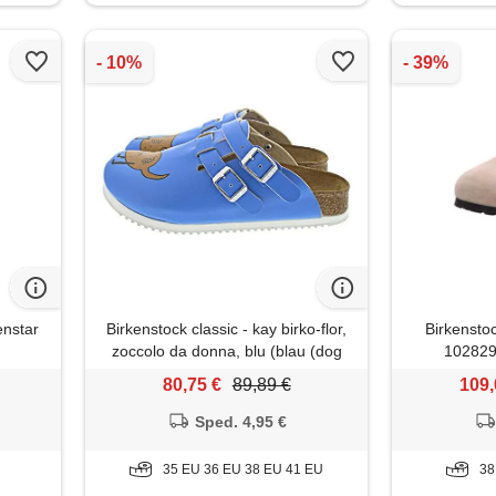
enstar
Birkenstock classic - kay birko-flor,
Birkenstoc
zoccolo da donna, blu (blau (dog
102829
blue background)), 35
80,75 €
89,89 €
109,
Sped. 4,95 €
35 EU 36 EU 38 EU 41 EU
38