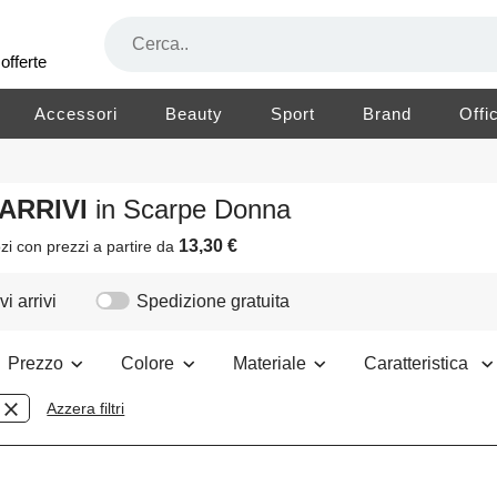
offerte
Accessori
Beauty
Sport
Brand
Offi
 ARRIVI
in Scarpe Donna
13,30 €
zi
con prezzi a partire da
i arrivi
Spedizione gratuita
Prezzo
Colore
Materiale
Caratteristica
Azzera filtri