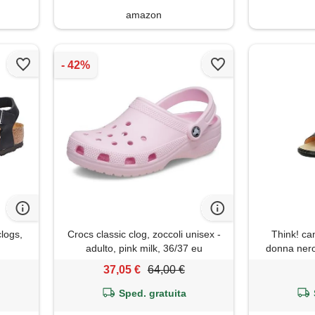
amazon
clogs,
Crocs classic clog, zoccoli unisex -
Think! ca
adulto, pink milk, 36/37 eu
donna nero
37,05 €
64,00 €
Sped. gratuita