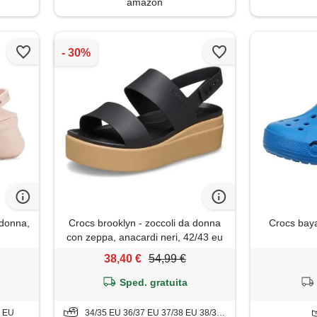
amazon
 donna,
Crocs brooklyn - zoccoli da donna
Crocs baya
con zeppa, anacardi neri, 42/43 eu
38,40 €
54,99 €
Sped. gratuita
5 EU
34/35 EU 36/37 EU 37/38 EU 38/39 EU 41/42 EU 42/43 EU