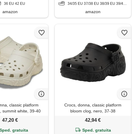
36 EU 42 EU
34/35 EU 37/38 EU 38/39 EU 39/40 EU 41/42 EU 42/43 EU
amazon
amazon
nna, classic platform
Crocs, donna, classic platform
, summit white, 39-40
bloom clog, nero, 37-38
47,20 €
42,94 €
Sped. gratuita
Sped. gratuita