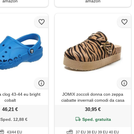
amazon
amazon
 clog 43-44 eu bright
JOMIX zoccoli donna con zeppa
cobalt
ciabatte invernali comodi da casa
pelle scamosciata pantofole da
46,21 €
30,95 €
inverno con suola in sughero sabot
con fibbia e motivi animalier
Sped. 12,88 €
Sped. gratuita
wct255086 zebra 39
43/44 EU
37 EU 38 EU 39 EU 40 EU