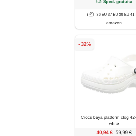
Sped. gratuita
36 EU 37 EU 39 EU 41
amazon
Crocs baya platform clog 42
white
40,94 €
59,99 €