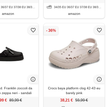
 37/38 EU 38/39 EU 39/40 EU 41/42 EU 42/43 EU
34/35 EU 36/37 EU 37/38 EU 38/39 EU 39/40 EU 41/42 EU 42/43 EU
amazon
amazon
d. Franklin zoccoli da
Crocs baya platform clog 42-43 eu
 zeppa neri - sandali
barely pink
ti e comodi per l'estate -
99 €
89,99 €
38,21 €
59,99 €
taglia (37)