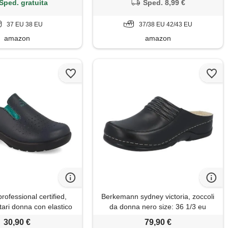
Sped. gratuita
Sped. 8,99 €
37 EU 38 EU
37/38 EU 42/43 EU
amazon
amazon
professional certified,
Berkemann sydney victoria, zoccoli
tari donna con elastico
da donna nero size: 36 1/3 eu
 ciabatte con tomaia e
30,90 €
79,90 €
in evopell, bianco, 35