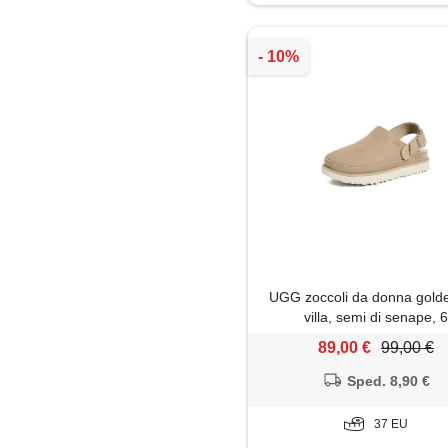
Plateau
Polacchine
Sabot
Sandali
Sneakers
Stivaletti
UGG zoccoli da donna gold
Stivali
villa, semi di senape, 6
89,00 €
99,00 €
Stringate
Sped. 8,90 €
Zeppe
37 EU
Zoccoli