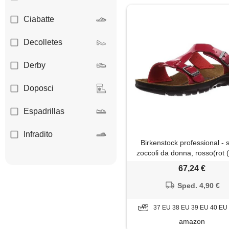
Ciabatte
Decolletes
Derby
Doposci
Espadrillas
Infradito
Birkenstock professional - s
zoccoli da donna, rosso(rot 
Mocassini
red patent)), 40
67,24 €
Mules
Sped. 4,90 €
Oxford
37 EU 38 EU 39 EU 40 EU
amazon
Pantofole