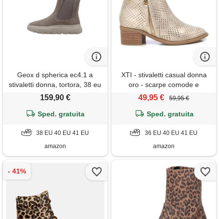
Geox d spherica ec4.1 a
XTI - stivaletti casual donna
stivaletti donna, tortora, 38 eu
oro - scarpe comode e
versatili - moda casual -
159,90 €
49,95 €
59,95 €
modello 14396101 (misurare
Sped. gratuita
Sped. gratuita
36)
38 EU 40 EU 41 EU
36 EU 40 EU 41 EU
amazon
amazon