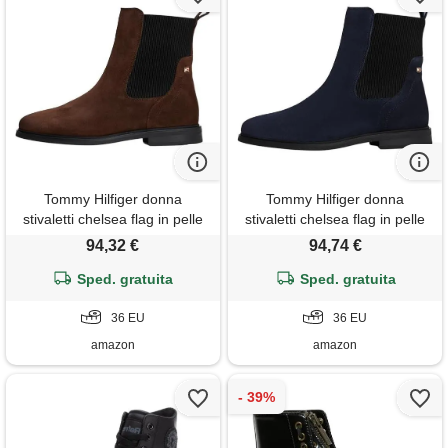
Tommy Hilfiger donna
Tommy Hilfiger donna
stivaletti chelsea flag in pelle
stivaletti chelsea flag in pelle
scamosciata, marrone (legacy
scamosciata, blu (space
94,32 €
94,74 €
brown), 36
blue), 36
Sped. gratuita
Sped. gratuita
36 EU
36 EU
amazon
amazon