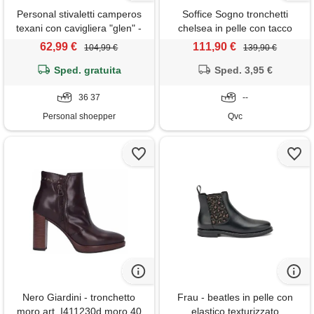
Personal stivaletti camperos
Soffice Sogno tronchetti
texani con cavigliera "glen" -
chelsea in pelle con tacco
pelle ingrassata marrone
5cm
62,99 €
111,90 €
104,99 €
139,90 €
Sped. gratuita
Sped. 3,95 €
36 37
--
Personal shoepper
Qvc
Nero Giardini - tronchetto
Frau - beatles in pelle con
moro art. I411230d moro 40
elastico texturizzato