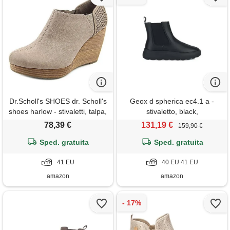
Dr.Scholl's SHOES dr. Scholl's
Geox d spherica ec4.1 a -
shoes harlow - stivaletti, talpa,
stivaletto, black,
40 eu
78,39 €
131,19 €
159,90 €
Sped. gratuita
Sped. gratuita
41 EU
40 EU 41 EU
amazon
amazon