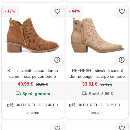
XTI - stivaletti casual donna
REFRESH - stivaletti casual
camel - scarpe comode e
donna beige - scarpe comode
versatili - moda casual -
e versatili - moda casual -
49,95 €
33,51 €
59,95 €
59,95 €
modello 14396102 (misurare
modello 17504101 (misurare
Sped. gratuita
36)
Sped. 3,99 €
39)
36 EU 37 EU 38 EU 40 EU
36 EU 37 EU 38 EU 39 EU 40 EU 41 EU
amazon
amazon