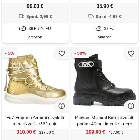
cerniera, plantare imbottito
99,00 €
35,90 €
estraibile
Sped. 2,99 €
Sped. 4,99 €
36 EU 40 EU
38 EU
amazon
amazon
Ea7 Emporio Armani stivaletti
Michael Michael Kors stivaletti
metallizzati - r369 gold
parker 40mm in pelle - nero
310,00 €
299,00 €
327,00 €
427,00 €