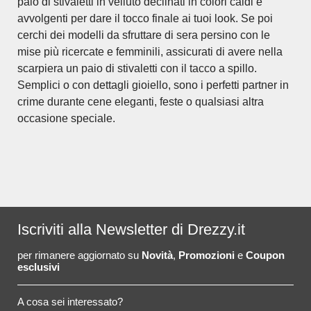
paio di stivaletti in velluto declinati in colori caldi e
avvolgenti per dare il tocco finale ai tuoi look. Se poi
cerchi dei modelli da sfruttare di sera persino con le
mise più ricercate e femminili, assicurati di avere nella
scarpiera un paio di stivaletti con il tacco a spillo.
Semplici o con dettagli gioiello, sono i perfetti partner in
crime durante cene eleganti, feste o qualsiasi altra
occasione speciale.
Iscriviti alla Newsletter di Drezzy.it
per rimanere aggiornato su
Novità
,
Promozioni
e
Coupon
esclusivi
A cosa sei interessato?