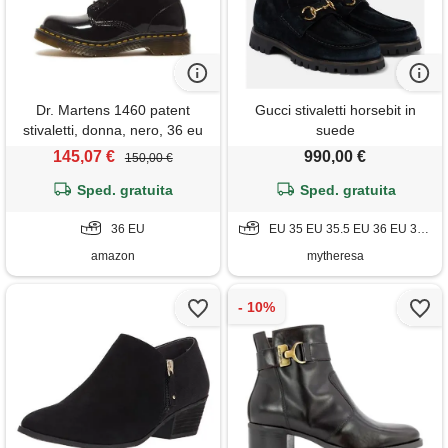
Dr. Martens 1460 patent
Gucci stivaletti horsebit in
stivaletti, donna, nero, 36 eu
suede
145,07 €
990,00 €
150,00 €
Sped. gratuita
Sped. gratuita
36 EU
EU 35 EU 35.5 EU 36 EU 36.5 EU 37 EU 37.5 EU 38 EU 38.5 EU 39 EU 39.5 EU 40 EU 40.5 EU 41 EU 41.5 EU 42
amazon
mytheresa