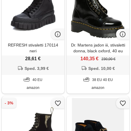
REFRESH stivaletti 170114
Dr. Martens jadon iii, stivaletti
neri
donna, black oxford, 40 eu
28,61 €
140,35 €
230,00 €
Sped. 3,99 €
Sped. 10,00 €
40 EU
38 EU 40 EU
amazon
amazon