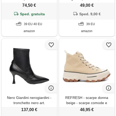
platform, lacci, modello
74,50 €
49,00 €
sf5095 ex014
Sped. gratuita
Sped. 9,00 €
39 EU 40 EU
39 EU
amazon
amazon
Nero Giardini nerogiardini -
REFRESH - scarpe donna
tronchetto nero art.
beige - scarpe comode e
I410830de nero 37
versatili - moda casual -
137,00 €
46,95 €
modello 17231702 (misurare