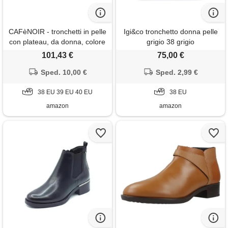
CAFèNOIR - tronchetti in pelle
Igi&co tronchetto donna pelle
con plateau, da donna, colore
grigio 38 grigio
nero, taglia 38
101,43 €
75,00 €
Sped. 10,00 €
Sped. 2,99 €
38 EU 39 EU 40 EU
38 EU
amazon
amazon