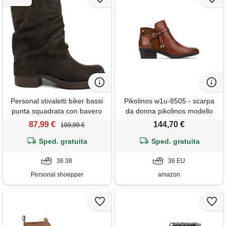
Personal stivaletti biker bassi
Pikolinos w1u-8505 - scarpa
punta squadrata con bavero
da donna pikolinos modello
risvolto "ruby" - camoscio
daroca 36/brown
87,99 €
144,70 €
109,99 €
marrone
Sped. gratuita
Sped. gratuita
36 38
36 EU
Personal shoepper
amazon