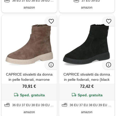
36 EU 37 EU 38 EU 39 EU 40 EU 41 EU
37 EU 39 EU
amazon
amazon
CAPRICE stivaletti da donna
CAPRICE stivaletti da donna
in pelle foderati, marrone
in pelle foderati, nero (black
(taupe suede), 42 eu
suede), 36 eu
70,91 €
72,42 €
Sped. gratuita
Sped. gratuita
36 EU 37 EU 38 EU 39 EU 40 EU 41 EU 42 EU
36 EU 37 EU 38 EU 39 EU 40 EU 41 EU 42 EU
amazon
amazon