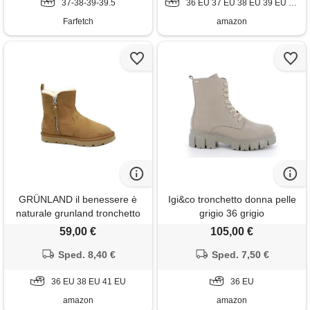
37-38-39-39.5
36 EU 37 EU 38 EU 39 EU 40 EU 41 EU 42 EU 43 EU 44 EU 46 EU 47 EU
Farfetch
amazon
GRÜNLAND il benessere è
Igi&co tronchetto donna pelle
naturale grunland tronchetto
grigio 36 grigio
scamosciato con cerniera
59,00 €
105,00 €
laterale | chab po1852 cuoio
Sped. 8,40 €
36
Sped. 7,50 €
36 EU 38 EU 41 EU
36 EU
amazon
amazon