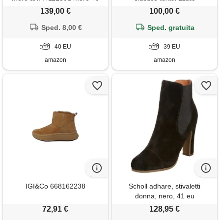
139,00 €
100,00 €
Sped. 8,00 €
Sped. gratuita
40 EU
39 EU
amazon
amazon
IGI&Co 668162238
Scholl adhare, stivaletti
donna, nero, 41 eu
72,91 €
128,95 €