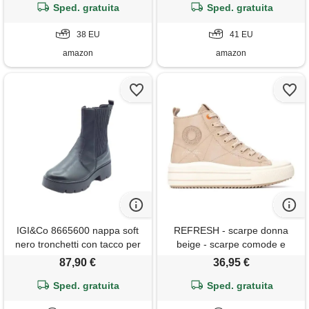
Sped. gratuita
Sped. gratuita
38 EU
41 EU
amazon
amazon
IGI&Co 8665600 nappa soft
REFRESH - scarpe donna
nero tronchetti con tacco per
beige - scarpe comode e
donna in pelle (taglia 37)
versatili - moda casual -
87,90 €
36,95 €
modello 17293906 (misurare
Sped. gratuita
Sped. gratuita
37)