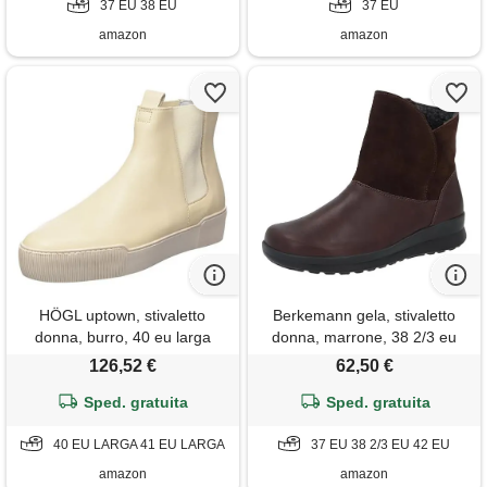
37 EU 38 EU
37 EU
amazon
amazon
HÖGL uptown, stivaletto
Berkemann gela, stivaletto
donna, burro, 40 eu larga
donna, marrone, 38 2/3 eu
126,52 €
62,50 €
Sped. gratuita
Sped. gratuita
40 EU LARGA 41 EU LARGA
37 EU 38 2/3 EU 42 EU
amazon
amazon