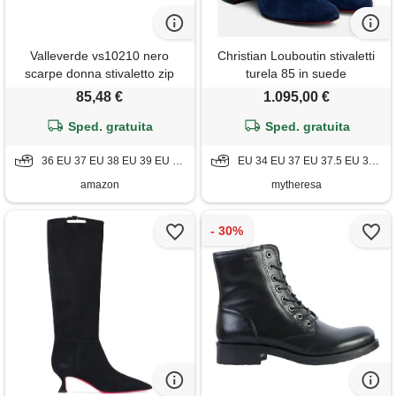
Valleverde vs10210 nero
Christian Louboutin stivaletti
scarpe donna stivaletto zip
turela 85 in suede
elastico pelle zeppa 38
85,48 €
1.095,00 €
Sped. gratuita
Sped. gratuita
36 EU 37 EU 38 EU 39 EU 40 EU
EU 34 EU 37 EU 37.5 EU 38 EU 39.5 EU 41.5
amazon
mytheresa