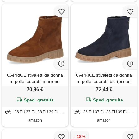
CAPRICE stivaletti da donna
CAPRICE stivaletti da donna
in pelle foderati, marrone
in pelle foderati, blu (ocean
(cognac suede), 42 eu
suede), 36 eu
70,86 €
72,44 €
Sped. gratuita
Sped. gratuita
36 EU 37 EU 38 EU 39 EU 40 EU 41 EU 42 EU
36 EU 37 EU 38 EU 39 EU 40 EU 41 EU
amazon
amazon