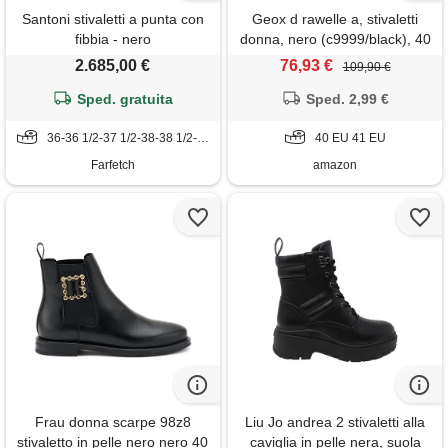
Santoni stivaletti a punta con
Geox d rawelle a, stivaletti
fibbia - nero
donna, nero (c9999/black), 40
eu
2.685,00 €
76,93 €
109,90 €
Sped. gratuita
Sped. 2,99 €
36-36 1/2-37 1/2-38-38 1/2-39-39 1/2-40
40 EU 41 EU
Farfetch
amazon
Frau donna scarpe 98z8
Liu Jo andrea 2 stivaletti alla
stivaletto in pelle nero nero 40
caviglia in pelle nera, suola