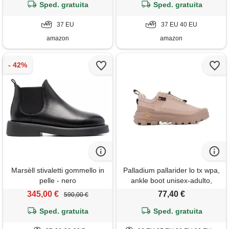
Sped. gratuita
Sped. gratuita
37)
37 EU
37 EU 40 EU
amazon
amazon
Marsèll stivaletti gommello in
Palladium pallarider lo tx wpa,
pelle - nero
ankle boot unisex-adulto,
sand flow, 40 eu
345,00 €
77,40 €
590,00 €
Sped. gratuita
Sped. gratuita