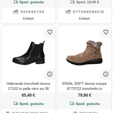
Sped. gratuita
Sped. 10,00 €
5-5.5-6-6.5-7.5-8
6-7-7.5-8-8.5-9-9.5-10
Farfetch
Farfetch
Valleverde tronchetti donna
ENVAL SOFT donna scarpe
17102 in pelle nero eu 36
8773722 tronchetto in
camoscio beige 39
65,40 €
79,90 €
Sped. gratuita
Sped. gratuita