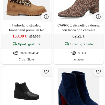
Timberland stivaletti
CAPRICE stivaletti da donna
Timberland premium 6in
con tacco con cerniera
leopard marrone
vegani, multicolore (leo
150,00 €
62,21 €
255,00 €
stretch), 36 eu
Sped. gratuita
Sped. gratuita
36 37 38 40 41
36 EU
Crush Store
amazon