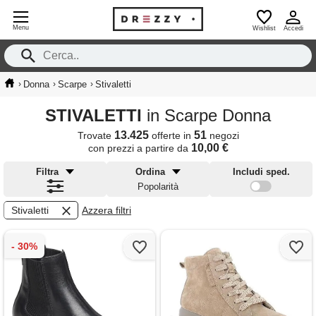
Menu
Wishlist
Accedi
›
›
›
Donna
Scarpe
Stivaletti
STIVALETTI
in Scarpe Donna
13.425
51
Trovate
offerte in
negozi
10,00 €
con prezzi a partire da
Filtra
Ordina
Includi sped.
Popolarità
Stivaletti
Azzera filtri