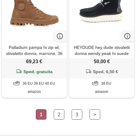
Palladium pampa hi zip wl,
HEYDUDE hey dude stivaletti
stivaletto donna, marrone, 36
donna wendy peak hi suede
eu
(nero, sistema taglie calzature
69,23 €
50,00 €
eu, adulto, donna, numero,
Sped. gratuita
media, 36)
Sped. 6,50 €
36 EU 39 EU 40 EU
36 EU
amazon
amazon
1
2
3
>