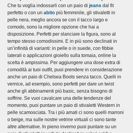
Che tu voglia indossarli con un paio di
jeans
dal fit
perfetto o con un
abito
più femminile, gli stivaletti in
pelle nera, meglio ancora se con il tacco largo e
comodo, sono la migliore opzione che hai a
disposizione. Perfetti per slanciare la figura, sono al
tempo stesso comodissimi. E in più sono declinati in
un’infinità di varianti: in pelle o in suede, con fibbie
laterali o applicazioni gioiello sulla tomaia, online la
scelta è ampissima. Per aggiungere una dose extra di
comodità ai tuoi outfit, puoi prendere in considerazione
anche un paio di Chelsea Boots senza tacco. Quelli in
vernice, ad esempio, sono perfetti per dare un twist
anche gli abbinamenti più basic, senza bisogno di
soffrire. Se vuoi cavalcare una delle tendenze del
momento, puoi puntare un paio di stivaletti Western in
pelle scamosciata. Tra i più amati ci sono quelli marroni
o beige, ma sulle nostre vetrine virtuali ci sono tante
altre alternative. In pieno inverno puoi puntare su un