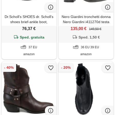
Dr.Scholl's SHOES dr. Scholl's
Nero Giardini tronchetti donna
shoes brief-ankle boot,
Nero Giardini i411270d testa
stivaletto donna, pelle
di moro/36 eu
76,37 €
135,00 €
149,50 €
scamosciata in microfibra
nera, 37 eu
Sped. gratuita
Sped. 1,50 €
37 EU
36 EU 39 EU
amazon
amazon