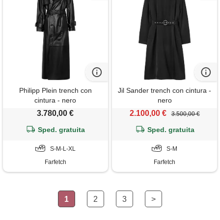
Philipp Plein trench con
Jil Sander trench con cintura -
cintura - nero
nero
3.780,00 €
2.100,00 €
3.500,00 €
Sped. gratuita
Sped. gratuita
S-M-L-XL
S-M
Farfetch
Farfetch
1
2
3
>