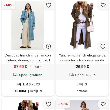
Desigual, trench in denim con
Yancremio trench elegante da
cintura, donna, cotone, blu, l
donna trench classico moda
casual in vita giacca lunga
87,60 €
26,99 €
219,00 €
leggera da lavoro per la
Sped. gratuita
primavera e l'autunno (caffè,
Sped. 4,80 €
s)
L M S XL XS
S
OFFICIAL
Desigual
amazon