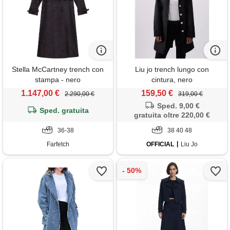
Stella McCartney trench con
Liu jo trench lungo con
stampa - nero
cintura, nero
1.147,00 €
159,50 €
2.290,00 €
319,00 €
Sped. 9,00 €
Sped. gratuita
gratuita oltre 220,00 €
36-38
38 40 48
Farfetch
OFFICIAL
Liu Jo