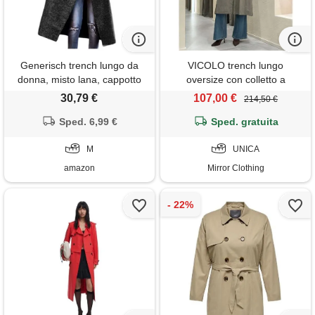
Generisch trench lungo da
VICOLO trench lungo
donna, misto lana, cappotto
oversize con colletto a
invernale oversize, risvolto
contrasto;VICOLO, verde
30,79 €
107,00 €
214,50 €
elegante, giacca di lana,
cappotto lungo oversize,
Sped. 6,99 €
Sped. gratuita
giacca invernale, nero , m
M
UNICA
amazon
Mirror Clothing