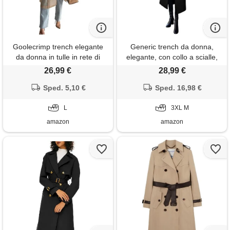
Goolecrimp trench elegante
Generic trench da donna,
da donna in tulle in rete di
elegante, con collo a scialle,
organza trasparente trench
doppiopetto, lungo, soprabito
26,99 €
28,99 €
coat con risvolto a fessura
classico, caldo e spesso,
cardigan lungo con lacci
Sped. 5,10 €
Sped. 16,98 €
nero, 3xl
doppiopetto (kaki, l)
L
3XL M
amazon
amazon