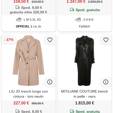
159,50 €
1.347,00 €
319,00 €
2.690,00 €
Sped. 9,00 €
Sped. gratuita
gratuita oltre 220,00 €
L M S XL XS
2-4-6-8
OFFICIAL
Liu Jo
Farfetch
LIU JO trench lungo con
MITILIANE COUTURE trench
cintura - toni neutri
in pelle - nero
227,00 €
1.815,00 €
360,00 €
Sped. 8,00 €
Sped. gratuita