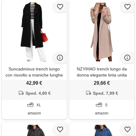
Suncadmious trench lungo
NZYIHAO trench lungo da
con risvolto a maniche lunghe
donna elegante tinta unita
con risvolto a tacca a maniche
cappotto di lana a maniche
42,99 €
29,66 €
lunghe da donna (nero, xl)
lunghe, giacca invernale
Sped. 4,80 €
sottile, giacca a vento con
Sped. 7,99 €
cintura, autunno inverno,
XL
giacca a vento, beige. , s
S
amazon
amazon