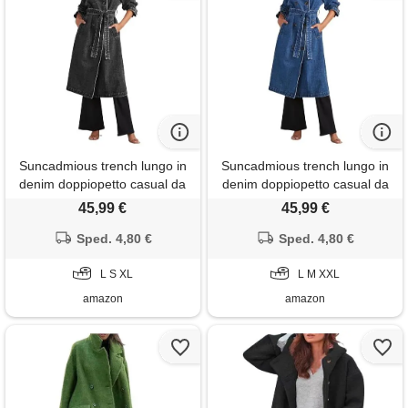
Suncadmious trench lungo in
Suncadmious trench lungo in
denim doppiopetto casual da
denim doppiopetto casual da
donna trench con giacca di
donna trench con giacca di
45,99 €
45,99 €
jeans con cappotto spolverino
jeans con cappotto spolverino
con cintura (nero, s)
Sped. 4,80 €
con cintura (blu, xxl)
Sped. 4,80 €
L S XL
L M XXL
amazon
amazon