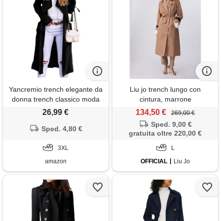
Yancremio trench elegante da
Liu jo trench lungo con
donna trench classico moda
cintura, marrone
casual in vita giacca lunga
26,99 €
134,50 €
269,00 €
leggera da lavoro per la
Sped. 9,00 €
primavera e l'autunno (nero,
Sped. 4,80 €
gratuita oltre 220,00 €
3xl)
3XL
L
amazon
OFFICIAL
Liu Jo