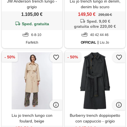
JW Anderson trench lungo -
Liu jo trench lungo in denim,
grigio
denim blu scuro
1.105,00 €
149,50 €
299,00 €
Sped. 9,00 €
Sped. gratuita
gratuita oltre 220,00 €
6-8-10
40 42 44 46
Farfetch
OFFICIAL
Liu Jo
Liu jo trench lungo con
Burberry trench doppiopetto
foulard, beige
con cappuccio - grigio