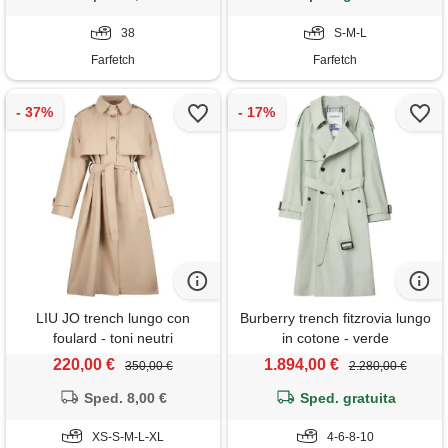
38
S-M-L
Farfetch
Farfetch
LIU JO trench lungo con
Burberry trench fitzrovia lungo
foulard - toni neutri
in cotone - verde
220,00 €
1.894,00 €
350,00 €
2.280,00 €
Sped. 8,00 €
Sped. gratuita
XS-S-M-L-XL
4-6-8-10