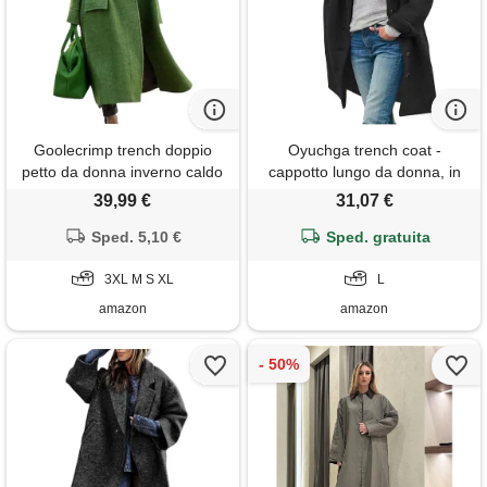
Goolecrimp trench doppio
Oyuchga trench coat -
petto da donna inverno caldo
cappotto lungo da donna, in
lungo cappotto in misto di
lana con cappuccio, elegante,
39,99 €
31,07 €
lana classico risvolto oversize
tinta unita, per le mezze
business casual cappotto di
Sped. 5,10 €
stagioni, invernale, comodo,
Sped. gratuita
moda (verde, m)
caldo, casual, con cappuccio
3XL M S XL
e tasche, a nero, l
L
amazon
amazon