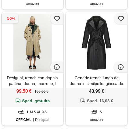
amazon
amazon
Desigual, trench con doppia
Generic trench lungo da
pattina, donna, marrone, l
donna in similpelle, giacca da
motociclista leggera, giacca
99,50 €
43,99 €
199,00 €
motociclista alla moda
Sped. gratuita
Sped. 16,98 €
autunnale
L M S XL XS
S
OFFICIAL
Desigual
amazon