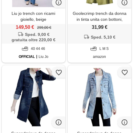
Liu jo trench con ricami
Goolecrimp trench da donna
gioiello, beige
in tinta unita con bottoni,
cintura, doppio petto, risvolto -
149,50 €
31,99 €
299,00 €
cappotto lungo alto al
Sped. 9,00 €
ginocchio (verde, l)
Sped. 5,10 €
gratuita oltre 220,00 €
40 44 46
L M S
OFFICIAL
Liu Jo
amazon