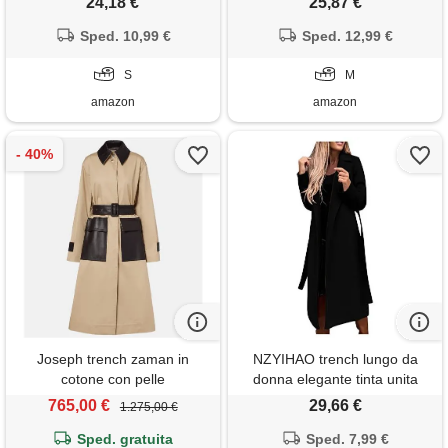
24,18 €
25,87 €
giacca trench con cintura
alla moda, vintage, con
cappotto donna cappotto di
Sped. 10,99 €
bottoni, cardigan, comodo
Sped. 12,99 €
cotone giacca a vento
cappotto invernale, colore:
cappotto di mezzogiorno
S
rosso, m
M
antivento collo
amazon
amazon
Joseph trench zaman in
NZYIHAO trench lungo da
cotone con pelle
donna elegante tinta unita
cappotto di lana a maniche
765,00 €
29,66 €
1.275,00 €
lunghe, giacca invernale
Sped. gratuita
sottile, giacca a vento con
Sped. 7,99 €