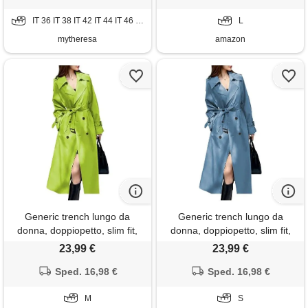
cintura, autunno inverno,
IT 36 IT 38 IT 42 IT 44 IT 46 IT 48
giacca a vento, nero , l
L
mytheresa
amazon
Generic trench lungo da
Generic trench lungo da
donna, doppiopetto, slim fit,
donna, doppiopetto, slim fit,
maxi soprabito, giacca lunga,
maxi soprabito, giacca lunga,
23,99 €
23,99 €
elegante e casual, invernale
elegante e casual, invernale
Sped. 16,98 €
Sped. 16,98 €
M
S