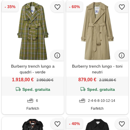
Burberry trench lungo a
Burberry trench lungo - toni
quadri - verde
neutri
1.918,00 €
879,00 €
2.950,00 €
2.190,00 €
Sped. gratuita
Sped. gratuita
6
2-4-6-8-10-12-14
Farfetch
Farfetch