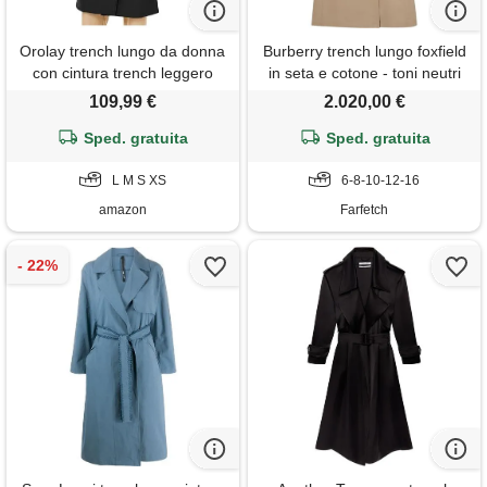
Orolay trench lungo da donna
Burberry trench lungo foxfield
con cintura trench leggero
in seta e cotone - toni neutri
doppiopetto con spolverino
109,99 €
2.020,00 €
Sped. gratuita
Sped. gratuita
L M S XS
6-8-10-12-16
amazon
Farfetch