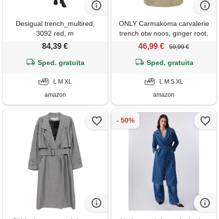
Desigual trench_multired,
ONLY Carmakoma carvalerie
3092 red, m
trench otw noos, ginger root,
s, ginger root, s
84,39 €
46,99 €
59,99 €
Sped. gratuita
Sped. gratuita
L M XL
L M S XL
amazon
amazon