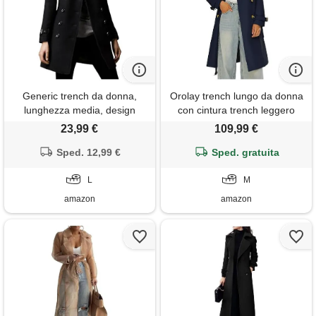
Generic trench da donna,
Orolay trench lungo da donna
lunghezza media, design
con cintura trench leggero
semplice, revers a lancia,
doppiopetto con spolverino
23,99 €
109,99 €
doppiopetto, cappotto medio
Sped. 12,99 €
lungo
Sped. gratuita
L
M
amazon
amazon