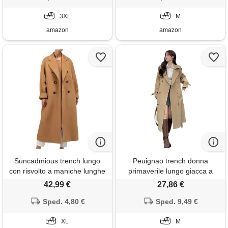
giacche abbigliamento donna
saldi
3XL
M
amazon
amazon
Suncadmious trench lungo
Peuignao trench donna
con risvolto a maniche lunghe
primaverile lungo giacca a
con risvolto a tacca a maniche
vento giubbino antivento
42,99 €
27,86 €
lunghe da donna (kaki, xl)
giubbotto antivento donna
Sped. 4,80 €
long giaccone cappotto trench
Sped. 9,49 €
coat trenche women
XL
trenchcoat lungo donn
M