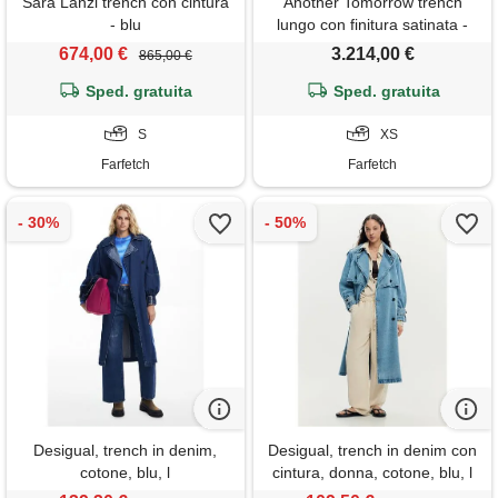
Sara Lanzi trench con cintura
Another Tomorrow trench
- blu
lungo con finitura satinata -
nero
674,00 €
3.214,00 €
865,00 €
Sped. gratuita
Sped. gratuita
S
XS
Farfetch
Farfetch
Desigual, trench in denim,
Desigual, trench in denim con
cotone, blu, l
cintura, donna, cotone, blu, l