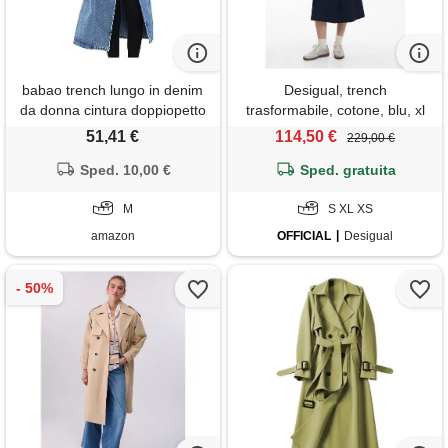
babao trench lungo in denim
Desigual, trench
da donna cintura doppiopetto
trasformabile, cotone, blu, xl
cappotto lungo in jeans
51,41 €
114,50 €
229,00 €
cappotto trench in denim con
Sped. 10,00 €
risvolto
Sped. gratuita
M
S XL XS
amazon
OFFICIAL
Desigual