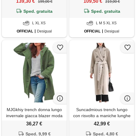
139,30 €
109,50 €
199,00 €
219,00 €
Sped. gratuita
Sped. gratuita
L XL XS
L M S XL XS
OFFICIAL
Desigual
OFFICIAL
Desigual
MJGkhiy trench donna lungo
Suncadmious trench lungo
invernale giacca blazer moda
con risvolto a maniche lunghe
giubbini maniche lunghe
con risvolto a tacca a maniche
36,27 €
42,99 €
cardigan lana giubbotti tinta
lunghe da donna (beige, m)
unita giaccone con cappuccio
Sped. 9,99 €
Sped. 4,80 €