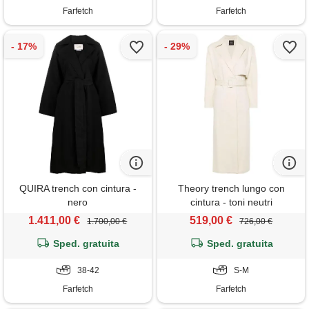
Farfetch
Farfetch
QUIRA trench con cintura -
Theory trench lungo con
nero
cintura - toni neutri
1.411,00 €
519,00 €
1.700,00 €
726,00 €
Sped. gratuita
Sped. gratuita
38-42
S-M
Farfetch
Farfetch