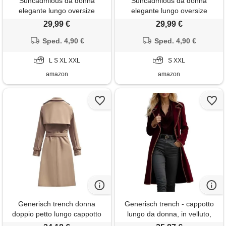
Suncadmious da donna
Suncadmious da donna
elegante lungo oversize
elegante lungo oversize
abbottonato trench coat
abbottonato trench coat
29,99 €
29,99 €
risvolto denim parka con
risvolto denim parka con
bottoni sottile monopetto di
Sped. 4,90 €
bottoni sottile monopetto di
Sped. 4,90 €
media lunghezza trench
media lunghezza trench
giacca autunnale (blu scuro,
L S XL XXL
giacca autunnale (blu, s)
S XXL
s)
amazon
amazon
Generisch trench donna
Generisch trench - cappotto
doppio petto lungo cappotto
lungo da donna, in velluto,
classico autunno primavera,
caldo, con colletto a risvolto,