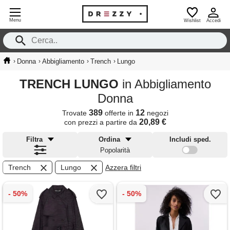
Menu
Wishlist
Accedi
›
›
›
›
Donna
Abbigliamento
Trench
Lungo
TRENCH LUNGO
in Abbigliamento
Donna
389
12
Trovate
offerte in
negozi
20,89 €
con prezzi a partire da
Filtra
Ordina
Includi sped.
Popolarità
Trench
Lungo
Azzera filtri