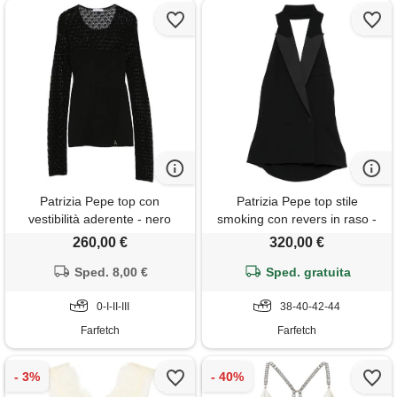
Patrizia Pepe top con
Patrizia Pepe top stile
vestibilità aderente - nero
smoking con revers in raso -
nero
260,00 €
320,00 €
Sped. 8,00 €
Sped. gratuita
0-I-II-III
38-40-42-44
Farfetch
Farfetch