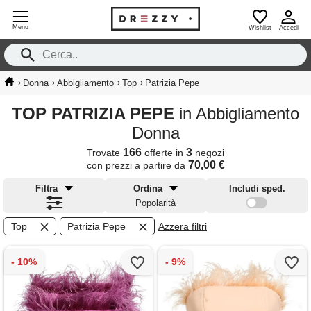
Menu
Wishlist
Accedi
›
›
›
›
Donna
Abbigliamento
Top
Patrizia Pepe
TOP PATRIZIA PEPE
in Abbigliamento
Donna
166
3
Trovate
offerte in
negozi
70,00 €
con prezzi a partire da
Filtra
Ordina
Includi sped.
Popolarità
Top
Patrizia Pepe
Azzera filtri