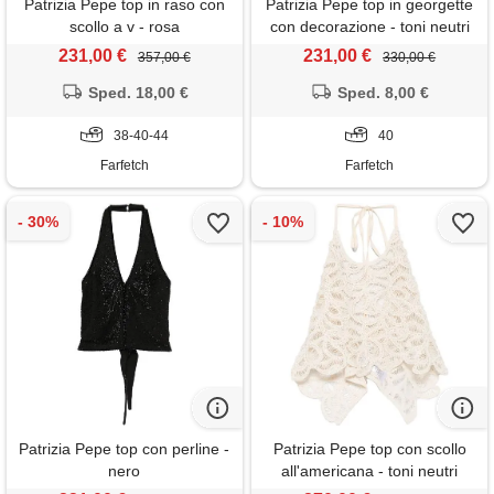
Patrizia Pepe top in raso con
Patrizia Pepe top in georgette
scollo a v - rosa
con decorazione - toni neutri
231,00 €
231,00 €
357,00 €
330,00 €
Sped. 18,00 €
Sped. 8,00 €
38-40-44
40
Farfetch
Farfetch
Patrizia Pepe top con perline -
Patrizia Pepe top con scollo
nero
all'americana - toni neutri