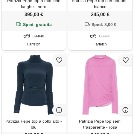
Patrizia Pepe top a maniche
Patrizia Pepe top con bottoni -
lunghe - nero
bianco
395,00 €
245,00 €
Sped. gratuita
Sped. 8,00 €
0-I-II-III
0-I-II-III
Farfetch
Farfetch
Patrizia Pepe top a collo alto -
Patrizia Pepe top semi
blu
trasparente - rosa