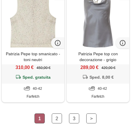
Patrizia Pepe top smanicato -
Patrizia Pepe top con
toni neutri
decorazione - grigio
310,00 €
289,00 €
450,00 €
420,00 €
Sped. gratuita
Sped. 8,00 €
40-42
40-42
Farfetch
Farfetch
1
2
3
>