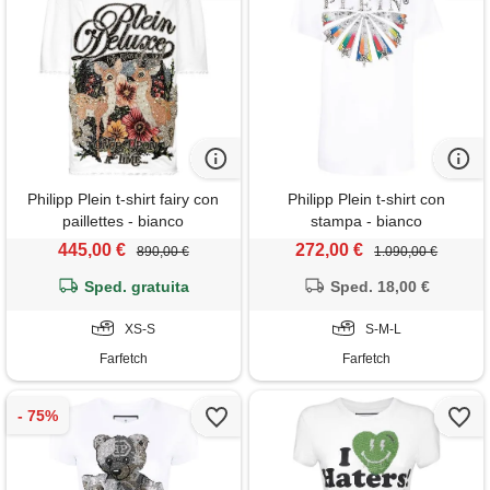
Philipp Plein t-shirt fairy con
Philipp Plein t-shirt con
paillettes - bianco
stampa - bianco
445,00 €
272,00 €
890,00 €
1.090,00 €
Sped. gratuita
Sped. 18,00 €
XS-S
S-M-L
Farfetch
Farfetch