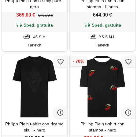
Philipp Plein t-shirt sexy pure -
Philipp Plein t-shirt con
nero
stampa - bianco
369,00 €
644,00 €
670,00 €
Sped. gratuita
Sped. gratuita
XS-S-M
XS-S-M-L
Farfetch
Farfetch
Philipp Plein t-shirt con ricamo
Philipp Plein t-shirt con
skull - nero
stampa - nero