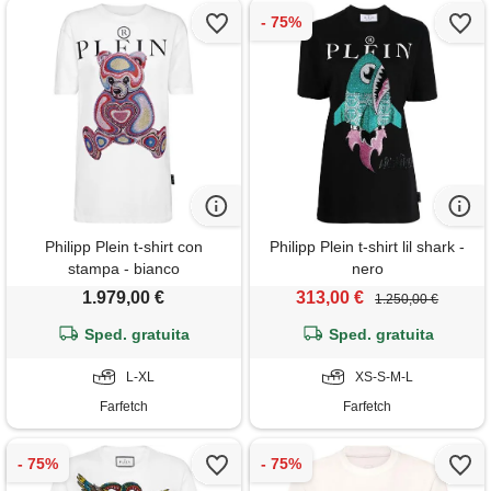
Philipp Plein t-shirt con
Philipp Plein t-shirt lil shark -
stampa - bianco
nero
1.979,00 €
313,00 €
1.250,00 €
Sped. gratuita
Sped. gratuita
L-XL
XS-S-M-L
Farfetch
Farfetch