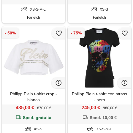
XS-S-M-L
XS-S
Farfetch
Farfetch
Philipp Plein t-shirt crop -
Philipp Plein t-shirt con strass
bianco
- nero
435,00 €
245,00 €
870,00 €
980,00 €
Sped. gratuita
Sped. 10,00 €
XS-S
XS-S-M-L