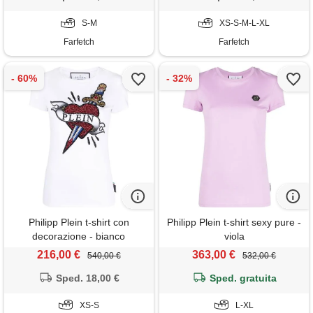
S-M
XS-S-M-L-XL
Farfetch
Farfetch
Philipp Plein t-shirt con
Philipp Plein t-shirt sexy pure -
decorazione - bianco
viola
216,00 €
363,00 €
540,00 €
532,00 €
Sped. 18,00 €
Sped. gratuita
XS-S
L-XL