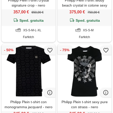
Philipp Plein t-shirt crystal
Philipp Plein t-shirt teddy
signature crop - nero
beach crystal in cotone sexy
pure fit - toni neutri
357,00 €
375,00 €
650,00 €
750,00 €
Sped. gratuita
Sped. gratuita
XS-S-M-L-XL
XS-S-M
Farfetch
Farfetch
Philipp Plein t-shirt con
Philipp Plein t-shirt sexy pure
monogramma jacquard - nero
con strass - nero