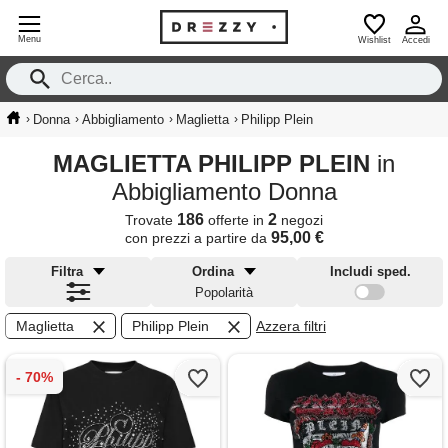
Menu
Wishlist
Accedi
›
›
›
›
Donna
Abbigliamento
Maglietta
Philipp Plein
MAGLIETTA PHILIPP PLEIN
in
Abbigliamento Donna
186
2
Trovate
offerte in
negozi
95,00 €
con prezzi a partire da
Filtra
Ordina
Includi sped.
Popolarità
Maglietta
Philipp Plein
Azzera filtri