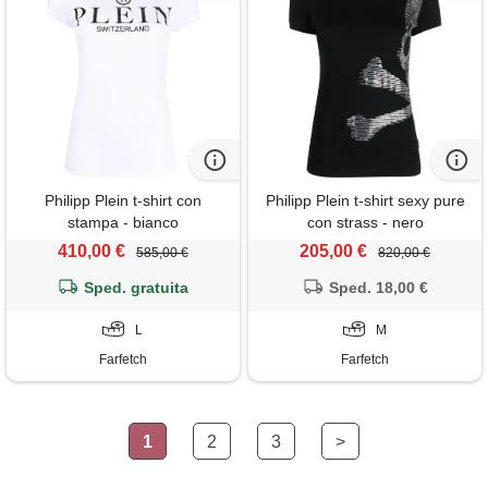
Philipp Plein t-shirt con
Philipp Plein t-shirt sexy pure
stampa - bianco
con strass - nero
410,00 €
205,00 €
585,00 €
820,00 €
Sped. gratuita
Sped. 18,00 €
L
M
Farfetch
Farfetch
1
2
3
>