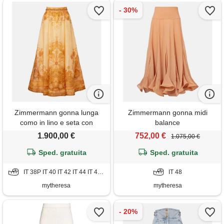
Zimmermann gonna lunga
Zimmermann gonna midi
como in lino e seta con
balance
stampa
1.900,00 €
752,00 €
1.075,00 €
Sped. gratuita
Sped. gratuita
IT 38P IT 40 IT 42 IT 44 IT 46 IT 48
IT 48
mytheresa
mytheresa