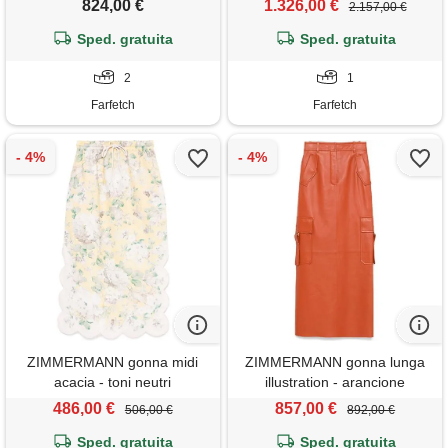
824,00 €
1.326,00 €
2.157,00 €
Sped. gratuita
Sped. gratuita
2
1
Farfetch
Farfetch
ZIMMERMANN gonna midi
ZIMMERMANN gonna lunga
acacia - toni neutri
illustration - arancione
486,00 €
857,00 €
506,00 €
892,00 €
Sped. gratuita
Sped. gratuita