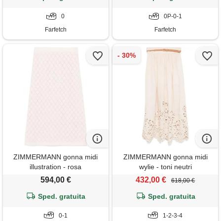
0
0P-0-1
Farfetch
Farfetch
ZIMMERMANN gonna midi
ZIMMERMANN gonna midi
illustration - rosa
wylie - toni neutri
594,00 €
432,00 €
618,00 €
Sped. gratuita
Sped. gratuita
0-1
1-2-3-4