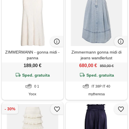
ZIMMERMANN - gonna midi -
Zimmermann gonna midi di
panna
jeans wandlerlust
189,00 €
680,00 €
850,00 €
Sped. gratuita
Sped. gratuita
0 1
IT 38P IT 40
Yoox
mytheresa