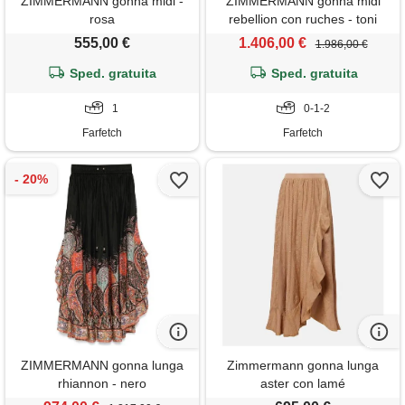
ZIMMERMANN gonna midi -
ZIMMERMANN gonna midi
rosa
rebellion con ruches - toni
neutri
555,00 €
1.406,00 €
1.986,00 €
Sped. gratuita
Sped. gratuita
1
0-1-2
Farfetch
Farfetch
ZIMMERMANN gonna lunga
Zimmermann gonna lunga
rhiannon - nero
aster con lamé