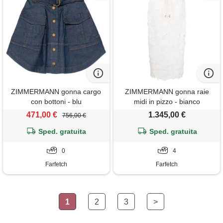
ZIMMERMANN gonna cargo
ZIMMERMANN gonna raie
con bottoni - blu
midi in pizzo - bianco
471,00 €
1.345,00 €
756,00 €
Sped. gratuita
Sped. gratuita
0
4
Farfetch
Farfetch
1
2
3
>