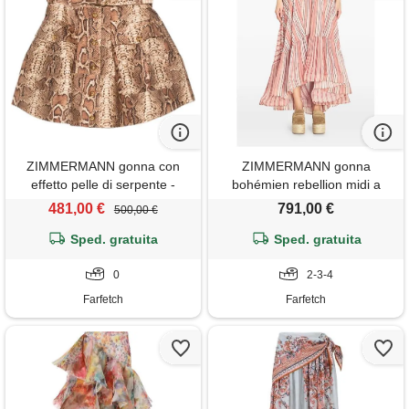
ZIMMERMANN gonna con
ZIMMERMANN gonna
effetto pelle di serpente -
bohémien rebellion midi a
marrone
righe - rosa
481,00 €
791,00 €
500,00 €
Sped. gratuita
Sped. gratuita
0
2-3-4
Farfetch
Farfetch