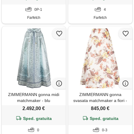
0P-1
4
Farfetch
Farfetch
ZIMMERMANN gonna midi
ZIMMERMANN gonna
matchmaker - blu
svasata matchmaker a fiori -
toni neutri
2.492,00 €
845,00 €
Sped. gratuita
Sped. gratuita
0
0-3