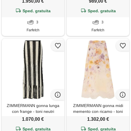
1.950,00 €
989,00 €
Sped. gratuita
Sped. gratuita
3
3
Farfetch
Farfetch
ZIMMERMANN gonna lunga
ZIMMERMANN gonna midi
con frange - toni neutri
memento con ricamo - toni
neutri
1.070,00 €
1.302,00 €
Sped. gratuita
Sped. gratuita