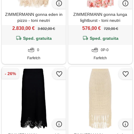
ZIMMERMANN gonna eden in
ZIMMERMANN gonna lunga
pizzo - toni neutri
lightburst - toni neutri
2.830,00 €
576,00 €
3.602,00 €
720,00 €
Sped. gratuita
Sped. gratuita
0
0P-0
Farfetch
Farfetch