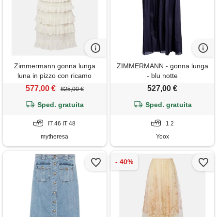
Zimmermann gonna lunga
ZIMMERMANN - gonna lunga
luna in pizzo con ricamo
- blu notte
577,00 €
527,00 €
825,00 €
Sped. gratuita
Sped. gratuita
IT 46 IT 48
1 2
mytheresa
Yoox