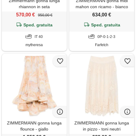
Zimmermann gonna lunga
ZIMMERMANN gonna midi
rhiannon in seta
mahon con ricamo - bianco
570,00 €
634,00 €
950,00 €
Sped. gratuita
Sped. gratuita
IT 40
0P-0-1-2-3
mytheresa
Farfetch
ZIMMERMANN gonna lunga
ZIMMERMANN gonna lunga
flounce - giallo
in pizzo - toni neutri