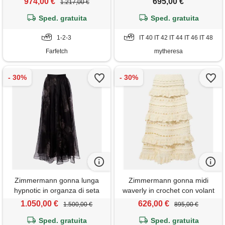
974,00 €
695,00 €
1.217,00 €
Sped. gratuita
Sped. gratuita
1-2-3
IT 40 IT 42 IT 44 IT 46 IT 48
Farfetch
mytheresa
Zimmermann gonna lunga
Zimmermann gonna midi
hypnotic in organza di seta
waverly in crochet con volant
1.050,00 €
626,00 €
1.500,00 €
895,00 €
Sped. gratuita
Sped. gratuita