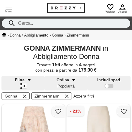
Menu
Wishlist
Accedi
›
›
›
›
Donna
Abbigliamento
Gonna
Zimmermann
GONNA ZIMMERMANN
in
Abbigliamento Donna
156
4
Trovate
offerte in
negozi
179,00 €
con prezzi a partire da
Filtra
Ordina
Includi sped.
Popolarità
Gonna
Zimmermann
Azzera filtri