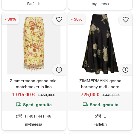
Farfetch
mytheresa
Zimmermann gonna midi
ZIMMERMANN gonna
matchmaker in lino
harmony midi - nero
1.015,00 €
725,00 €
1.450,00 €
1.449,00 €
Sped. gratuita
Sped. gratuita
IT 40 IT 44 IT 46
1
mytheresa
Farfetch