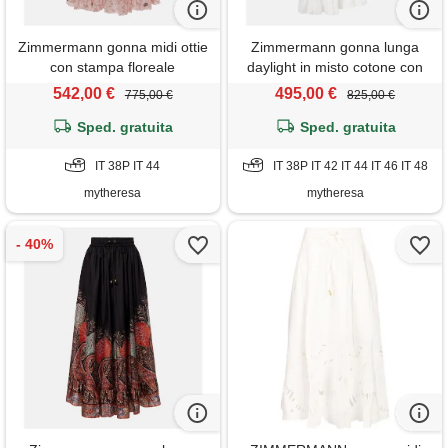
Zimmermann gonna midi ottie
Zimmermann gonna lunga
con stampa floreale
daylight in misto cotone con
volant
542,00 €
495,00 €
775,00 €
825,00 €
Sped. gratuita
Sped. gratuita
IT 38P IT 44
IT 38P IT 42 IT 44 IT 46 IT 48
mytheresa
mytheresa