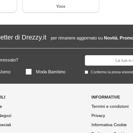
Yoox
letter di Drezzy.it
per rimanere aggiornato su
Novità
,
Promo
teressato?
Uomo
Moda Bambino
Confermo la presa visione
e
Termini e condizioni
 Negozi
Privacy
peciali
Informativa Cookie