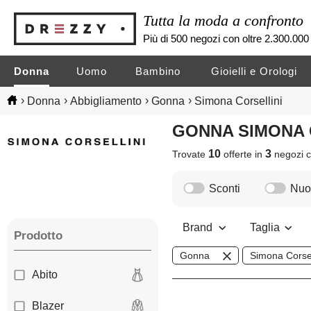
Tutta la moda a confronto
Più di 500 negozi con oltre 2.300.000 
Donna
Uomo
Bambino
Gioielli e Orologi
›
›
›
›
Donna
Abbigliamento
Gonna
Simona Corsellini
GONNA SIMONA
10
3
Trovate
offerte in
negozi
c
Sconti
Nuov
Brand
Taglia
Prodotto
Gonna
Simona Corsel
Abito
Blazer