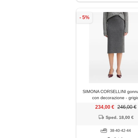
Gonna
Jeans
Maglietta
Maglione
Mantella
Minigonna
SIMONA CORSELLINI gonna
Pantaloni
con decorazione - grigi
234,00 €
246,00 €
Shorts
Sped. 18,00 €
Soprabito
38-40-42-44
Top