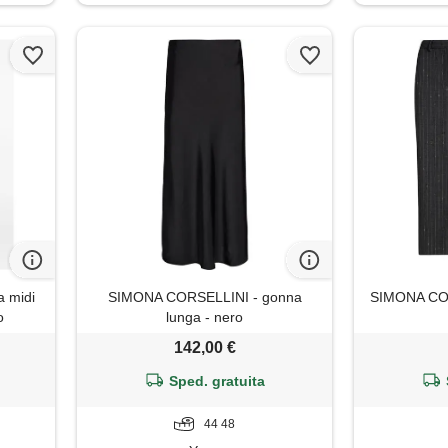
 midi
SIMONA CORSELLINI - gonna
SIMONA COR
o
lunga - nero
142,00 €
Sped. gratuita
44 48