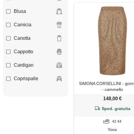
Blusa
Camicia
Canotta
Cappotto
Cardigan
Coprispalle
SIMONA CORSELLINI - gonn
- cammello
Dolcevita
148,00 €
Giacca
Sped. gratuita
Gilet
42 44
Yoox
Giubbotto