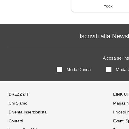
Yoox
Iscriviti alla News
A cosa sei in
Moda Donna
Moda 
Chi Siamo
Magazin
Diventa Inserzionista
I Nostri
Contatti
Eventi S