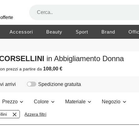
offerte
Accessori
Beauty
Sport
Brand
Offi
 CORSELLINI
in Abbigliamento Donna
108,00 €
on prezzi a partire da
i arrivi
Spedizione gratuita
Prezzo
Colore
Materiale
Negozio
lini
Azzera filtri