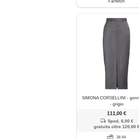
Farfetch
Tute jumpsuit
SIMONA CORSELLINI - gonn
- grigio
111,00 €
Sped. 6,00 €
gratuita oltre 120,00 
38 44