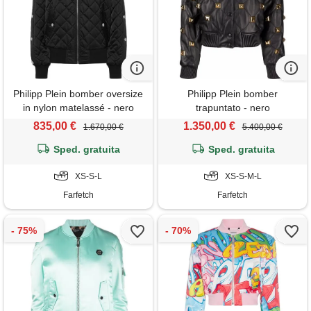
Philipp Plein bomber oversize
Philipp Plein bomber
in nylon matelassé - nero
trapuntato - nero
835,00 €
1.350,00 €
1.670,00 €
5.400,00 €
Sped. gratuita
Sped. gratuita
XS-S-L
XS-S-M-L
Farfetch
Farfetch