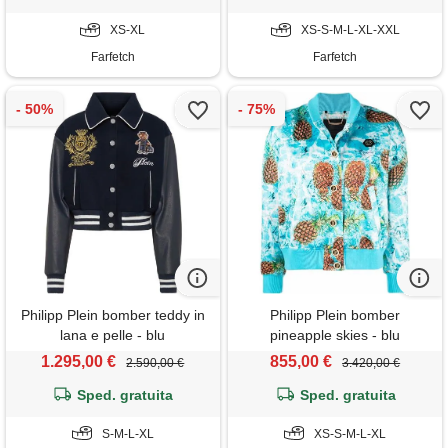
XS-XL
XS-S-M-L-XL-XXL
Farfetch
Farfetch
Philipp Plein bomber teddy in
Philipp Plein bomber
lana e pelle - blu
pineapple skies - blu
1.295,00 €
855,00 €
2.590,00 €
3.420,00 €
Sped. gratuita
Sped. gratuita
S-M-L-XL
XS-S-M-L-XL