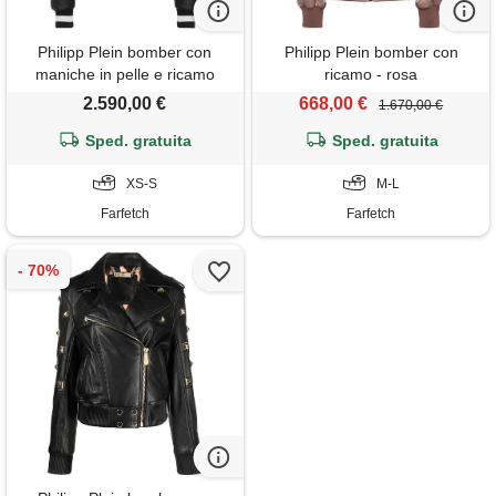
Philipp Plein bomber con
Philipp Plein bomber con
maniche in pelle e ricamo
ricamo - rosa
logo - nero
2.590,00 €
668,00 €
1.670,00 €
Sped. gratuita
Sped. gratuita
XS-S
M-L
Farfetch
Farfetch