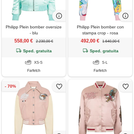
Philipp Plein bomber oversize
Philipp Plein bomber con
- blu
stampa crop - rosa
558,00 €
492,00 €
2.230,00 €
1.640,00 €
Sped. gratuita
Sped. gratuita
XS-S
S-L
Farfetch
Farfetch