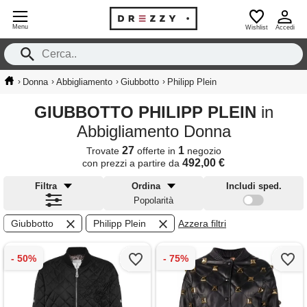
Menu
Wishlist
Accedi
›
›
›
›
Donna
Abbigliamento
Giubbotto
Philipp Plein
GIUBBOTTO PHILIPP PLEIN
in
Abbigliamento Donna
27
1
Trovate
offerte in
negozio
492,00 €
con prezzi a partire da
Filtra
Ordina
Includi sped.
Popolarità
Giubbotto
Philipp Plein
Azzera filtri