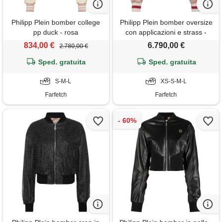
Philipp Plein bomber college
Philipp Plein bomber oversize
pp duck - rosa
con applicazioni e strass -
rosa
834,00 €
6.790,00 €
2.780,00 €
Sped. gratuita
Sped. gratuita
S-M-L
XS-S-M-L
Farfetch
Farfetch