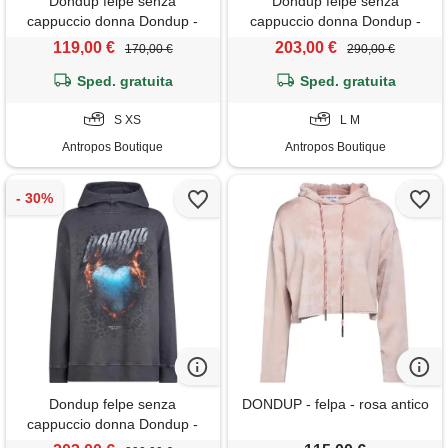
Dondup felpe senza
Dondup felpe senza
cappuccio donna Dondup -
cappuccio donna Dondup -
felpa over in felpa diagonale -
felpa - nero
119,00 €
203,00 €
170,00 €
290,00 €
bianco
Sped. gratuita
Sped. gratuita
S XS
L M
Antropos Boutique
Antropos Boutique
Dondup felpe senza
DONDUP - felpa - rosa antico
cappuccio donna Dondup -
felpa - nero