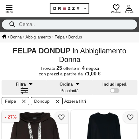
Menu
Wishlist
Accedi
›
›
›
›
Donna
Abbigliamento
Felpa
Dondup
FELPA DONDUP
in Abbigliamento
Donna
25
4
Trovate
offerte in
negozi
71,00 €
con prezzi a partire da
Filtra
Ordina
Includi sped.
Popolarità
Felpa
Dondup
Azzera filtri