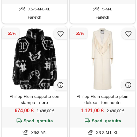
XS-S-M-L-XL
S-M-L
Farfetch
Farfetch
Philipp Plein cappotto con
Philipp Plein cappotto plein
stampa - nero
deluxe - toni neutri
674,00 €
1.121,00 €
1.498,00 €
2.490,00 €
Sped. gratuita
Sped. gratuita
XS/S-M/L
XS-S-M-L-XL