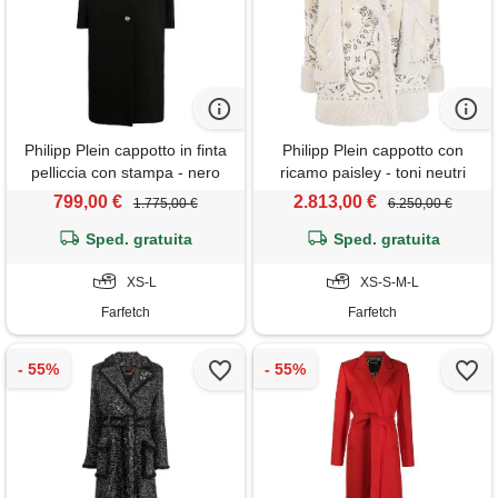
Philipp Plein cappotto in finta
Philipp Plein cappotto con
pelliccia con stampa - nero
ricamo paisley - toni neutri
799,00 €
2.813,00 €
1.775,00 €
6.250,00 €
Sped. gratuita
Sped. gratuita
XS-L
XS-S-M-L
Farfetch
Farfetch