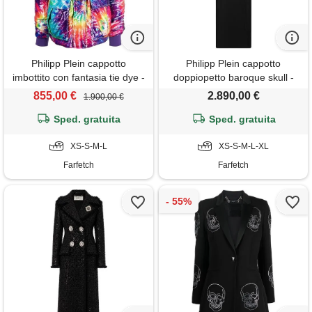
Philipp Plein cappotto
Philipp Plein cappotto
imbottito con fantasia tie dye -
doppiopetto baroque skull -
blu
nero
855,00 €
2.890,00 €
1.900,00 €
Sped. gratuita
Sped. gratuita
XS-S-M-L
XS-S-M-L-XL
Farfetch
Farfetch