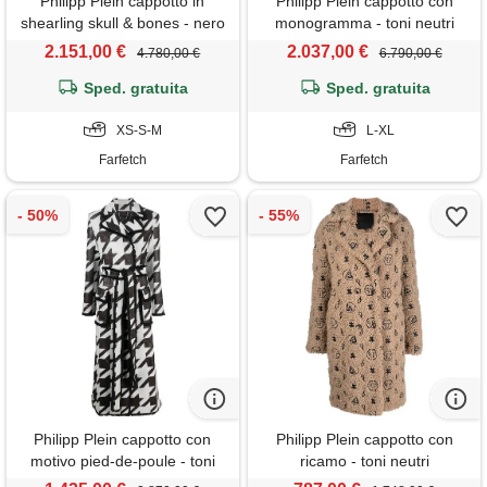
Philipp Plein cappotto in
Philipp Plein cappotto con
shearling skull & bones - nero
monogramma - toni neutri
2.151,00 €
2.037,00 €
4.780,00 €
6.790,00 €
Sped. gratuita
Sped. gratuita
XS-S-M
L-XL
Farfetch
Farfetch
Philipp Plein cappotto con
Philipp Plein cappotto con
motivo pied-de-poule - toni
ricamo - toni neutri
neutri