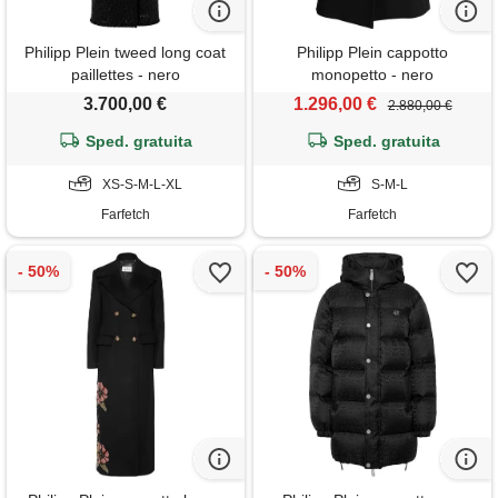
Philipp Plein tweed long coat
Philipp Plein cappotto
paillettes - nero
monopetto - nero
3.700,00 €
1.296,00 €
2.880,00 €
Sped. gratuita
Sped. gratuita
XS-S-M-L-XL
S-M-L
Farfetch
Farfetch