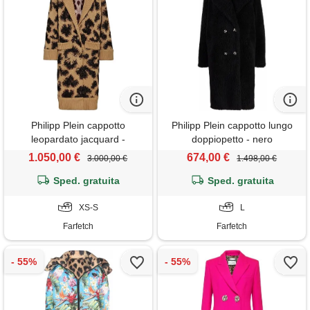
Philipp Plein cappotto
Philipp Plein cappotto lungo
leopardato jacquard -
doppiopetto - nero
marrone
1.050,00 €
674,00 €
3.000,00 €
1.498,00 €
Sped. gratuita
Sped. gratuita
XS-S
L
Farfetch
Farfetch