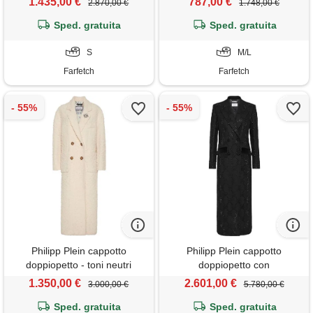
1.435,00 €
787,00 €
2.870,00 €
1.748,00 €
Sped. gratuita
Sped. gratuita
S
M/L
Farfetch
Farfetch
Philipp Plein cappotto
Philipp Plein cappotto
doppiopetto - toni neutri
doppiopetto con
monogramma - nero
1.350,00 €
2.601,00 €
3.000,00 €
5.780,00 €
Sped. gratuita
Sped. gratuita