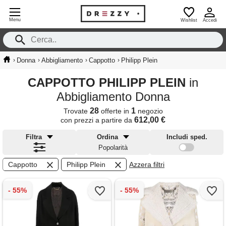
Menu
Wishlist
Accedi
›
›
›
›
Donna
Abbigliamento
Cappotto
Philipp Plein
CAPPOTTO PHILIPP PLEIN
in
Abbigliamento Donna
28
1
Trovate
offerte in
negozio
612,00 €
con prezzi a partire da
Filtra
Ordina
Includi sped.
Popolarità
Cappotto
Philipp Plein
Azzera filtri