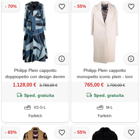
Philipp Plein cappotto
Philipp Plein cappotto
doppiopetto con design denim
monopetto iconic plein - toni
patchwork - blu
neutri
1.128,00 €
765,00 €
3.760,00 €
1.700,00 €
Sped. gratuita
Sped. gratuita
XS-S-L
M-L
Farfetch
Farfetch