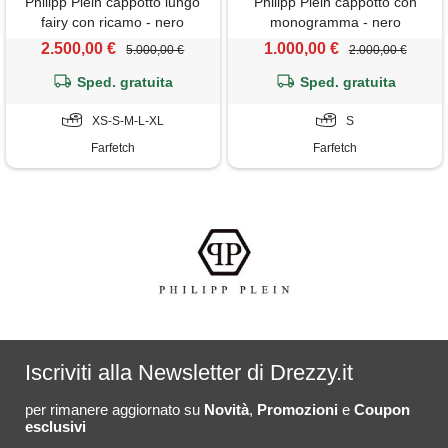
Philipp Plein cappotto lungo
Philipp Plein cappotto con
fairy con ricamo - nero
monogramma - nero
2.500,00 €
1.000,00 €
5.000,00 €
2.000,00 €
Sped. gratuita
Sped. gratuita
XS-S-M-L-XL
S
Farfetch
Farfetch
Iscriviti alla Newsletter di Drezzy.it
per rimanere aggiornato su
Novità
,
Promozioni
e
Coupon
esclusivi