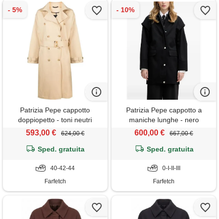
Patrizia Pepe cappotto
Patrizia Pepe cappotto a
doppiopetto - toni neutri
maniche lunghe - nero
593,00 €
600,00 €
624,00 €
667,00 €
Sped. gratuita
Sped. gratuita
40-42-44
0-I-II-III
Farfetch
Farfetch