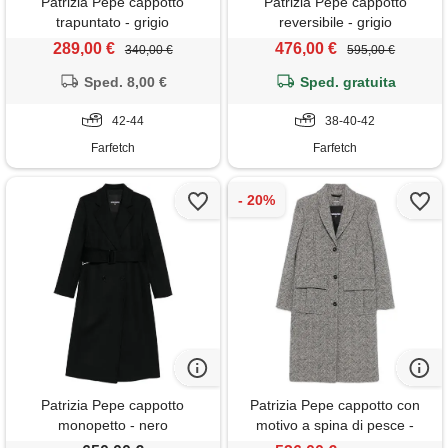
Patrizia Pepe cappotto
Patrizia Pepe cappotto
trapuntato - grigio
reversibile - grigio
289,00 €
476,00 €
340,00 €
595,00 €
Sped. 8,00 €
Sped. gratuita
42-44
38-40-42
Farfetch
Farfetch
Patrizia Pepe cappotto
Patrizia Pepe cappotto con
monopetto - nero
motivo a spina di pesce -
grigio