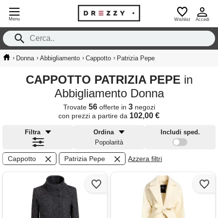
Menu
Wishlist
Accedi
›
›
›
›
Donna
Abbigliamento
Cappotto
Patrizia Pepe
CAPPOTTO PATRIZIA PEPE
in
Abbigliamento Donna
56
3
Trovate
offerte in
negozi
102,00 €
con prezzi a partire da
Filtra
Ordina
Includi sped.
Popolarità
Cappotto
Patrizia Pepe
Azzera filtri