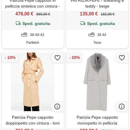
Patrizia Pepe cappotto in
PATRIZIA PEPE - shearling e
pelliccia sintetica con cintura -
teddy - beige
verde
476,00 €
135,00 €
680,00 €
182,00 €
Sped. gratuita
Sped. gratuita
38-40-42
38 44
Farfetch
Yoox
Patrizia Pepe cappotto
Patrizia Pepe cappotto
doppiopetto con cintura - toni
monopetto in pelliccia
neutri
sintetica - grigio