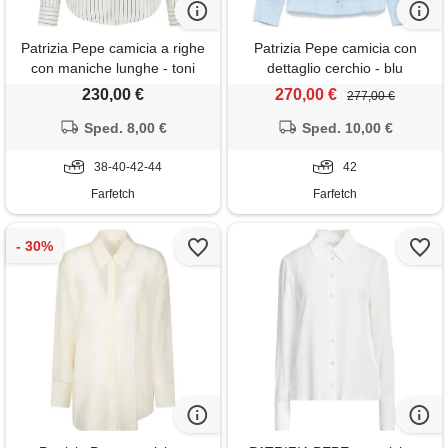
Patrizia Pepe camicia a righe
Patrizia Pepe camicia con
con maniche lunghe - toni
dettaglio cerchio - blu
neutri
230,00 €
270,00 €
277,00 €
Sped. 8,00 €
Sped. 10,00 €
38-40-42-44
42
Farfetch
Farfetch