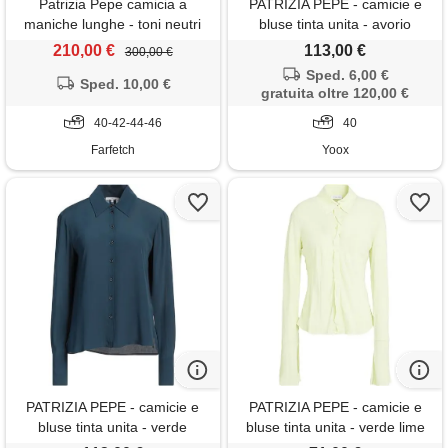
Patrizia Pepe camicia a
PATRIZIA PEPE - camicie e
maniche lunghe - toni neutri
bluse tinta unita - avorio
210,00 €
113,00 €
300,00 €
Sped. 6,00 €
Sped. 10,00 €
gratuita oltre 120,00 €
40-42-44-46
40
Farfetch
Yoox
PATRIZIA PEPE - camicie e
PATRIZIA PEPE - camicie e
bluse tinta unita - verde
bluse tinta unita - verde lime
petrolio