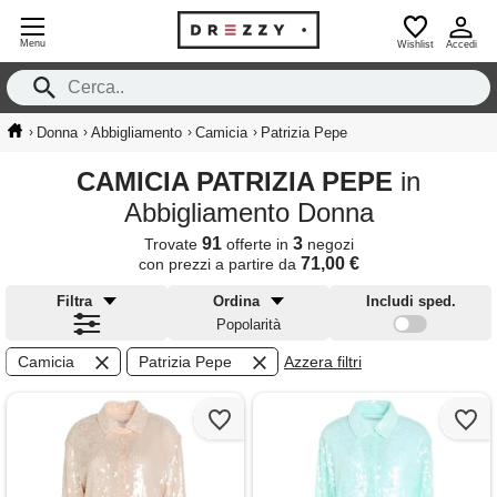
Menu
Wishlist
Accedi
›
›
›
›
Donna
Abbigliamento
Camicia
Patrizia Pepe
CAMICIA PATRIZIA PEPE
in
Abbigliamento Donna
91
3
Trovate
offerte in
negozi
71,00 €
con prezzi a partire da
Filtra
Ordina
Includi sped.
Popolarità
Camicia
Patrizia Pepe
Azzera filtri