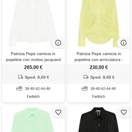
Patrizia Pepe camicia in
Patrizia Pepe camicia in
popeline con motivo jacquard
popeline con arricciatura -
- bianco
giallo
265,00 €
230,00 €
Sped. 8,00 €
Sped. 8,00 €
38-40-42-44-46
38-40-42-44-46
Farfetch
Farfetch