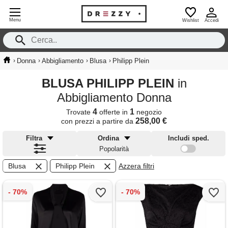
Menu
Wishlist
Accedi
›
›
›
›
Donna
Abbigliamento
Blusa
Philipp Plein
BLUSA PHILIPP PLEIN
in
Abbigliamento Donna
4
1
Trovate
offerte in
negozio
258,00 €
con prezzi a partire da
Filtra
Ordina
Includi sped.
Popolarità
Blusa
Philipp Plein
Azzera filtri