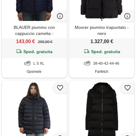
BLAUER piumino con
Moorer piumino trapuntato -
cappuccio camelia -
nero
26sbldc03169 - blu
143,00 €
1.327,00 €
290,00 €
Sped. gratuita
Sped. gratuita
L S XL
38-40-42-44-46
Gpsmele
Farfetch