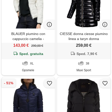
BLAUER piumino con
CIESSE donna ciesse piumino
cappuccio camelia -
linea a taryn donna
26sbldc03169 - bianco
143,00 €
259,00 €
290,00 €
Sped. gratuita
Sped. 7,90 €
XL
38
Gpsmele
Maxi Sport