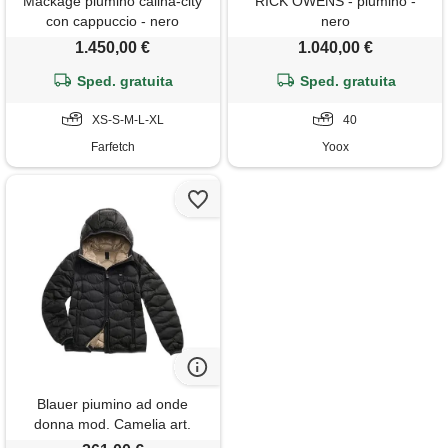
Mackage piumino calina-city
RICK OWENS - piumino -
con cappuccio - nero
nero
1.450,00 €
1.040,00 €
Sped. gratuita
Sped. gratuita
XS-S-M-L-XL
40
Farfetch
Yoox
Blauer piumino ad onde
donna mod. Camelia art.
25wbldc03095-006047 tg l