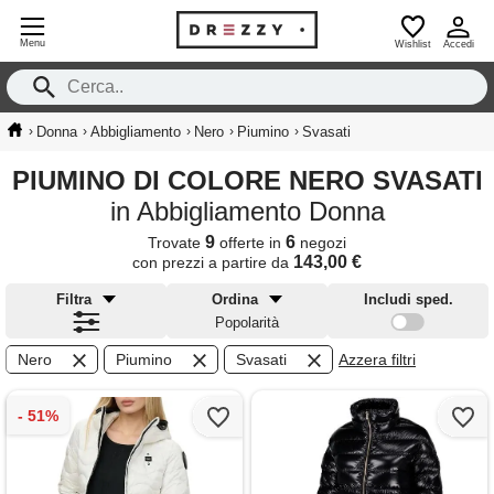
Menu
Wishlist
Accedi
›
›
›
›
›
Donna
Abbigliamento
Nero
Piumino
Svasati
PIUMINO DI COLORE NERO SVASATI
in Abbigliamento Donna
9
6
Trovate
offerte in
negozi
143,00 €
con prezzi a partire da
Filtra
Ordina
Includi sped.
Popolarità
Nero
Piumino
Svasati
Azzera filtri