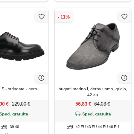
 - stringate - nero
bugatti morino i, derby uomo, grigio,
42 eu
00 €
129,00 €
56,83 €
64,03 €
Sped. gratuita
Sped. gratuita
39 40
42 EU 43 EU 44 EU 46 EU