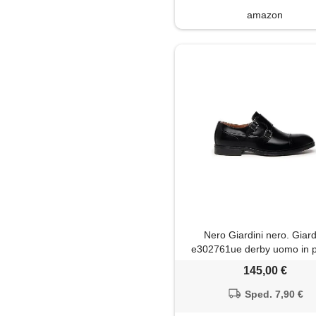
amazon
Nero Giardini nero. Giard
e302761ue derby uomo in pe
nero 39 eu
145,00 €
Sped. 7,90 €