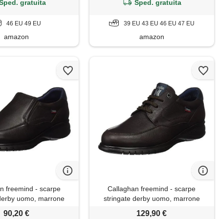
Sped. gratuita
Sped. gratuita
46 EU 49 EU
39 EU 43 EU 46 EU 47 EU
amazon
amazon
n freemind - scarpe
Callaghan freemind - scarpe
 derby uomo, marrone
stringate derby uomo, marrone
rron 1), 45 eu
(marron 3), 44 eu
90,20 €
129,90 €