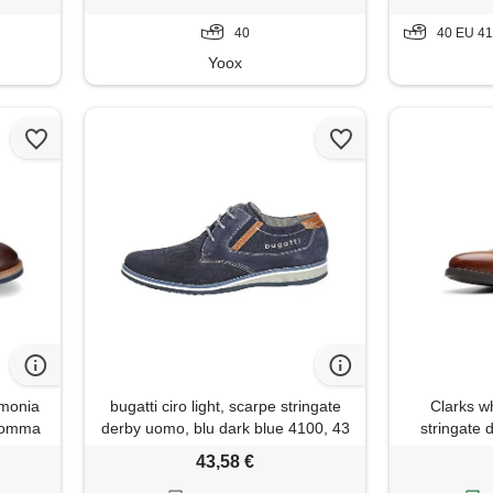
40
40 EU 41 
Yoox
imonia
bugatti ciro light, scarpe stringate
Clarks w
 gomma
derby uomo, blu dark blue 4100, 43
stringate
eu
(dark ta
43,58 €