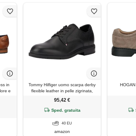
ss in
Tommy Hilfiger uomo scarpa derby
HOGAN - 
lore e
flexible leather in pelle zigrinata,
mo,
nero (black), 40
95,42 €
Sped. gratuita
40 EU
amazon