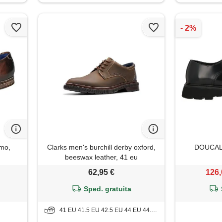
omo,
Clarks men's burchill derby oxford,
DOUCAL'S
beeswax leather, 41 eu
62,95 €
126,
Sped. gratuita
41 EU 41.5 EU 42.5 EU 44 EU 44.5 EU 46 EU