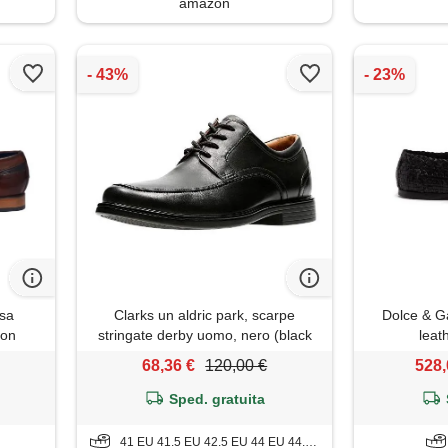
amazon
ssa
Clarks un aldric park, scarpe
Dolce & G
con
stringate derby uomo, nero (black
leat
ociata,
leather-), 41 eu
68,36 €
120,00 €
528,
Sped. gratuita
41 EU 41.5 EU 42.5 EU 44 EU 44.5 EU 45 EU