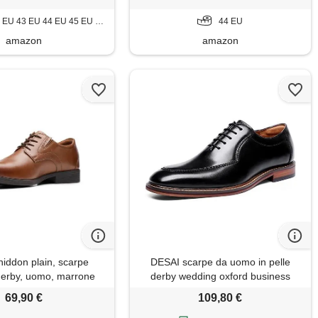
EU 43 EU 44 EU 45 EU 46 EU
44 EU
amazon
amazon
hiddon plain, scarpe
DESAI scarpe da uomo in pelle
 derby, uomo, marrone
derby wedding oxford business
n leather 2), 46 eu
brogues, nero, 46 eu
69,90 €
109,80 €