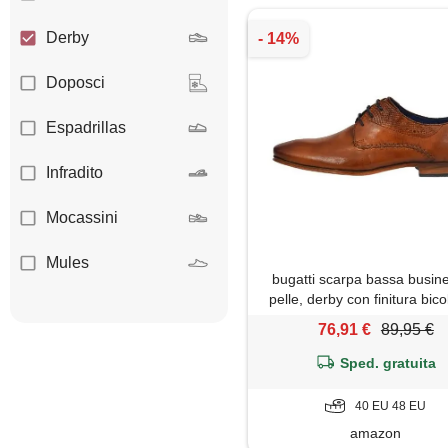
Derby
Doposci
Espadrillas
Infradito
Mocassini
Mules
bugatti scarpa bassa busine
pelle, derby con finitura bico
Oxford
cuciture fatte a mano uo
76,91 €
89,95 €
cognac, 40 eu
Pantofole
Sped. gratuita
Polacchine
40 EU 48 EU
amazon
Sabot