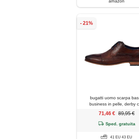
amazon
bugatti uomo scarpa ba
business in pelle, derby 
rifinitura a mano e punta incr
71,46 €
89,95 €
marrone, 41 eu
Sped. gratuita
41 EU 43 EU