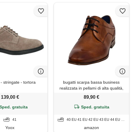
stringate - tortora
bugatti scarpa bassa business
realizzata in pellami di alta qualità,
derby dalle linee eleganti, scarpe
139,00 €
89,90 €
stringate derby uomo, cognac, 43
eu
Sped. gratuita
Sped. gratuita
41
40 EU 41 EU 42 EU 43 EU 44 EU 45 EU
Yoox
amazon