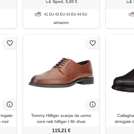
Sped. 5,00 €
41 EU 42 EU 43 EU 44 EU
amazon
ringate
Tommy Hilfiger scarpe da uomo
Callagha
 noir
core rwb hilfiger t lth shoe
stringate
fm0fm04901 derby, marrone
(ma
115,21 €
inverno cognac, 46 eu