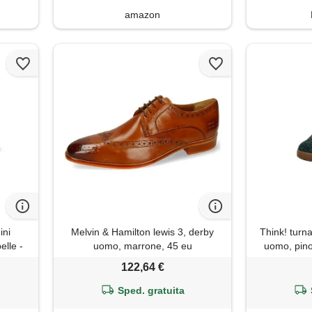
amazon
ini
Melvin & Hamilton lewis 3, derby
Think! turna
lle -
uomo, marrone, 45 eu
uomo, pino
122,64 €
Sped. gratuita