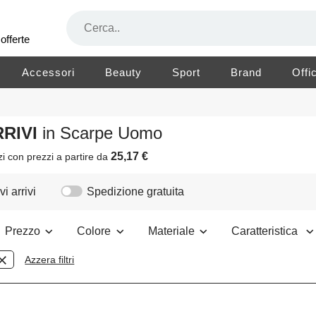
offerte
Accessori
Beauty
Sport
Brand
Offi
RRIVI
in Scarpe Uomo
25,17 €
zi
con prezzi a partire da
i arrivi
Spedizione gratuita
Prezzo
Colore
Materiale
Caratteristica
Azzera filtri