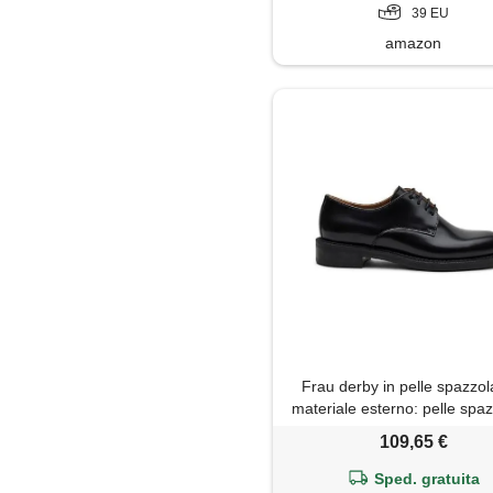
39 EU
amazon
Frau derby in pelle spazzola
materiale esterno: pelle spa
-materiale interno: pelle -ma
109,65 €
fondo: gomma made in italy
nero
Sped. gratuita