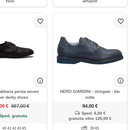
Yoox
amazon
abbana persia woven
NERO GIARDINI - stringate - blu
her derby shoes
notte
00 €
687,00 €
94,00 €
Sped. 6,00 €
Sped. gratuita
gratuita oltre 120,00 €
40 41 42 43 45
39 45