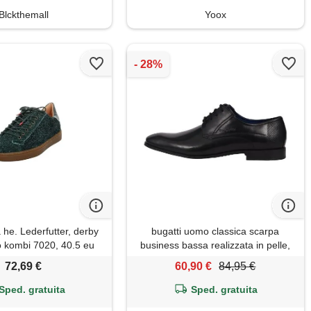
Blckthemall
Yoox
 he. Lederfutter, derby
bugatti uomo classica scarpa
 kombi 7020, 40.5 eu
business bassa realizzata in pelle,
derby dalla calzata comoda, nero,
72,69 €
60,90 €
84,95 €
48 eu
Sped. gratuita
Sped. gratuita