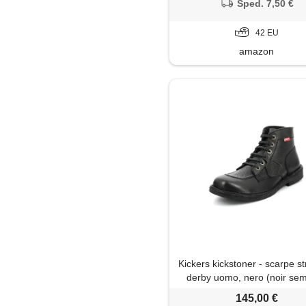
Sped. 7,50 €
42 EU
amazon
Kickers kickstoner - scarpe st
derby uomo, nero (noir sem
perm 82), 41 eu
145,00 €