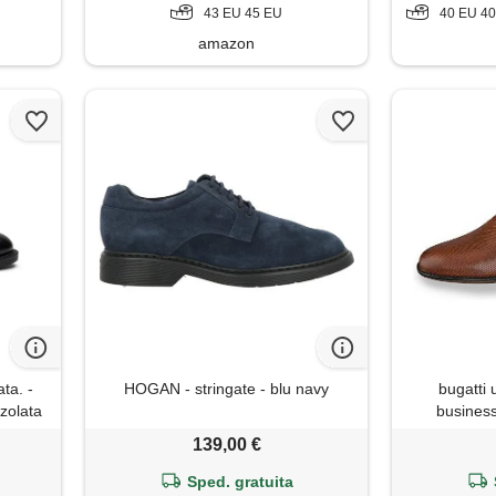
43 EU 45 EU
40 EU 40.5 EU 41.5 
amazon
ta. -
HOGAN - stringate - blu navy
bugatti
zzolata
business
teriale
rifinitura
139,00 €
 nero
ma
Sped. gratuita