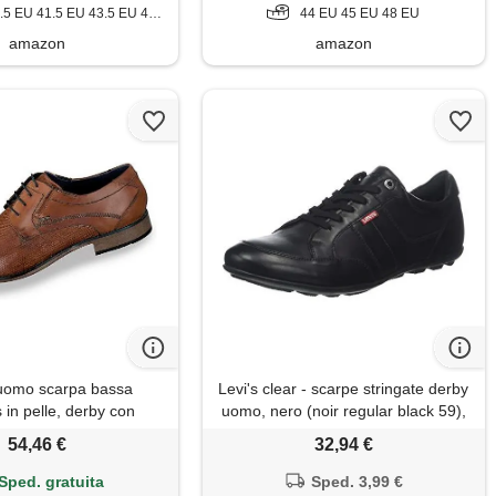
EU 43.5 EU 44 EU 45 EU 46 EU 46.5 EU 47 EU 47.5 EU
44 EU 45 EU 48 EU
amazon
amazon
 uomo scarpa bassa
Levi's clear - scarpe stringate derby
 in pelle, derby con
uomo, nero (noir regular black 59),
 a mano e traforatura,
44 eu
54,46 €
32,94 €
rrone, 43 eu
Sped. gratuita
Sped. 3,99 €