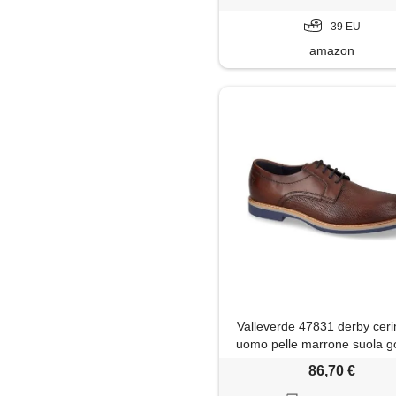
39 EU
amazon
Valleverde 47831 derby cer
uomo pelle marrone suola
86,70 €