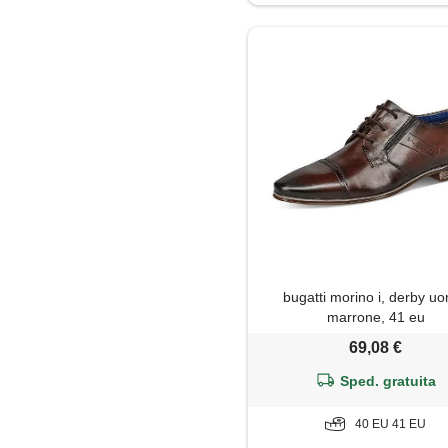
Sandali
Sneakers
Stivaletti
Stivali
Stringate
Zoccoli
bugatti morino i, derby u
marrone, 41 eu
69,08 €
Sped. gratuita
40 EU 41 EU