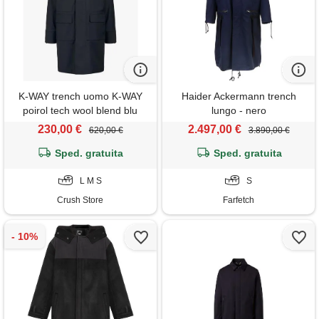
K-WAY trench uomo K-WAY
Haider Ackermann trench
poirol tech wool blend blu
lungo - nero
230,00 €
2.497,00 €
620,00 €
3.890,00 €
Sped. gratuita
Sped. gratuita
L M S
S
Crush Store
Farfetch