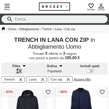
Menu
Wishlist
Accedi
›
›
›
›
›
Uomo
Abbigliamento
Trench
Lana
Con zip
TRENCH IN LANA CON ZIP
in
Abbigliamento Uomo
5
3
Trovate
offerte in
negozi
185,00 €
con prezzi a partire da
Filtra
Ordina
Includi sped.
Popolarità
Trench
Lana
Con zip
Azzera filtri