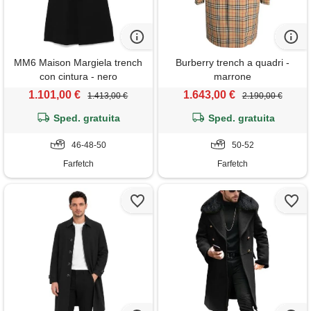
MM6 Maison Margiela trench
Burberry trench a quadri -
con cintura - nero
marrone
1.101,00 €
1.643,00 €
1.413,00 €
2.190,00 €
Sped. gratuita
Sped. gratuita
46-48-50
50-52
Farfetch
Farfetch