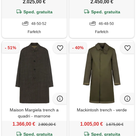
2.025,00 €
2.450,00 €
Sped. gratuita
Sped. gratuita
48-50-52
46-48-50
Farfetch
Farfetch
Maison Margiela trench a
Mackintosh trench - verde
quadri - marrone
1.366,00 €
1.005,00 €
2.800,00 €
1.675,00 €
Sped. gratuita
Sped. gratuita