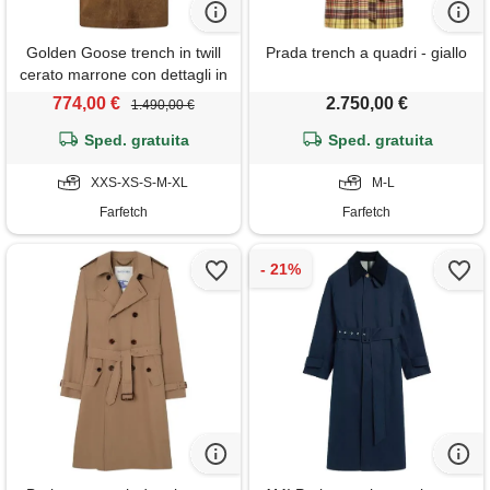
Golden Goose trench in twill
Prada trench a quadri - giallo
cerato marrone con dettagli in
pelle
774,00 €
2.750,00 €
1.490,00 €
Sped. gratuita
Sped. gratuita
XXS-XS-S-M-XL
M-L
Farfetch
Farfetch