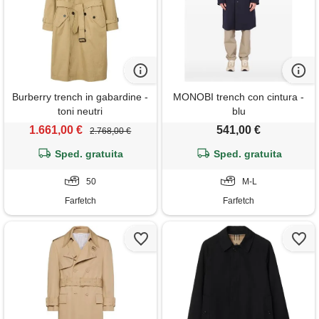
Burberry trench in gabardine -
MONOBI trench con cintura -
toni neutri
blu
1.661,00 €
541,00 €
2.768,00 €
Sped. gratuita
Sped. gratuita
50
M-L
Farfetch
Farfetch