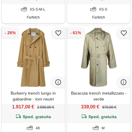
XS-S-M-L
XS-S
Farfetch
Farfetch
Burberry trench lungo in
Baracuta trench metallizzato -
gabardine - toni neutri
verde
1.917,00 €
339,00 €
2.590,00 €
870,00 €
Sped. gratuita
Sped. gratuita
48
M