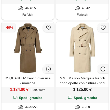
46-48-50
40-42
Farfetch
Farfetch
DSQUARED2 trench oversize
MM6 Maison Margiela trench
- marrone
doppiopetto con cintura - toni
neutri
1.134,00 €
1.125,00 €
1.890,00 €
Sped. gratuita
Sped. gratuita
44-48-50
48-50