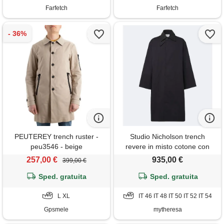
Farfetch
Farfetch
PEUTEREY trench ruster -
Studio Nicholson trench
peu3546 - beige
revere in misto cotone con
pelle
257,00 €
935,00 €
399,00 €
Sped. gratuita
Sped. gratuita
L XL
IT 46 IT 48 IT 50 IT 52 IT 54
Gpsmele
mytheresa