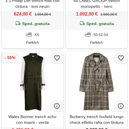
3.1 Phillip Lim trench midi con
44 LABEL GROUP trench
cintura - toni neutri
monopetto - nero
624,00 €
1.002,00 €
1.554,00 €
1.560,00 €
Sped. gratuita
Sped. gratuita
XS
50-52-54
Farfetch
Farfetch
Wales Bonner trench echo
Burberry trench foxfield lungo
con inserti - verde
check effetto rafia con finitura
cerata - marrone