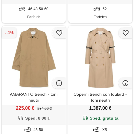
46-48-50-60
52
Farfetch
Farfetch
AMARÁNTO trench - toni
Coperni trench con foulard -
neutri
toni neutri
225,00 €
1.387,00 €
234,00 €
Sped. 8,00 €
Sped. gratuita
48-50
XS