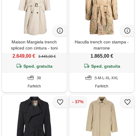
Maison Margiela trench
Haculla trench con stampa -
spliced con cintura - toni
marrone
neutri
2.649,00 €
1.865,00 €
3.445,00 €
Sped. gratuita
Sped. gratuita
38
S-M-L-XL-XXL
Farfetch
Farfetch