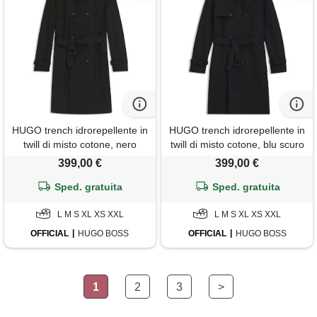
HUGO trench idrorepellente in
HUGO trench idrorepellente in
twill di misto cotone, nero
twill di misto cotone, blu scuro
399,00 €
399,00 €
Sped. gratuita
Sped. gratuita
L M S XL XS XXL
L M S XL XS XXL
OFFICIAL
HUGO BOSS
OFFICIAL
HUGO BOSS
1
2
3
>