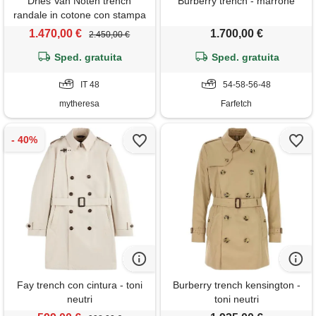
Dries Van Noten trench
Burberry trench - marrone
randale in cotone con stampa
floreale
1.470,00 €
1.700,00 €
2.450,00 €
Sped. gratuita
Sped. gratuita
IT 48
54-58-56-48
mytheresa
Farfetch
Fay trench con cintura - toni
Burberry trench kensington -
neutri
toni neutri