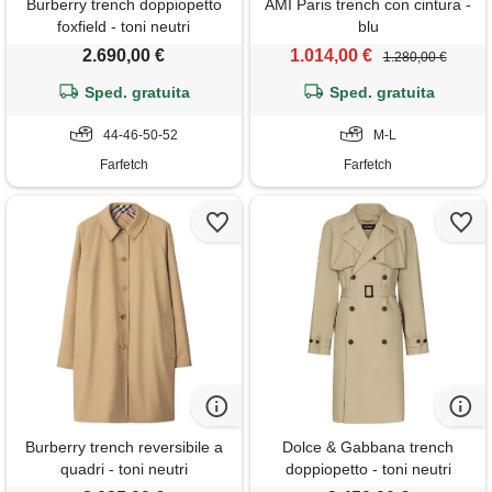
Burberry trench doppiopetto
AMI Paris trench con cintura -
foxfield - toni neutri
blu
2.690,00 €
1.014,00 €
1.280,00 €
Sped. gratuita
Sped. gratuita
44-46-50-52
M-L
Farfetch
Farfetch
Burberry trench reversibile a
Dolce & Gabbana trench
quadri - toni neutri
doppiopetto - toni neutri