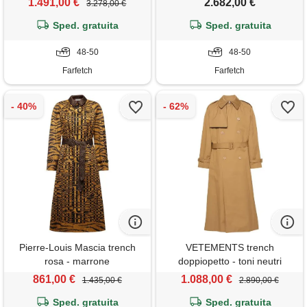
1.491,00 €
2.682,00 €
3.278,00 €
Sped. gratuita
Sped. gratuita
48-50
48-50
Farfetch
Farfetch
Pierre-Louis Mascia trench
VETEMENTS trench
rosa - marrone
doppiopetto - toni neutri
861,00 €
1.088,00 €
1.435,00 €
2.890,00 €
Sped. gratuita
Sped. gratuita