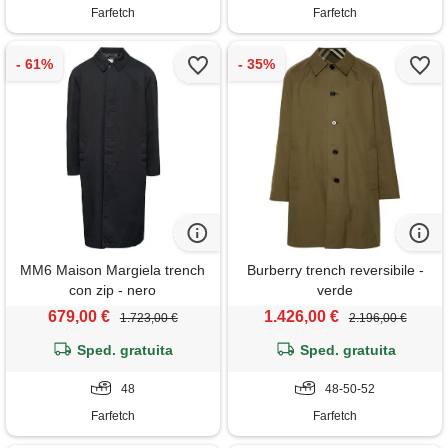
Farfetch
Farfetch
MM6 Maison Margiela trench
Burberry trench reversibile -
con zip - nero
verde
679,00 €
1.426,00 €
1.723,00 €
2.196,00 €
Sped. gratuita
Sped. gratuita
48
48-50-52
Farfetch
Farfetch