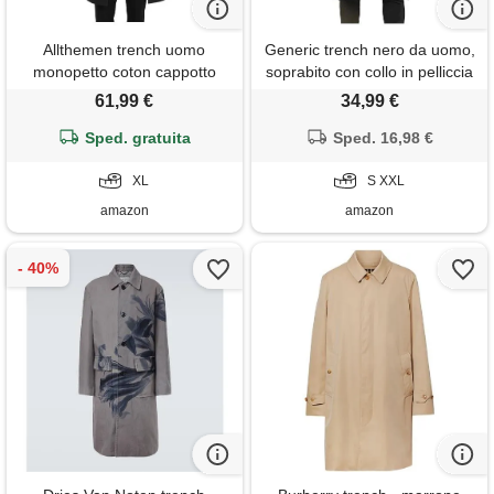
Allthemen trench uomo
Generic trench nero da uomo,
monopetto coton cappotto
soprabito con collo in pelliccia
leggero risvolto media
sintetica rimovibile, cappotto
61,99 €
34,99 €
lunghezza giacca da lavoro
lungo doppiopetto da lavoro
primavera nero xl
Sped. gratuita
Sped. 16,98 €
XL
S XXL
amazon
amazon