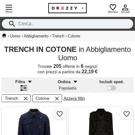
Menu
Wishlist
Accedi
›
›
›
›
Uomo
Abbigliamento
Trench
Cotone
TRENCH IN COTONE
in Abbigliamento
Uomo
205
6
Trovate
offerte in
negozi
22,19 €
con prezzi a partire da
Filtra
Ordina
Includi sped.
Popolarità
Trench
Cotone
Azzera filtri