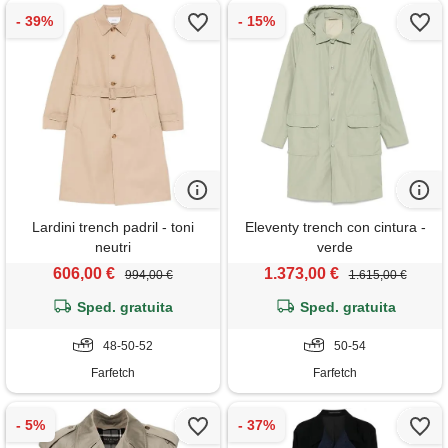
Lardini trench padril - toni
Eleventy trench con cintura -
neutri
verde
606,00 €
1.373,00 €
994,00 €
1.615,00 €
Sped. gratuita
Sped. gratuita
48-50-52
50-54
Farfetch
Farfetch