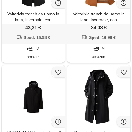
Valtorixia trench da uomo in
Valtorixia trench da uomo in
lana, invernale, con
lana, invernale, con
cappuccio, in cotone, stile
cappuccio, in cotone, stile
43,31 €
34,03 €
casual, nero, m
casual, cammelloa1, m
Sped. 16,98 €
Sped. 16,98 €
M
M
amazon
amazon