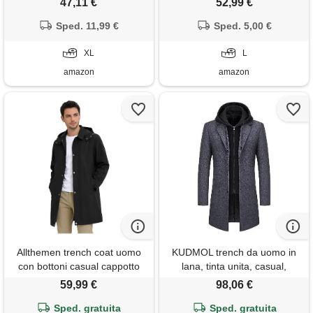
47,11 €
52,99 €
caldo con chiusura a strappo,
coat zip-up casual antivento
giacca invernale in pile,
Sped. 11,99 €
foderato in pile giacca da
Sped. 5,00 €
cappotto lungo di lana
lavoro spessa (# z01-esercito
invernale da uomo, nero , xl
XL
verde, l)
L
amazon
amazon
Allthemen trench coat uomo
KUDMOL trench da uomo in
con bottoni casual cappotto
lana, tinta unita, casual,
con cappuccio medio long
imbottito, per esterni, lungo,
59,99 €
98,06 €
giacca mezza stagione nero
con cappuccio, caldo, grigio,
Sped. gratuita
xxl
Sped. gratuita
4xl