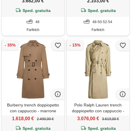
3.682,00 €
2.103,00 €
Sped. gratuita
Sped. gratuita
48
48-50-52-54
Farfetch
Farfetch
Burberry trench doppiopetto
Polo Ralph Lauren trench
con cappuccio - marrone
doppiopetto con cappuccio -
toni neutri
1.618,00 €
3.076,00 €
2.490,00 €
3.619,00 €
Sped. gratuita
Sped. gratuita