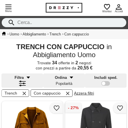
Menu
Wishlist
Accedi
›
›
›
›
Uomo
Abbigliamento
Trench
Con cappuccio
TRENCH CON CAPPUCCIO
in
Abbigliamento Uomo
34
2
Trovate
offerte in
negozi
20,55 €
con prezzi a partire da
Filtra
Ordina
Includi sped.
Popolarità
Trench
Con cappuccio
Azzera filtri