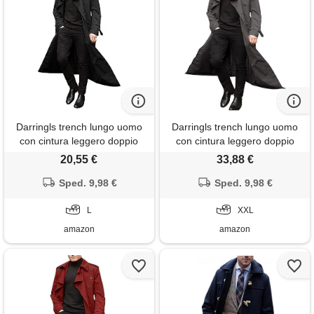
Darringls trench lungo uomo
Darringls trench lungo uomo
con cintura leggero doppio
con cintura leggero doppio
petto trench trench cappotto
petto trench coat slim fit
20,55 €
33,88 €
doppio petto cintura giacca
trench cappotto doppio petto
allentata slim fit trench uomo
Sped. 9,98 €
cintura giacca allentata uomo
Sped. 9,98 €
autunno e inverno lungo
autunno e inverno trench
trench, nero , l
L
lungo, 03 grigio scuro. , xxl
XXL
amazon
amazon