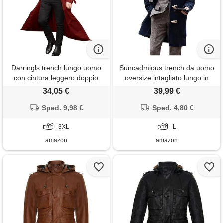
Darringls trench lungo uomo
Suncadmious trench da uomo
con cintura leggero doppio
oversize intagliato lungo in
petto trench coat slim fit
misto lana sintetica cappotto
34,05 €
39,99 €
cappotto doppio petto cintura
lungo giacca invernale con
giacca allentata uomo
Sped. 9,98 €
risvolto con cappuccio (blu, l)
Sped. 4,80 €
autunno e inverno, 04 rosso,
xxxl
3XL
L
amazon
amazon