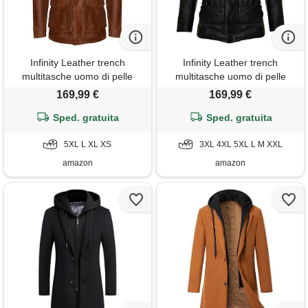
Infinity Leather trench
Infinity Leather trench
multitasche uomo di pelle
multitasche uomo di pelle
marrone chiaro con cappuccio
nera con cappuccio e coulisse
169,99 €
169,99 €
e coulisse l
m
Sped. gratuita
Sped. gratuita
5XL L XL XS
3XL 4XL 5XL L M XXL
amazon
amazon