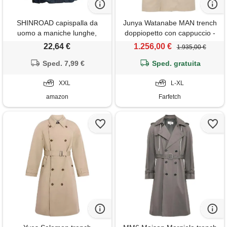
SHINROAD capispalla da
Junya Watanabe MAN trench
uomo a maniche lunghe,
doppiopetto con cappuccio -
trench con cappuccio, giacca
toni neutri
22,64 €
1.256,00 €
1.935,00 €
antivento con mezza cerniera,
tasca a marsupio, uomo
Sped. 7,99 €
Sped. gratuita
primavera e autunno, nero,
xxl, nero , xxl
XXL
L-XL
amazon
Farfetch