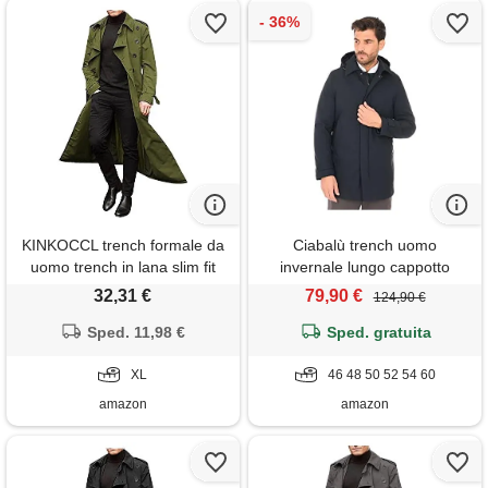
KINKOCCL trench formale da
Ciabalù trench uomo
uomo trench in lana slim fit
invernale lungo cappotto
con cappuccio doppiopetto
imbottito con cappuccio slim
32,31 €
79,90 €
124,90 €
giacche lunghe cappotto
fit (46)
giacca a vento outwear
Sped. 11,98 €
Sped. gratuita
cappotto di lana cappotto
lungo doppio petto, 0a-verde,
XL
46 48 50 52 54 60
xl
amazon
amazon