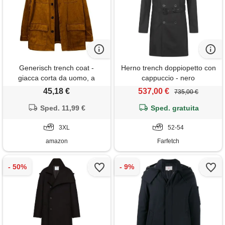
Generisch trench coat -
Herno trench doppiopetto con
giacca corta da uomo, a
cappuccio - nero
maniche lunghe, con bottoni e
45,18 €
537,00 €
735,00 €
molte tasche, stile vintage,
slim fit, cappotto di lana,
Sped. 11,99 €
Sped. gratuita
cardigan, elegante, softshell,
stile inglese, per l'autunno,
3XL
52-54
marrone, 3xl
amazon
Farfetch