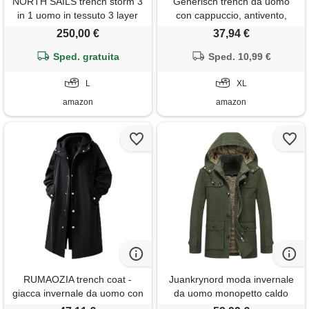
NORTH SAILS trench storm 3
Generisch trench da uomo
in 1 uomo in tessuto 3 layer
con cappuccio, antivento,
lunga giacca a vento per
250,00 €
37,94 €
attività all'aria aperta, giacca
Sped. gratuita
invernale casual, outwear
Sped. 10,99 €
oversize, giacca a vento, nero
L
, xl
XL
amazon
amazon
RUMAOZIA trench coat -
Juankrynord moda invernale
giacca invernale da uomo con
da uomo monopetto caldo
cappuccio e tasche in pile
con cappuccio lungo trench