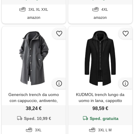
3XL XL XXL
4XL
amazon
amazon
Generisch trench da uomo
KUDMOL trench lungo da
con cappuccio, antivento,
uomo in lana, cappotto
lunga giacca a vento per
invernale con cappuccio
38,24 €
98,59 €
attività all'aria aperta, giacca
caldo, nero , m
invernale casual, outwear
Sped. 10,99 €
Sped. gratuita
oversize, giacca a vento,
grigio scuro, 3xl
3XL
3XL L M