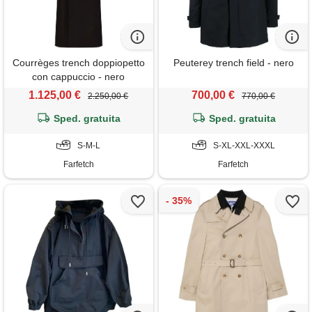
Courrèges trench doppiopetto
Peuterey trench field - nero
con cappuccio - nero
1.125,00 €
700,00 €
2.250,00 €
770,00 €
Sped. gratuita
Sped. gratuita
S-M-L
S-XL-XXL-XXXL
Farfetch
Farfetch