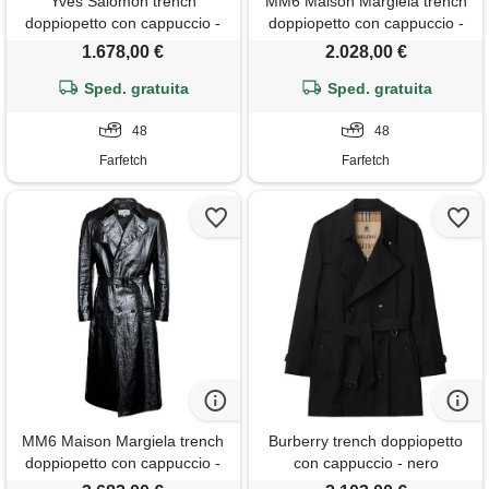
Yves Salomon trench
MM6 Maison Margiela trench
doppiopetto con cappuccio -
doppiopetto con cappuccio -
toni neutri
grigio
1.678,00 €
2.028,00 €
Sped. gratuita
Sped. gratuita
48
48
Farfetch
Farfetch
MM6 Maison Margiela trench
Burberry trench doppiopetto
doppiopetto con cappuccio -
con cappuccio - nero
nero