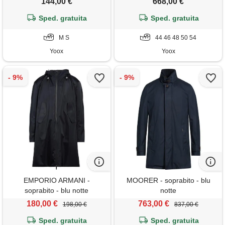
144,00 €
668,00 €
Sped. gratuita
Sped. gratuita
M S
44 46 48 50 54
Yoox
Yoox
EMPORIO ARMANI -
MOORER - soprabito - blu
soprabito - blu notte
notte
180,00 €
763,00 €
198,00 €
837,00 €
Sped. gratuita
Sped. gratuita