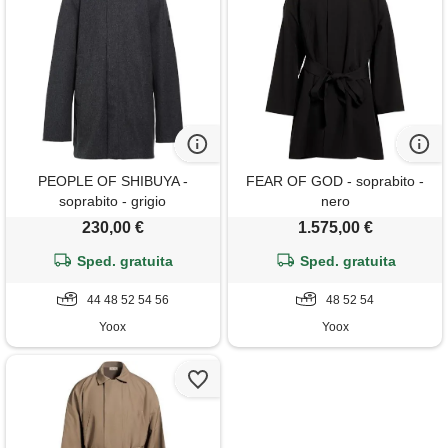
PEOPLE OF SHIBUYA -
FEAR OF GOD - soprabito -
soprabito - grigio
nero
230,00 €
1.575,00 €
Sped. gratuita
Sped. gratuita
44 48 52 54 56
48 52 54
Yoox
Yoox