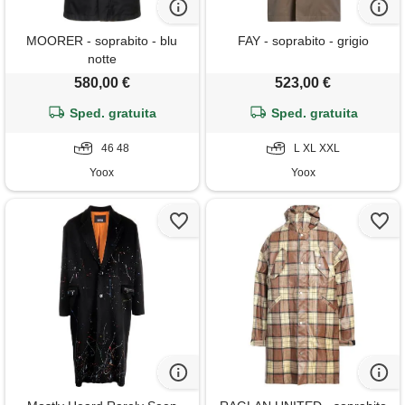
MOORER - soprabito - blu
FAY - soprabito - grigio
notte
580,00 €
523,00 €
Sped. gratuita
Sped. gratuita
46 48
L XL XXL
Yoox
Yoox