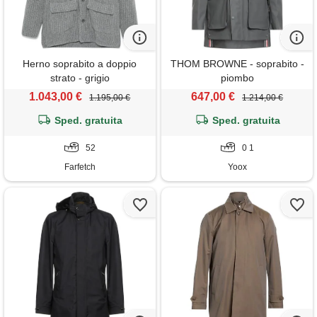
Herno soprabito a doppio
THOM BROWNE - soprabito -
strato - grigio
piombo
1.043,00 €
647,00 €
1.195,00 €
1.214,00 €
Sped. gratuita
Sped. gratuita
52
0 1
Farfetch
Yoox