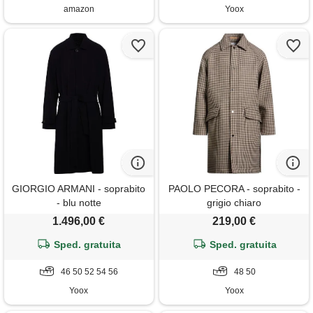
impermeabile lavoro (khaki,
amazon
Yoox
xxl)
GIORGIO ARMANI - soprabito
PAOLO PECORA - soprabito -
- blu notte
grigio chiaro
1.496,00 €
219,00 €
Sped. gratuita
Sped. gratuita
46 50 52 54 56
48 50
Yoox
Yoox