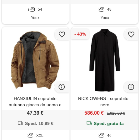
54
48
Yoox
Yoox
HANXIULIN soprabito
RICK OWENS - soprabito -
autunno giacca da uomo a
nero
camicia scozzese in lana
47,39 €
586,00 €
1.025,00 €
foderata calda giacca
invernale spessa e pesante.
Sped. 10,99 €
Sped. gratuita
Giacca classica con cerniera
con risvolto giubbotto
XXL
46