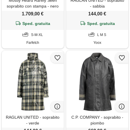
Mostly Heard Rarely Seen
RAGLAN UNITED - soprabito
soprabito con stampa - nero
- sabbia
1.709,00 €
144,00 €
Sped. gratuita
Sped. gratuita
S-M-XL
L M S
Farfetch
Yoox
RAGLAN UNITED - soprabito
C.P. COMPANY - soprabito -
- verde
piombo