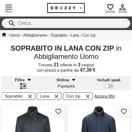
Menu
Wishlist
Accedi
›
›
›
›
›
Uomo
Abbigliamento
Soprabito
Lana
Con zip
SOPRABITO IN LANA CON ZIP
in
Abbigliamento Uomo
21
3
Trovate
offerte in
negozi
47,39 €
con prezzi a partire da
Filtra
Ordina
Includi sped.
Popolarità
Soprabito
Lana
Con zip
Azzera filtri