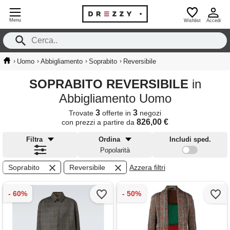
Menu
Wishlist
Accedi
›
›
›
›
Uomo
Abbigliamento
Soprabito
Reversibile
SOPRABITO REVERSIBILE
in
Abbigliamento Uomo
3
3
Trovate
offerte in
negozi
826,00 €
con prezzi a partire da
Filtra
Ordina
Includi sped.
Popolarità
Soprabito
Reversibile
Azzera filtri