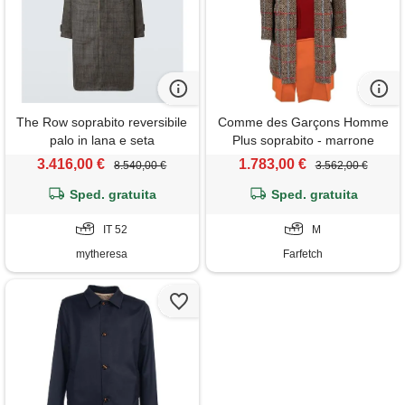
The Row soprabito reversibile
Comme des Garçons Homme
palo in lana e seta
Plus soprabito - marrone
3.416,00 €
1.783,00 €
8.540,00 €
3.562,00 €
Sped. gratuita
Sped. gratuita
IT 52
M
mytheresa
Farfetch