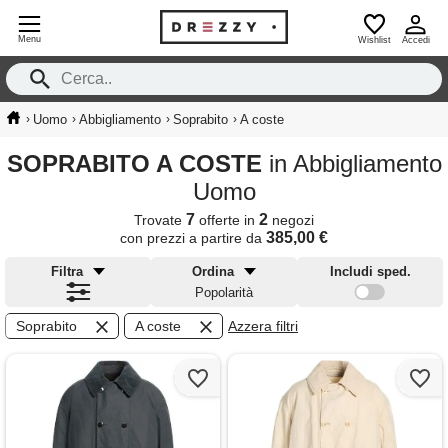
Menu
Wishlist
Accedi
›
›
›
›
Uomo
Abbigliamento
Soprabito
A coste
SOPRABITO A COSTE
in Abbigliamento
Uomo
7
2
Trovate
offerte in
negozi
385,00 €
con prezzi a partire da
Filtra
Ordina
Includi sped.
Popolarità
Soprabito
A coste
Azzera filtri