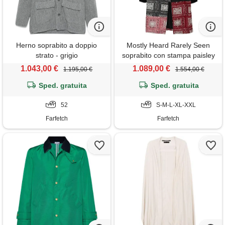
Herno soprabito a doppio
Mostly Heard Rarely Seen
strato - grigio
soprabito con stampa paisley
- nero
1.043,00 €
1.089,00 €
1.195,00 €
1.554,00 €
Sped. gratuita
Sped. gratuita
52
S-M-L-XL-XXL
Farfetch
Farfetch