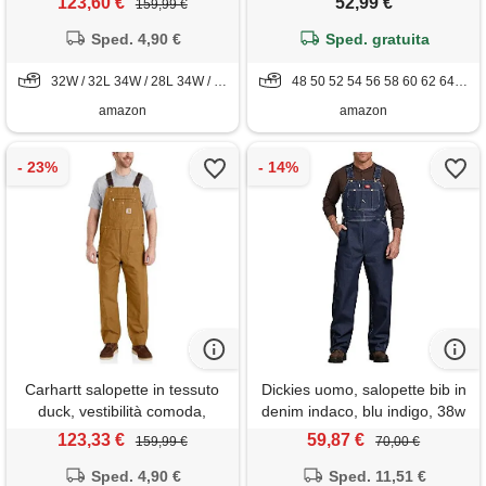
123,60 €
52,99 €
159,99 €
tasche per attrezzi, bianco, 56
Sped. 4,90 €
Sped. gratuita
32W / 32L 34W / 28L 34W / 32L 34W / 34L 36W / 32L 46W / 32L
48 50 52 54 56 58 60 62 64 66 68
amazon
amazon
Carhartt salopette in tessuto
Dickies uomo, salopette bib in
duck, vestibilità comoda,
denim indaco, blu indigo, 38w
uomo, marrone (Carhartt),
/ 32l
123,33 €
59,87 €
159,99 €
70,00 €
44w / 34l
Sped. 4,90 €
Sped. 11,51 €