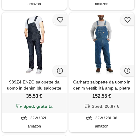
amazon
amazon
989Zé ENZO salopette da
Carhartt salopette da uomo in
uomo in denim blu salopette
denim vestibilità ampia, pietra
da lavoro alla moda casual
scura, 32w x 28l
35,53 €
152,55 €
jeans 30-50 taglie vita, blu
scuro, 32w x 32l
Sped. gratuita
Sped. 20,67 €
32W / 32L
32W / 28L 36
amazon
amazon