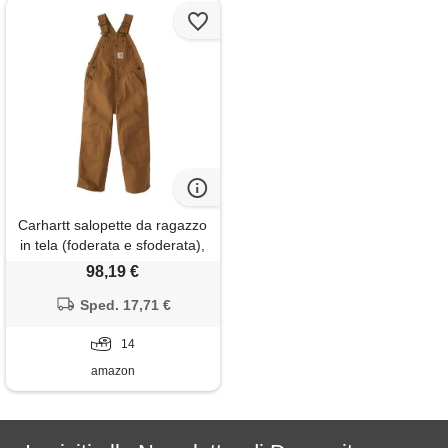
Carhartt salopette da ragazzo
in tela (foderata e sfoderata),
tela marrone Carhartt, 14,
98,19 €
Carhartt tela marrone, 14
Sped. 17,71 €
14
amazon