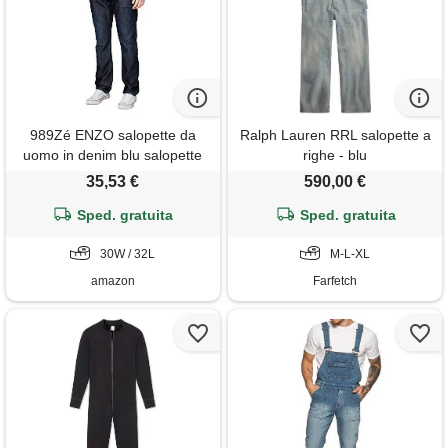
989Zé ENZO salopette da
Ralph Lauren RRL salopette a
uomo in denim blu salopette
righe - blu
da lavoro alla moda casual
35,53 €
590,00 €
jeans 30-50 taglie vita, blu
scuro, 30w / 32l
Sped. gratuita
Sped. gratuita
30W / 32L
M-L-XL
amazon
Farfetch