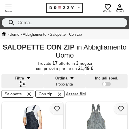
Menu
Wishlist
Accedi
›
›
›
›
Uomo
Abbigliamento
Salopette
Con zip
SALOPETTE CON ZIP
in Abbigliamento
Uomo
17
3
Trovate
offerte in
negozi
21,49 €
con prezzi a partire da
Filtra
Ordina
Includi sped.
Popolarità
Salopette
Con zip
Azzera filtri