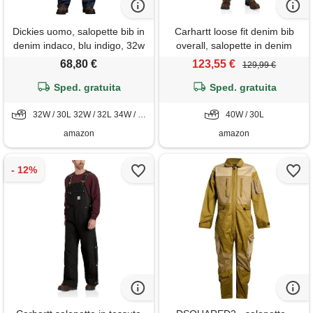
Dickies uomo, salopette bib in
Carhartt loose fit denim bib
denim indaco, blu indigo, 32w
overall, salopette in denim
/ 32l
uomo, darkstone,
68,80 €
123,55 €
129,99 €
Sped. gratuita
Sped. gratuita
32W / 30L 32W / 32L 34W / 30L 34W / 34L 36W / 34L 40W / 32L 50W / 32L
40W / 30L
amazon
amazon