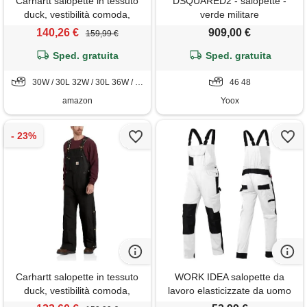
Carhartt salopette in tessuto
DSQUARED2 - salopette -
duck, vestibilità comoda,
verde militare
uomo, nero, 30w / 30l
140,26 €
909,00 €
159,99 €
Sped. gratuita
Sped. gratuita
30W / 30L 32W / 30L 36W / 30L 38W / 32L 40W / 30L 40W / 34L 44W / 32L 44W / 34L 48W / 32L
46 48
amazon
Yoox
Carhartt salopette in tessuto
WORK IDEA salopette da
duck, vestibilità comoda,
lavoro elasticizzate da uomo
uomo, nero, 32w / 32l
con numerose tasche e