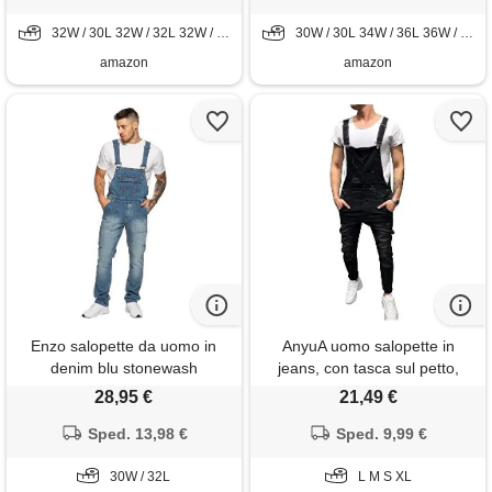
32W / 30L 32W / 32L 32W / 34L 34W / 30L 34W / 32L 34W / 34L 36W / 32L 40W / 30L 44W / 34L 48W / 30L
30W / 30L 34W / 36L 36W / 32L 38W / 30L 38W / 32L 40W / 36L 48W / 30L 48W / 32L
amazon
amazon
Enzo salopette da uomo in
AnyuA uomo salopette in
denim blu stonewash
jeans, con tasca sul petto,
salopette salopette vita 76,2
jumpsuit tuta, denim nero xl
28,95 €
21,49 €
cm - 127 cm, blu, 30w x 32l
Sped. 13,98 €
Sped. 9,99 €
30W / 32L
L M S XL