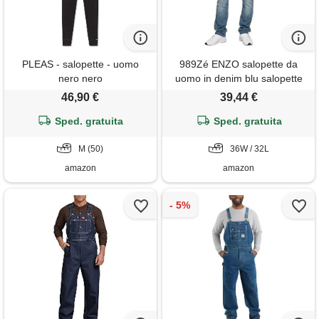
PLEAS - salopette - uomo
989Zé ENZO salopette da
nero nero
uomo in denim blu salopette
da lavoro alla moda casual
46,90 €
39,44 €
jeans 30-50 taglie vita, blu,
Sped. gratuita
Sped. gratuita
36w x 32l
M (50)
36W / 32L
amazon
amazon