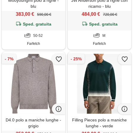
Wooyoungmi polo a righe -
JW Anderson polo a righe con
blu
ricamo - blu
383,00 €
484,00 €
590,00 €
720,00 €
Sped. gratuita
Sped. gratuita
50-52
M
Farfetch
Farfetch
D4.0 polo a maniche lunghe -
Filling Pieces polo a maniche
grigio
lunghe - verde