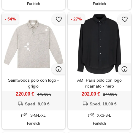
Farfetch
Farfetch
Saintwoods polo con logo -
AMI Paris polo con logo
grigio
ricamato - nero
220,00 €
202,00 €
475,00 €
277,00 €
Sped. 8,00 €
Sped. 18,00 €
S-M-L-XL
XXS-S-L
Farfetch
Farfetch