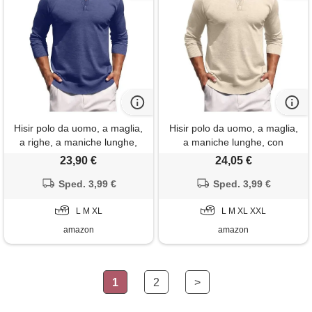
Hisir polo da uomo, a maglia,
Hisir polo da uomo, a maglia,
a righe, a maniche lunghe,
a maniche lunghe, con
con colletto polo, basic, tinta
colletto polo, basic, tinta unita,
23,90 €
24,05 €
unita, per lavoro, autunno,
per lavoro, autunno, inverno,
inverno, denim blu, xl
Sped. 3,99 €
kaki chiaro, l
Sped. 3,99 €
L M XL
L M XL XXL
amazon
amazon
1
2
>