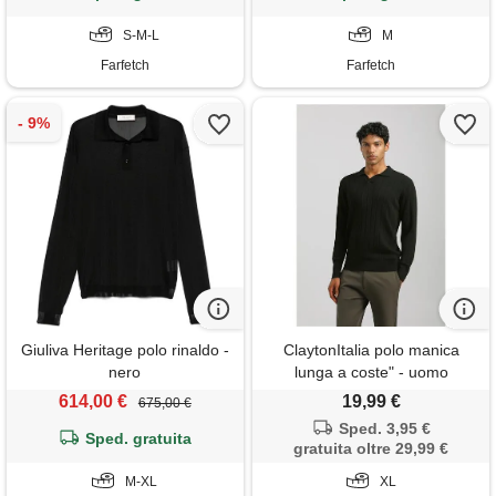
S-M-L
M
Farfetch
Farfetch
Giuliva Heritage polo rinaldo -
ClaytonItalia polo manica
nero
lunga a coste" - uomo
614,00 €
19,99 €
675,00 €
Sped. 3,95 €
Sped. gratuita
gratuita oltre 29,99 €
M-XL
XL