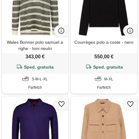
Wales Bonner polo samuel a
Courrèges polo a coste - nero
righe - toni neutri
343,00 €
550,00 €
Sped. gratuita
Sped. gratuita
S-M-L-XL
M-XL
Farfetch
Farfetch