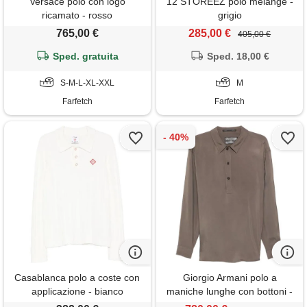
Versace polo con logo
12 STOREEZ polo mélange -
ricamato - rosso
grigio
765,00 €
285,00 €
405,00 €
Sped. gratuita
Sped. 18,00 €
S-M-L-XL-XXL
M
Farfetch
Farfetch
Casablanca polo a coste con
Giorgio Armani polo a
applicazione - bianco
maniche lunghe con bottoni -
marrone