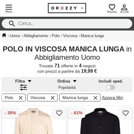
Menu
Wishlist
Accedi
›
›
›
›
›
Uomo
Abbigliamento
Polo
Viscosa
Manica lunga
POLO IN VISCOSA MANICA LUNGA
in
Abbigliamento Uomo
71
4
Trovate
offerte in
negozi
19,99 €
con prezzi a partire da
Filtra
Ordina
Includi sped.
Popolarità
Polo
Viscosa
Manica lunga
Azzera filtri