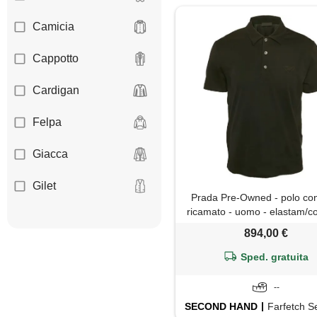
Camicia
Cappotto
Cardigan
Felpa
Giacca
Gilet
Prada Pre-Owned - polo con
ricamato - uomo - elastam/c
Giubbotto
xl - nero
894,00 €
Impermeabile
Sped. gratuita
Jeans
--
SECOND HAND
Farfetch Secon
Maglia