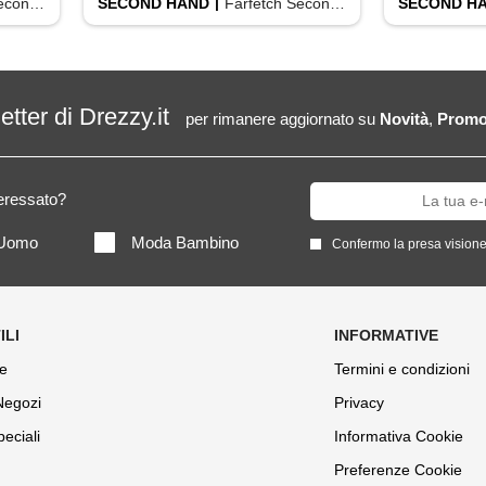
d Hand
SECOND HAND
Farfetch Second Hand
SECOND H
letter di Drezzy.it
per rimanere aggiornato su
Novità
,
Promo
teressato?
Uomo
Moda Bambino
Confermo la presa visione
e
Termini e condizioni
 Negozi
Privacy
peciali
Informativa Cookie
Preferenze Cookie