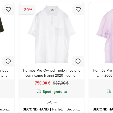
 logo
Hermès Pre-Owned - polo in cotone
Hermès Pre-
otone -
con ricamo h anni 2020 - uomo -
anni 2000 
cotone - l - bianco
750,00 €
937,00 €
Sped. gratuita
--
d Hand
SECOND HAND
Farfetch Second Hand
SECOND H