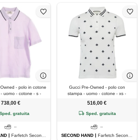
Owned - polo in cotone
Gucci Pre-Owned - polo con
- uomo - cotone - s -
stampa - uomo - cotone - xs -
viola
bianco
738,00 €
516,00 €
Sped. gratuita
Sped. gratuita
--
--
AND
Farfetch Second Hand
SECOND HAND
Farfetch Second Hand