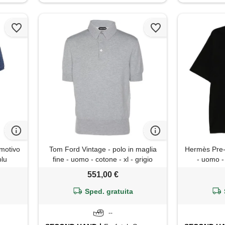
motivo
Tom Ford Vintage - polo in maglia
Hermès Pre-
blu
fine - uomo - cotone - xl - grigio
- uomo - 
551,00 €
Sped. gratuita
--