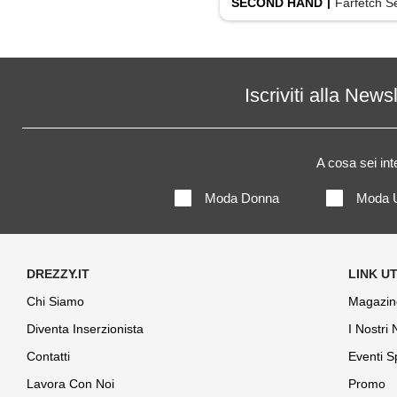
SECOND HAND
Farfetch Secon
Iscriviti alla News
A cosa sei in
Moda Donna
Moda 
Chi Siamo
Magazin
Diventa Inserzionista
I Nostri
Contatti
Eventi S
Lavora Con Noi
Promo