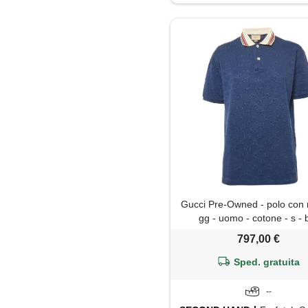
Maglietta
Maglione
Pantaloni
Parka
Piumino
Polo
Gucci Pre-Owned - polo con 
Shorts
gg - uomo - cotone - s - 
797,00 €
Trench
Sped. gratuita
--