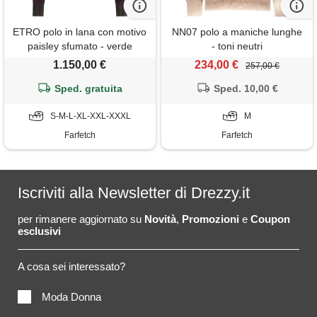
ETRO polo in lana con motivo
NN07 polo a maniche lunghe
paisley sfumato - verde
- toni neutri
1.150,00 €
234,00 €
257,00 €
Sped. gratuita
Sped. 10,00 €
S-M-L-XL-XXL-XXXL
M
Farfetch
Farfetch
Iscriviti alla Newsletter di Drezzy.it
per rimanere aggiornato su
Novità
,
Promozioni
e
Coupon
esclusivi
A cosa sei interessato?
Moda Donna