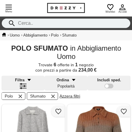
Menu
Wishlist
Accedi
›
›
›
›
Uomo
Abbigliamento
Polo
Sfumato
POLO SFUMATO
in Abbigliamento
Uomo
6
1
Trovate
offerte in
negozio
234,00 €
con prezzi a partire da
Filtra
Ordina
Includi sped.
Popolarità
Polo
Sfumato
Azzera filtri