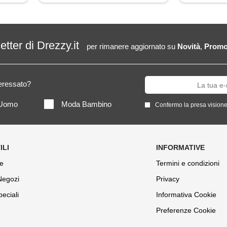
letter di Drezzy.it
per rimanere aggiornato su
Novità
,
Promo
teressato?
Uomo
Moda Bambino
Confermo la presa visione
e
Termini e condizioni
 Negozi
Privacy
peciali
Informativa Cookie
Preferenze Cookie