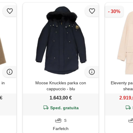
 in
Moose Knuckles parka con
Eleventy par
cappuccio - blu
shear
 €
1.643,00 €
2.919,
Sped. gratuita
S
Farfetch