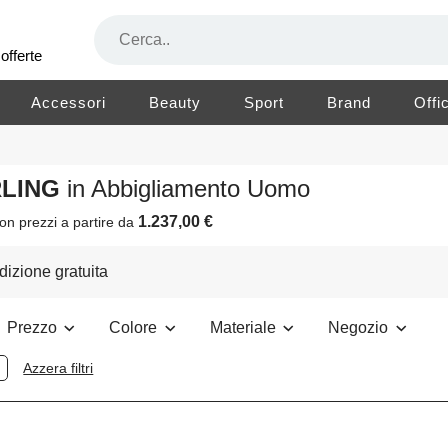
offerte
Accessori
Beauty
Sport
Brand
Offi
RLING
in Abbigliamento Uomo
1.237,00 €
on prezzi a partire da
izione gratuita
Prezzo
Colore
Materiale
Negozio
Azzera filtri