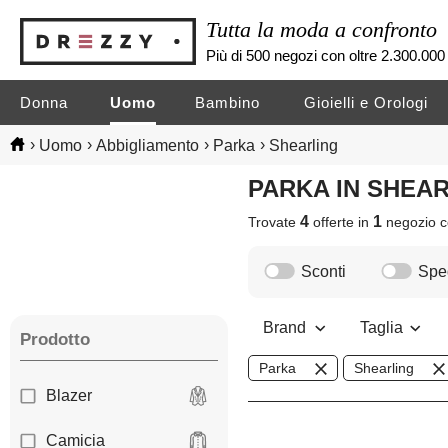
Tutta la moda a confronto
Più di 500 negozi con oltre 2.300.000 
Donna
Uomo
Bambino
Gioielli e Orologi
›
›
›
›
Uomo
Abbigliamento
Parka
Shearling
PARKA IN SHEA
4
1
Trovate
offerte in
negozio
c
Sconti
Sped
Brand
Taglia
Prodotto
Parka
Shearling
Blazer
Camicia