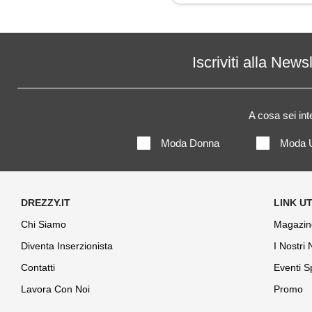
Parka
Piumino
Iscriviti alla News
Soprabito
A cosa sei in
Moda Donna
Moda 
Chi Siamo
Magazin
Diventa Inserzionista
I Nostri
Contatti
Eventi S
Lavora Con Noi
Promo