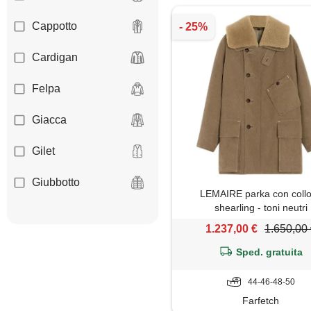
Cappotto
Cardigan
Felpa
Giacca
Gilet
Giubbotto
LEMAIRE parka con collo
shearling - toni neutri
Jeans
1.237,00 €
1.650,00
Maglione
Sped. gratuita
Mantella
44-46-48-50
Farfetch
Pantaloni