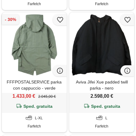
Farfetch
Farfetch
FFFPOSTALSERVICE parka
Aviva Jifei Xue padded twill
con cappuccio - verde
parka - nero
1.433,00 €
2.598,00 €
2.045,00 €
Sped. gratuita
Sped. gratuita
L-XL
L
Farfetch
Farfetch