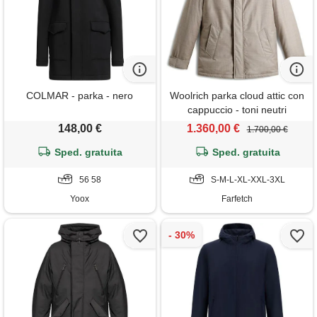
COLMAR - parka - nero
Woolrich parka cloud attic con
cappuccio - toni neutri
148,00 €
1.360,00 €
1.700,00 €
Sped. gratuita
Sped. gratuita
56 58
S-M-L-XL-XXL-3XL
Yoox
Farfetch