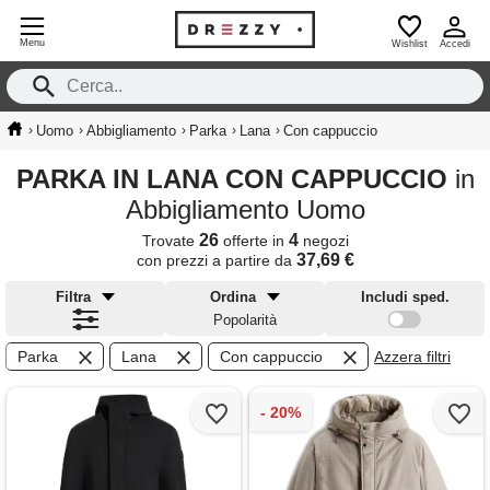
Menu
Wishlist
Accedi
›
›
›
›
›
Uomo
Abbigliamento
Parka
Lana
Con cappuccio
PARKA IN LANA CON CAPPUCCIO
in
Abbigliamento Uomo
26
4
Trovate
offerte in
negozi
37,69 €
con prezzi a partire da
Filtra
Ordina
Includi sped.
Popolarità
Parka
Lana
Con cappuccio
Azzera filtri