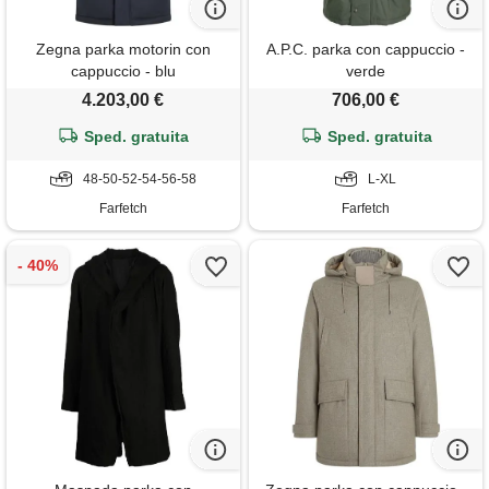
Zegna parka motorin con
A.P.C. parka con cappuccio -
cappuccio - blu
verde
4.203,00 €
706,00 €
Sped. gratuita
Sped. gratuita
48-50-52-54-56-58
L-XL
Farfetch
Farfetch