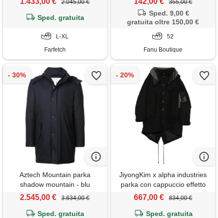
1.433,00 €
142,00 €
2.045,00 €
355,00 €
Sped. 9,00 €
Sped. gratuita
gratuita oltre 150,00 €
L-XL
52
Farfetch
Fanu Boutique
Aztech Mountain parka
JiyongKim x alpha industries
shadow mountain - blu
parka con cappuccio effetto
sbiadito - nero
2.545,00 €
667,00 €
3.634,00 €
834,00 €
Sped. gratuita
Sped. gratuita