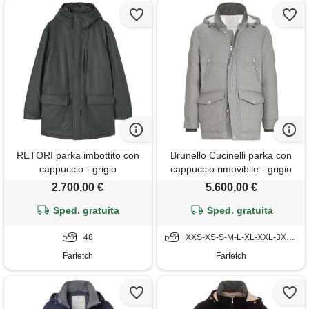
RETORI parka imbottito con
Brunello Cucinelli parka con
cappuccio - grigio
cappuccio rimovibile - grigio
2.700,00 €
5.600,00 €
Sped. gratuita
Sped. gratuita
48
XXS-XS-S-M-L-XL-XXL-3XL-4XL-5XL
Farfetch
Farfetch