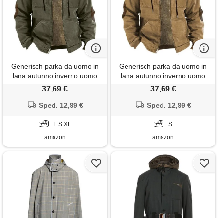
Generisch parka da uomo in
Generisch parka da uomo in
lana autunno inverno uomo
lana autunno inverno uomo
con cappuccio in pile manica
con cappuccio in pile manica
37,69 €
37,69 €
lunga con tasche plus size
lunga con tasche plus size
felpa giacca imbottitura
Sped. 12,99 €
felpa giubbotto abbigliamento
Sped. 12,99 €
abbigliamento cappotto
imbottito mantello da
marinaio, verde militare, xl
L S XL
marinaio, cachi, s
S
amazon
amazon