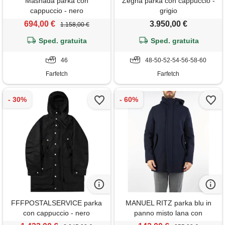
Masnada parka con
Zegna parka con cappuccio -
cappuccio - nero
grigio
694,00 €
3.950,00 €
1.158,00 €
Sped. gratuita
Sped. gratuita
46
48-50-52-54-56-58-60
Farfetch
Farfetch
FFFPOSTALSERVICE parka
MANUEL RITZ parka blu in
con cappuccio - nero
panno misto lana con
cappuccio