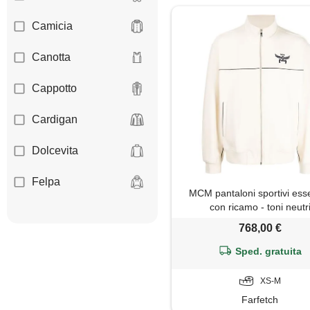
Camicia
Canotta
Cappotto
Cardigan
Dolcevita
Felpa
MCM pantaloni sportivi esse
con ricamo - toni neutr
Giacca
768,00 €
Gilet
Sped. gratuita
Giubbotto
XS-M
Farfetch
Impermeabile