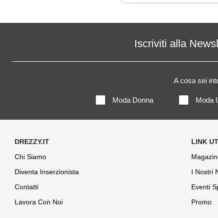
Jeans
Maglia
Iscriviti alla News
Maglietta
A cosa sei in
Maglione
Moda Donna
Moda 
Mantella
Pantaloni
Parka
Chi Siamo
Magazin
Diventa Inserzionista
I Nostri
Piumino
Contatti
Eventi S
Polo
Lavora Con Noi
Promo
Soprabito