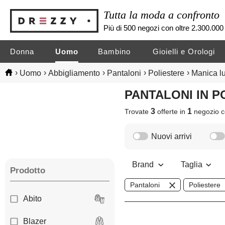
Tutta la moda a confronto
Più di 500 negozi con oltre 2.300.000 
Donna
Uomo
Bambino
Gioielli e Orologi
›
›
›
›
›
Uomo
Abbigliamento
Pantaloni
Poliestere
Manica l
PANTALONI IN 
3
1
Trovate
offerte in
negozio
c
Nuovi arrivi
Brand
Taglia
Prodotto
Pantaloni
Poliestere
Abito
Blazer