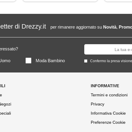
letter di Drezzy.it
per rimanere aggiornato su
Novità
,
Promo
teressato?
Uomo
Moda Bambino
Confermo la presa visione
e
Termini e condizioni
 Negozi
Privacy
peciali
Informativa Cookie
Preferenze Cookie