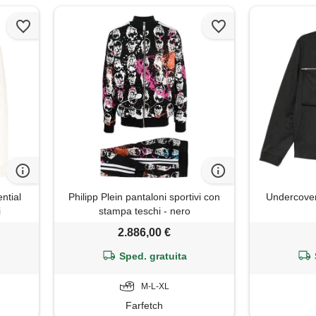
ntial
Philipp Plein pantaloni sportivi con
Undercover
i
stampa teschi - nero
2.886,00 €
Sped. gratuita
M-L-XL
Farfetch