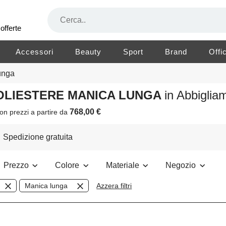
offerte
Accessori
Beauty
Sport
Brand
Offi
unga
POLIESTERE MANICA LUNGA
in Abbigli
768,00 €
on prezzi a partire da
Spedizione gratuita
Prezzo
Colore
Materiale
Negozio
Manica lunga
Azzera filtri