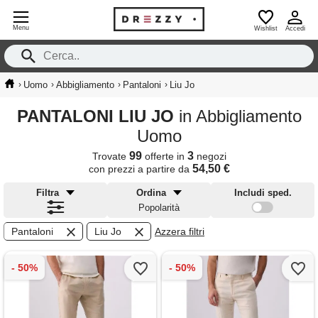
Menu
Wishlist
Accedi
›
›
›
›
Uomo
Abbigliamento
Pantaloni
Liu Jo
PANTALONI LIU JO
in Abbigliamento
Uomo
99
3
Trovate
offerte in
negozi
54,50 €
con prezzi a partire da
Filtra
Ordina
Includi sped.
Popolarità
Pantaloni
Liu Jo
Azzera filtri