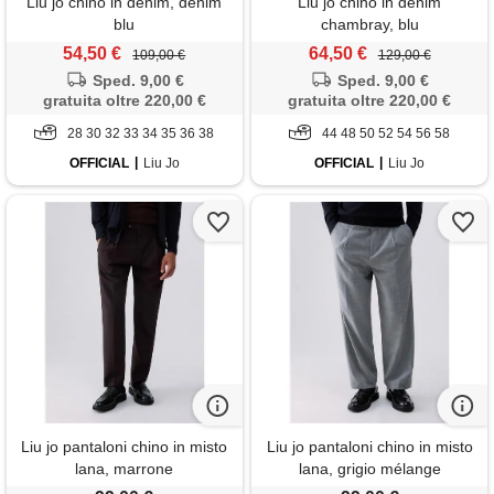
Liu jo chino in denim, denim
Liu jo chino in denim
blu
chambray, blu
54,50 €
64,50 €
109,00 €
129,00 €
Sped. 9,00 €
Sped. 9,00 €
gratuita oltre 220,00 €
gratuita oltre 220,00 €
28 30 32 33 34 35 36 38
44 48 50 52 54 56 58
OFFICIAL
Liu Jo
OFFICIAL
Liu Jo
Liu jo pantaloni chino in misto
Liu jo pantaloni chino in misto
lana, marrone
lana, grigio mélange