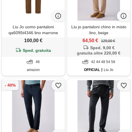
Liu Jo uomo pantaloni
Liu jo pantaloni chino in misto
qa6095t4346 lino marrone
lino, beige
chiaro 46
100,00 €
64,50 €
129,00 €
Sped. 9,00 €
Sped. gratuita
gratuita oltre 220,00 €
46
42 44 48 54 58
amazon
OFFICIAL
Liu Jo